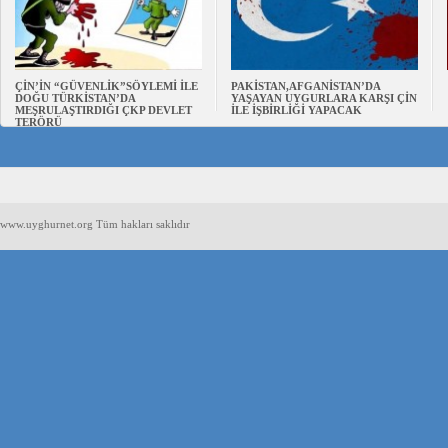
ÇİN’İN “GÜVENLİK”SÖYLEMİ İLE
PAKİSTAN,AFGANİSTAN’DA
DOĞU TÜRKİSTAN’DA
YAŞAYAN UYGURLARA KARŞI ÇİN
MEŞRULAŞTIRDIĞI ÇKP DEVLET
İLE İŞBİRLİĞİ YAPACAK
TERÖRÜ
www.uyghurnet.org Tüm hakları saklıdır