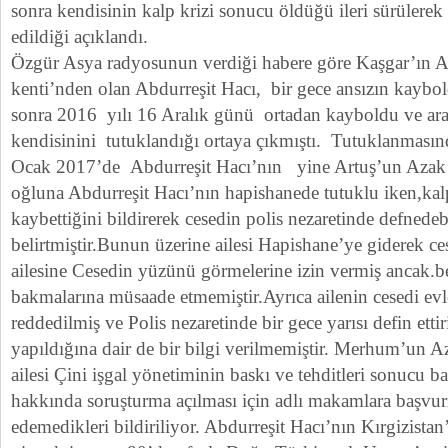
sonra kendisinin kalp krizi sonucu öldüğü ileri sürülerek 
edildiği açıklandı.
Özgür Asya radyosunun verdiği habere göre Kaşgar’ın Ar
kenti’nden olan Abdurreşit Hacı, bir gece ansızın kaybo
sonra 2016 yılı 16 Aralık günü ortadan kayboldu ve arad
kendisinini tutuklandığı ortaya çıkmıştı. Tutuklanması
Ocak 2017’de Abdurreşit Hacı’nın yine Artuş’un Azak 
oğluna Abdurreşit Hacı’nın hapishanede tutuklu iken,kal
kaybettiğini bildirerek cesedin polis nezaretinde defnedeb
belirtmiştir.Bunun üzerine ailesi Hapishane’ye giderek ces
ailesine Cesedin yüzünü görmelerine izin vermiş ancak.be
bakmalarına müsaade etmemiştir.Ayrıca ailenin cesedi evle
reddedilmiş ve Polis nezaretinde bir gece yarısı defin etti
yapıldığına dair de bir bilgi verilmemiştir. Merhum’un 
ailesi Çini işgal yönetiminin baskı ve tehditleri sonucu 
hakkında soruşturma açılması için adlı makamlara başvur
edemedikleri bildiriliyor. Abdurreşit Hacı’nın Kırgizista