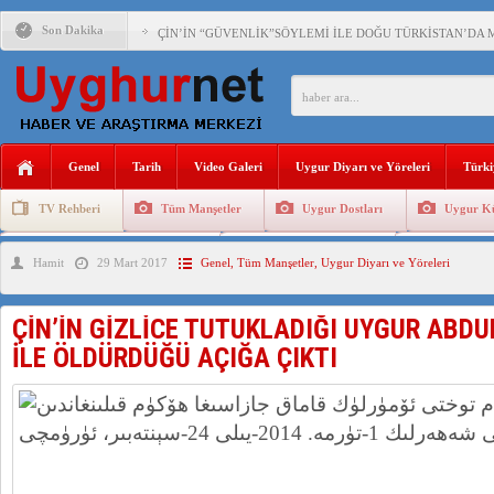
Son Dakika
ÇİN’İN “GÜVENLİK”SÖYLEMİ İLE DOĞU TÜRKİSTAN’DA 
PAKİSTAN,AFGANİSTAN’DA YAŞAYAN UYGURLARA KARŞI Ç
ANAHTAR PARTİ GENEL BAŞKANI AĞIRALİOĞLU : ÇİN’İN
Genel
Tarih
Video Galeri
Uygur Diyarı ve Yöreleri
Türki
ÇİN’İN DOĞU TÜRKİSTAN’DAKİ UYGULAMALARI SİSTEM
TV Rehberi
Tüm Manşetler
Uygur Dostları
Uygur Kü
DİYANET AKADEMİSİ BAŞKANI DOÇ.DR.KAAN : DOĞU TÜR
Uygurlarda Düğün ve Cenaze
Uygur Geleneksel Tip
Uygur Gele
Hamit
29 Mart 2017
Genel
,
Tüm Manşetler
,
Uygur Diyarı ve Yöreleri
150 YILDIR KAYNAYAN YARAMIZ : ÇİN İŞGALİNDEKİ DO
ÇİN’İN GİZLİCE TUTUKLADIĞI UYGUR ABDU
İLE ÖLDÜRDÜĞÜ AÇIĞA ÇIKTI