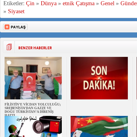
Etiketler:
Çin
»
Dünya
»
etnik Çatışma
»
Genel
»
Günd
»
Siyaset
BENZER HABERLER
FİLİSTİN’E VİCDAN YOLCULUĞU;
SREBENİSTA’DAN GAZZE VE
DOĞU TÜRKİSTAN’A DİRENİŞ
HATTI