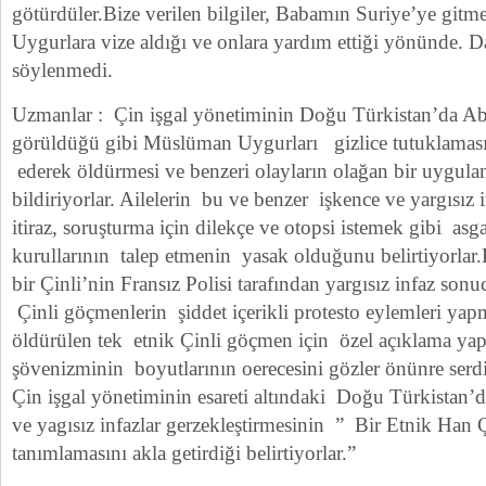
götürdüler.Bize verilen bilgiler, Babamın Suriye’ye gitm
Uygurlara vize aldığı ve onlara yardım ettiği yönünde. Da
söylenmedi.
Uzmanlar : Çin işgal yönetiminin Doğu Türkistan’da Ab
görüldüğü gibi Müslüman Uygurları gizlice tutuklaması
ederek öldürmesi ve benzeri olayların olağan bir uygul
bildiriyorlar. Ailelerin bu ve benzer işkence ve yargısız
itiraz, soruşturma için dilekçe ve otopsi istemek gibi asg
kurullarının talep etmenin yasak olduğunu belirtiyorlar
bir Çinli’nin Fransız Polisi tarafından yargısız infaz so
Çinli göçmenlerin şiddet içerikli protesto eylemleri ya
öldürülen tek etnik Çinli göçmen için özel açıklama ya
şövenizminin boyutlarının oerecesini gözler önünre serdi
Çin işgal yönetiminin esareti altındaki Doğu Türkistan’
ve yagısız infazlar gerzekleştirmesinin ” Bir Etnik Han Ç
tanımlamasını akla getirdiği belirtiyorlar.”