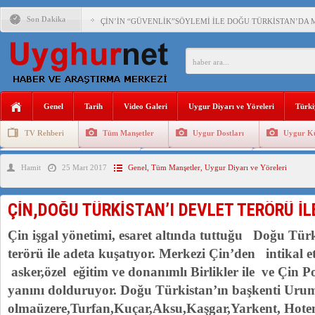
Son Dakika
ÇİN’İN “GÜVENLİK”SÖYLEMİ İLE DOĞU TÜRKİSTAN’DA 
PAKİSTAN,AFGANİSTAN’DA YAŞAYAN UYGURLARA KARŞI Ç
ANAHTAR PARTİ GENEL BAŞKANI AĞIRALİOĞLU : ÇİN’İN
Genel
Tarih
Video Galeri
Uygur Diyarı ve Yöreleri
Türki
ÇİN’İN DOĞU TÜRKİSTAN’DAKİ UYGULAMALARI SİSTEM
TV Rehberi
Tüm Manşetler
Uygur Dostları
Uygur Kü
DİYANET AKADEMİSİ BAŞKANI DOÇ.DR.KAAN : DOĞU TÜR
Uygurlarda Düğün ve Cenaze
Uygur Geleneksel Tip
Uygur Gele
Hamit
25 Mart 2017
Genel
,
Tüm Manşetler
,
Uygur Diyarı ve Yöreleri
150 YILDIR KAYNAYAN YARAMIZ : ÇİN İŞGALİNDEKİ DO
ÇİN’İN UYGUR POLİTİKALARINI ÖVEN DİYANET AKADEM
ÇİN,DOĞU TÜRKİSTAN’I DEVLET TERÖRÜ İ
MHP’DEN URUMÇİ KATLİAMI MESAJİ : 05.07.2009 URUM
Çin işgal yönetimi, esaret altında tuttuğu Doğu Türk
terörü ile adeta kuşatıyor. Merkezi Çin’den intikal et
asker,özel eğitim ve donanımlı Birlikler ile ve Çin Pol
yanını dolduruyor. Doğu Türkistan’ın başkenti Urum
olmaüzere,Turfan,Kuçar,Aksu,Kaşgar,Yarkent, Hote