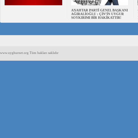
ANAHTAR PARTİ GENEL BAŞKANI
AĞIRALİOĞLU : ÇİN’İN UYGUR
SOYKIRIMI BİR HAKİKATTIR!
www.uyghurnet.org Tüm hakları saklıdır