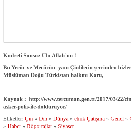
Kudreti Sonsuz Ulu Allah’ım !
Bu Yecüc ve Mecücün yanı Çinlilerin şerrinden bizler
Müslüman Doğu Türkistan halkını Koru,
Kaynak : http://www.tercuman.gen.tr/2017/03/22/cin
asker-polis-ile-dolduruyor/
Etiketler:
Çin
»
Din
»
Dünya
»
etnik Çatışma
»
Genel
»
»
Haber
»
Röportajlar
»
Siyaset