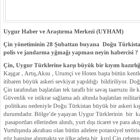
Uygur Haber ve Araştırma Merkezi (UYHAM)
Çin yönetiminin 28 Şubattan buyana Doğu Türkista
polis ve jandarma yğınağı yapması neyin habercisi 
Çin, Uygur Türklerine karşı büyük bir kıyım hazırlığ
Kaşgar , Artış,Aksu , Urumçi ve Hoten başta bütün kent
itibaren büyük askeri sevkiyat yapıldığı bildiriliyor. Do
Çin tarafından başlatılan tek taraflı bir savaş taarruzu ile k
Güvenlik ve istikrar sağlama adı altında başlatılan militari
politikası nedeniyle Doğu Türkistan büyük bir askeri k
durumdadır. Bölge’de yaşayan Uygur Türklerinin bir ka
pasaportları ellerinden alındı, yurt dışı ticaret ve para akı
Yurtdışında akrabası olan bütün ailelere potansiyel teröri
göz hapsine alınmakta ve ülke adeta bir kızıl Çin cehen