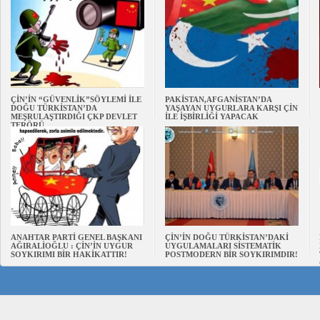
ÇİN’İN “GÜVENLİK”SÖYLEMİ İLE
PAKİSTAN,AFGANİSTAN’DA
DOĞU TÜRKİSTAN’DA
YAŞAYAN UYGURLARA KARŞI ÇİN
MEŞRULAŞTIRDIĞI ÇKP DEVLET
İLE İŞBİRLİĞİ YAPACAK
TERÖRÜ
ANAHTAR PARTİ GENEL BAŞKANI
ÇİN’İN DOĞU TÜRKİSTAN’DAKİ
AĞIRALİOĞLU : ÇİN’İN UYGUR
UYGULAMALARI SİSTEMATİK
SOYKIRIMI BİR HAKİKATTIR!
POSTMODERN BİR SOYKIRIMDIR!