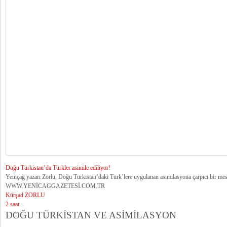
Doğu Türkistan’da Türkler asimile ediliyor!
Yeniçağ yazarı Zorlu, Doğu Türkistan’daki Türk’lere uygulanan asimilasyona çarpıcı bir mesa
WWW.YENİCAGGAZETESİ.COM.TR
Kürşad ZORLU
2 saat
·
DOĞU TÜRKİSTAN VE ASİMİLASYON