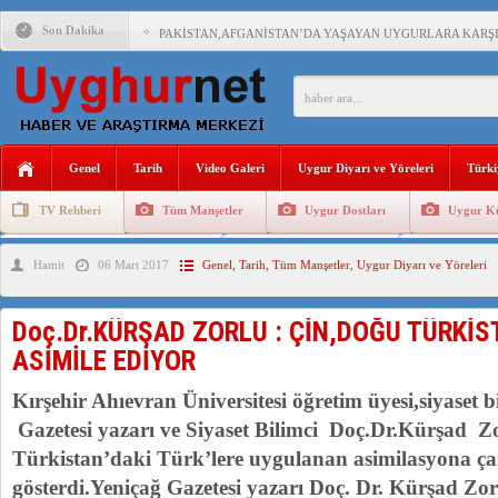
Son Dakika
PAKİSTAN,AFGANİSTAN’DA YAŞAYAN UYGURLARA KARŞI Ç
ANAHTAR PARTİ GENEL BAŞKANI AĞIRALİOĞLU : ÇİN’İN
ÇİN’İN DOĞU TÜRKİSTAN’DAKİ UYGULAMALARI SİSTEM
Genel
Tarih
Video Galeri
Uygur Diyarı ve Yöreleri
Türki
DİYANET AKADEMİSİ BAŞKANI DOÇ.DR.KAAN : DOĞU TÜR
TV Rehberi
Tüm Manşetler
Uygur Dostları
Uygur Kü
150 YILDIR KAYNAYAN YARAMIZ : ÇİN İŞGALİNDEKİ DO
Uygurlarda Düğün ve Cenaze
Uygur Geleneksel Tip
Uygur Gele
Hamit
06 Mart 2017
Genel
,
Tarih
,
Tüm Manşetler
,
Uygur Diyarı ve Yöreleri
ÇİN’İN UYGUR POLİTİKALARINI ÖVEN DİYANET AKADEM
MHP’DEN URUMÇİ KATLİAMI MESAJİ : 05.07.2009 URUM
Doç.Dr.KÜRŞAD ZORLU : ÇİN,DOĞU TÜRKİS
ÇİN’İN ANKARA BÜYÜKELÇİSİ JİANG’İN TRABZON ZİYAR
ASİMİLE EDİYOR
Kırşehir Ahıevran Üniversitesi öğretim üyesi,siyaset b
Gazetesi yazarı ve Siyaset Bilimci Doç.Dr.Kürşad Z
Türkistan’daki Türk’lere uygulanan asimilasyona çar
gösterdi.Yeniçağ Gazetesi yazarı Doç. Dr. Kürşad Zo