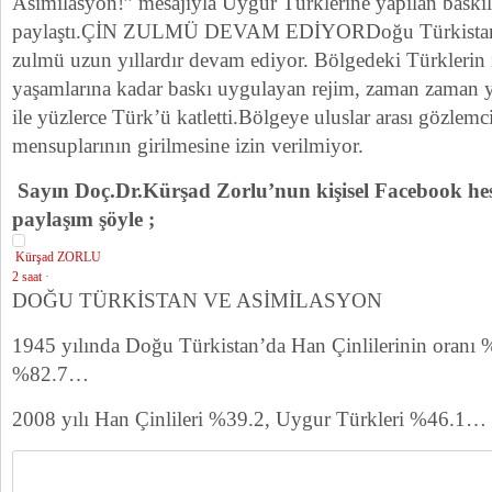
Asimilasyon!” mesajıyla Uygur Türklerine yapılan baskıla
paylaştı.ÇİN ZULMÜ DEVAM EDİYORDoğu Türkistan’d
zulmü uzun yıllardır devam ediyor. Bölgedeki Türklerin i
yaşamlarına kadar baskı uygulayan rejim, zaman zaman yapt
ile yüzlerce Türk’ü katletti.Bölgeye uluslar arası gözlemc
mensuplarının girilmesine izin verilmiyor.
Sayın Doç.Dr.Kürşad Zorlu’nun kişisel Facebook he
paylaşım şöyle ;
Kürşad ZORLU
2 saat
·
DOĞU TÜRKİSTAN VE ASİMİLASYON
1945 yılında Doğu Türkistan’da Han Çinlilerinin oranı 
%82.7…
2008 yılı Han Çinlileri %39.2, Uygur Türkleri %46.1…