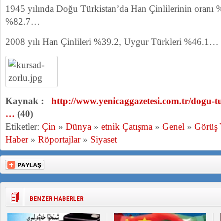
1945 yılında Doğu Türkistan’da Han Çinlilerinin oranı 
%82.7…
2008 yılı Han Çinlileri %39.2, Uygur Türkleri %46.1…
Kaynak :
http://www.yenicaggazetesi.com.tr/dogu-tu
…
(40)
Etiketler:
Çin
»
Dünya
»
etnik Çatışma
»
Genel
»
Görüş
Haber
»
Röportajlar
»
Siyaset
BENZER HABERLER