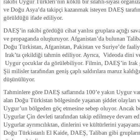
rakibi Uygur Türkleri’nin köklü bir silahli-siyasi organi
ve Doğu Asya’da takipçi kazanmak isteyen DAEŞ tarafınd
görüldüğü ifade ediliyor.
DAEŞ’in rakibi gördüğü cihat yanlısı gruplara açtığı sav
ve propaganda oluşturuyor. Afganistan’da bulunan Talib
Doğu Türkistan, Afganistan, Pakistan ve Suriye’de faaliy
Irak’ta çekildiği tahmin ediliyor. Ayrıca, Videoda dini ve
Uygur çocuklar da görülebiliyor. Filmin, DAEŞ’in Irak gü
Şii milisler tarafından geniş çaplı saldırılara maruz kaldığ
düşünülüyor.
Tahminlere göre DAEŞ saflarında 100’e yakın Uygur var.
alan Doğu Türkistan bölgesinde yaşanan şiddet olayları v
Uygur’un bölgeden göç etmesine sebep oluyor. Ancak bö
Uygurlar Çin devleti tarafından takip edilmeye devam e
Uygurlar ayrımcılıktan, dinlerini ve kültürlerini yaşaya
Doğu Türkistanlı El Kaide, DAEŞ, Taliban gibi grupların