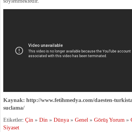
söylenmektedir.
Kaynak: http://www.fetihmedya.com/daesten-turkista
suclama/
Etiketler:
Çin
»
Din
»
Dünya
»
Genel
»
Görüş Yorum
»
Siyaset