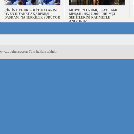
ÇİN’İN UYGUR POLİTİKALARINI
MHP’DEN URUMÇİ KATLİAMI
ÖVEN DİYANET AKADEMİSİ
MESAJİ : 05.07.2009 URUMÇİ
BAŞKANI’NA TEPKİLER SÜRÜYOR
ŞEHİTLERİNİ RAHMETLE
ANIYORUZ
www.uyghurnet.org Tüm hakları saklıdır