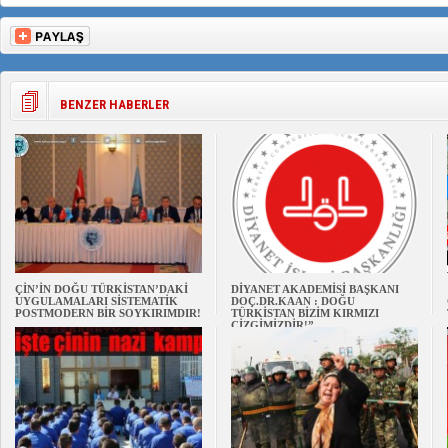
BENZER HABERLER
ÇİN’İN DOĞU TÜRKİSTAN’DAKİ
DİYANET AKADEMİSİ BAŞKANI
UYGULAMALARI SİSTEMATİK
DOÇ.DR.KAAN : DOĞU
POSTMODERN BİR SOYKIRIMDIR!
TÜRKİSTAN BİZİM KIRMIZI
ÇİZGİMİZDİR!”