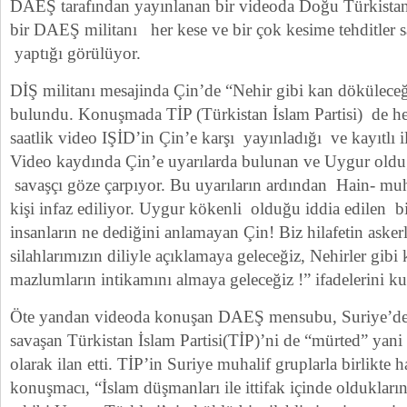
DAEŞ tarafından yayınlanan bir videoda Doğu Türkistan
bir DAEŞ militanı her kese ve bir çok kesime tehditler 
yaptığı görülüyor.
DİŞ militanı mesajinda Çin’de “Nehir gibi kan döküleceğ
bulundu. Konuşmada TİP (Türkistan İslam Partisi) de he
saatlik video IŞİD’in Çin’e karşı yayınladığı ve kayıtlı il
Video kaydında Çin’e uyarılarda bulunan ve Uygur olduğ
savaşçı göze çarpıyor. Bu uyarıların ardından Hain- muh
kişi infaz ediliyor. Uygur kökenli olduğu iddia edile
insanların ne dediğini anlamayan Çin! Biz hilafetin askerl
silahlarımızın diliyle açıklamaya geleceğiz, Nehirler gibi
mazlumların intikamını almaya geleceğiz !” ifadelerini ku
Öte yandan videoda konuşan DAEŞ mensubu, Suriye’de 
savaşan Türkistan İslam Partisi(TİP)’ni de “mürted” yan
olarak ilan etti. TİP’in Suriye muhalif gruplarla birlikte h
konuşmacı, “İslam düşmanları ile ittifak içinde oldukları