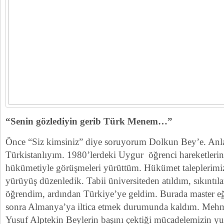
“Senin gözlediyin gerib Türk Menem…”
Önce “Siz kimsiniz” diye soruyorum Dolkun Bey’e. Anl
Türkistanlıyım. 1980’lerdeki Uygur öğrenci hareketler
hükümetiyle görüşmeleri yürüttüm. Hükümet taleplerimiz
yürüyüş düzenledik. Tabii üniversiteden atıldım, sıkıntıl
öğrendim, ardından Türkiye’ye geldim. Burada master e
sonra Almanya’ya iltica etmek durumunda kaldım. Mehm
Yusuf Alptekin Beylerin başını çektiği mücadelemizin yur