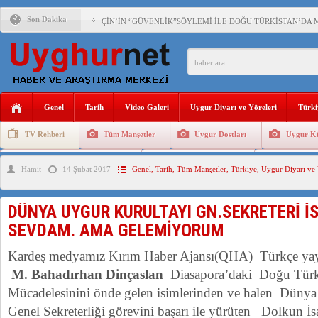
Son Dakika
ÇİN’İN “GÜVENLİK”SÖYLEMİ İLE DOĞU TÜRKİSTAN’DA 
PAKİSTAN,AFGANİSTAN’DA YAŞAYAN UYGURLARA KARŞI Ç
ANAHTAR PARTİ GENEL BAŞKANI AĞIRALİOĞLU : ÇİN’İN
Genel
Tarih
Video Galeri
Uygur Diyarı ve Yöreleri
Türki
ÇİN’İN DOĞU TÜRKİSTAN’DAKİ UYGULAMALARI SİSTEM
TV Rehberi
Tüm Manşetler
Uygur Dostları
Uygur Kü
DİYANET AKADEMİSİ BAŞKANI DOÇ.DR.KAAN : DOĞU TÜR
Uygurlarda Düğün ve Cenaze
Uygur Geleneksel Tip
Uygur Gele
Hamit
14 Şubat 2017
Genel
,
Tarih
,
Tüm Manşetler
,
Türkiye
,
Uygur Diyarı ve 
150 YILDIR KAYNAYAN YARAMIZ : ÇİN İŞGALİNDEKİ DO
ÇİN’İN UYGUR POLİTİKALARINI ÖVEN DİYANET AKADEM
DÜNYA UYGUR KURULTAYI GN.SEKRETERİ İS
MHP’DEN URUMÇİ KATLİAMI MESAJİ : 05.07.2009 URUM
SEVDAM. AMA GELEMİYORUM
Kardeş medyamız Kırım Haber Ajansı(QHA) Türkçe ya
M. Bahadırhan Dinçaslan
Diasapora’daki Doğu Türki
Mücadelesinini önde gelen isimlerinden ve halen Dünya
Genel Sekreterliği görevini başarı ile yürüten Dolkun İsa 