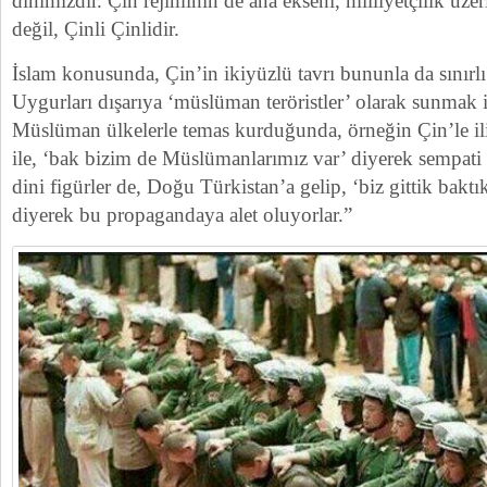
dinimizdir. Çin rejiminin de ana ekseni, milliyetçilik üze
değil, Çinli Çinlidir.
İslam konusunda, Çin’in ikiyüzlü tavrı bununla da sınır
Uygurları dışarıya ‘müslüman teröristler’ olarak sunmak 
Müslüman ülkelerle temas kurduğunda, örneğin Çin’le iliş
ile, ‘bak bizim de Müslümanlarımız var’ diyerek sempati
dini figürler de, Doğu Türkistan’a gelip, ‘biz gittik baktı
diyerek bu propagandaya alet oluyorlar.”