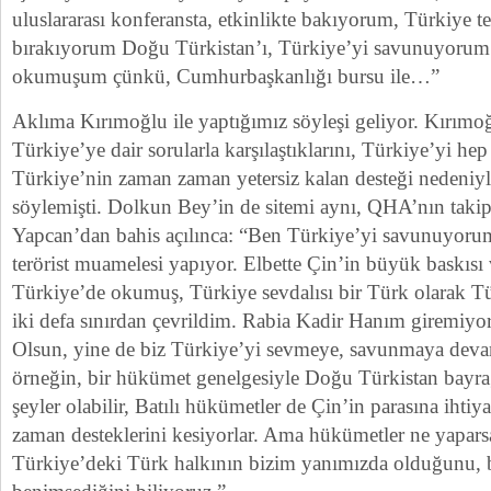
uluslararası konferansta, etkinlikte bakıyorum, Türkiye t
bırakıyorum Doğu Türkistan’ı, Türkiye’yi savunuyorum
okumuşum çünkü, Cumhurbaşkanlığı bursu ile…”
Aklıma Kırımoğlu ile yaptığımız söyleşi geliyor. Kırımoğl
Türkiye’ye dair sorularla karşılaştıklarını, Türkiye’yi he
Türkiye’nin zaman zaman yetersiz kalan desteği nedeniyl
söylemişti. Dolkun Bey’in de sitemi aynı, QHA’nın taki
Yapcan’dan bahis açılınca: “Ben Türkiye’yi savunuyor
terörist muamelesi yapıyor. Elbette Çin’in büyük baskısı
Türkiye’de okumuş, Türkiye sevdalısı bir Türk olarak T
iki defa sınırdan çevrildim. Rabia Kadir Hanım giremiyo
Olsun, yine de biz Türkiye’yi sevmeye, savunmaya deva
örneğin, bir hükümet genelgesiyle Doğu Türkistan bayra
şeyler olabilir, Batılı hükümetler de Çin’in parasına iht
zaman desteklerini kesiyorlar. Ama hükümetler ne yaparsa
Türkiye’deki Türk halkının bizim yanımızda olduğunu, 