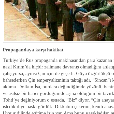
​Propagandaya karşı hakikat
Türkiye’de Rus propaganda makinasından para kazanan me
nasıl Kırım’da hiçbir zalimane davranış olmadığını anlat
çalışıyorsa, aynısı Çin için de geçerli. Güya özgürlükçü
bahsederken Çin emperyalizminin taktığı adı, “Sincan”ı k
aklıma. Dolkun İsa, bunlara değindiğimde yüzünü, beni
ve asılsız bir haber gördüğümde aşina olduğum bir tavırl
Tohti’ye değiniyorum o esnada, “Biz” diyor, “Çin anayas
istedik diye baskı gördük. Dikkatini çekerim, kendi anay
Uygur dilinde eğitime izin var. Ama bunu yasakladılar, a