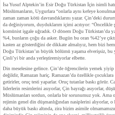
İsa Yusuf Alptekin’in Esir Doğu Türkistan İçin isimli hatı
Müslümanların, Uygurlara “onlarla aynı kefeye konulma
zaman zaman kötü davrandıklarını yazar. Çin’deki duru
da değiniyorum, duyduklarım içimi acıtıyor: “Öncelikle
komünist işgale uğradık. O dönem Doğu Türkistan’da yaş
%4, bunların çoğu da asker. Bugün bu oran %42’ye çıkt
kasten az gösterdiğini de dikkate almalıyız, hem bizi hem 
Doğu Türkistan’ın büyük bölümü yaşama elverişsiz, bu 
Çinli’yi bir anda yerleştiremiyorlar elbette.
Din meselesine gelince. Çin’de öğrencilerin yemek yiyi
değildir, Ramazan hariç. Ramazan’da özellikle çocuklara
getirirler, oruç testi yaparlar. Oruç tutanlar baskı görür.
liderlerin resimlerini asıyorlar, Çin bayrağı asıyorlar, d
Müslümanları sordun, onlarla bir sorunumuz yok. Ama o
rejimin genel din düşmanlığından nasiplerini alıyorlar, o
daha büyük baskı altında, zira bizim asimile olmamamızı