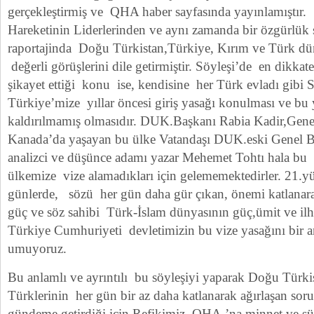
gerçekleştirmiş ve QHA haber sayfasında yayınlamıştır
Hareketinin Liderlerinden ve aynı zamanda bir özgürlük 
raportajinda Doğu Türkistan,Türkiye, Kırım ve Türk düny
değerli görüşlerini dile getirmiştir. Söyleşi’de en dikkate
şikayet ettiği konu ise, kendisine her Türk evladı gibi
Türkiye’mize yıllar öncesi giriş yasağı konulması ve bu 
kaldırılmamış olmasıdır. DUK.Başkanı Rabia Kadir,Genel
Kanada’da yaşayan bu ülke Vatandaşı DUK.eski Genel Ba
analizci ve düşünce adamı yazar Mehemet Tohtı hala bu
ülkemize vize alamadıkları için gelememektedirler. 21.yüz
günlerde, sözü her gün daha gür çıkan, önemi katlanar
güç ve söz sahibi Türk-İslam dünyasının güç,ümit ve il
Türkiye Cumhuriyeti devletimizin bu vize yasağını bir a
umuyoruz.
Bu anlamlı ve ayrıntılı bu söyleşiyi yaparak Doğu Türki
Türklerinin her gün bir az daha katlanarak ağırlaşan soru
gündeme getirdiği için Refikimiz QHA.’na minnet ve şü