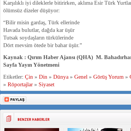
Karşılıklı iyi dileklerle bitirirken, aklıma Esir Türk Yurtl
ölümsüz dizeler düşüyor:
“Bilir misin gardaş, Türk ellerinde
Havada bulutlar, dağda kar üşür
Tutsak soydaşların türkülerinde
Dört mevsim ötede bir bahar üşür.”
Kaynak : Qırım Haber Ajansı (QHA) M. Bahadırhan
Sayfa Yayın Yönetmeni
Etiketler:
Çin
»
Din
»
Dünya
»
Genel
»
Görüş Yorum
»
»
Röportajlar
»
Siyaset
BENZER HABERLER