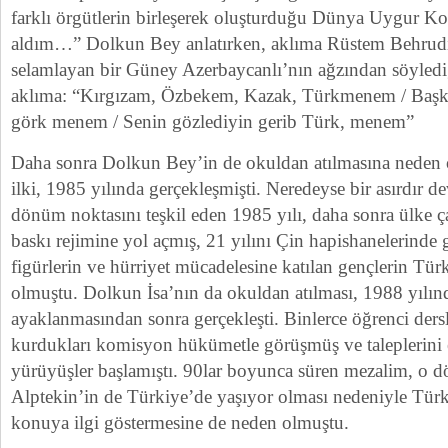
farklı örgütlerin birleşerek oluşturduğu Dünya Uygur K
aldım…” Dolkun Bey anlatırken, aklıma Rüstem Behrudi’
selamlayan bir Güney Azerbaycanlı’nın ağzından söyledi
aklıma: “Kırgızam, Özbekem, Kazak, Türkmenem / Başk
görk menem / Senin gözlediyin gerib Türk, menem”
Daha sonra Dolkun Bey’in de okuldan atılmasına neden o
ilki, 1985 yılında gerçekleşmişti. Neredeyse bir asırdır
dönüm noktasını teşkil eden 1985 yılı, daha sonra ülke 
baskı rejimine yol açmış, 21 yılını Çin hapishanelerinde 
figürlerin ve hürriyet mücadelesine katılan gençlerin Tü
olmuştu. Dolkun İsa’nın da okuldan atılması, 1988 yılınd
ayaklanmasından sonra gerçekleşti. Binlerce öğrenci ders
kurdukları komisyon hükümetle görüşmüş ve taleplerini
yürüyüşler başlamıştı. 90lar boyunca süren mezalim, o 
Alptekin’in de Türkiye’de yaşıyor olması nedeniyle T
konuya ilgi göstermesine de neden olmuştu.