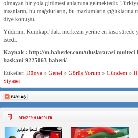
olmayan bir yola girilmesi anlamına gelmektedir. Türkiy
insanların, bu mağdurların, bu mazlumların çığlıklarına 
diye konuştu.
Yıldırım, Kumkapı’daki merkezin yerine en kısa sürede y
istedi.
Kaynak : http://m.haberler.com/uluslararasi-multeci-
baskani-9225063-haberi/
Etiketler:
Dünya
»
Genel
»
Görüş Yorum
»
Gündem
»
H
Siyaset
BENZER HABERLER