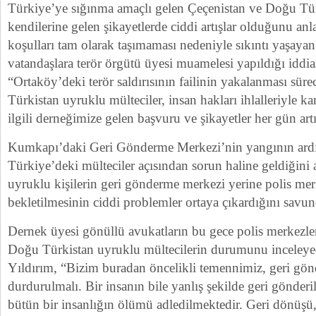
Türkiye’ye sığınma amaçlı gelen Çeçenistan ve Doğu Tür
kendilerine gelen şikayetlerde ciddi artışlar olduğunu anla
koşulları tam olarak taşımaması nedeniyle sıkıntı yaşaya
vatandaşlara terör örgütü üyesi muamelesi yapıldığı iddias
“Ortaköy’deki terör saldırısının failinin yakalanması sü
Türkistan uyruklu mülteciler, insan hakları ihlalleriyle k
ilgili derneğimize gelen başvuru ve şikayetler her gün art
Kumkapı’daki Geri Gönderme Merkezi’nin yangının ardı
Türkiye’deki mülteciler açısından sorun haline geldiğini 
uyruklu kişilerin geri gönderme merkezi yerine polis mer
bekletilmesinin ciddi problemler ortaya çıkardığını savu
Dernek üyesi gönüllü avukatların bu gece polis merkezl
Doğu Türkistan uyruklu mültecilerin durumunu inceleyec
Yıldırım, “Bizim buradan öncelikli temennimiz, geri gö
durdurulmalı. Bir insanın bile yanlış şekilde geri gönder
bütün bir insanlığın ölümü adledilmektedir. Geri dönüşü