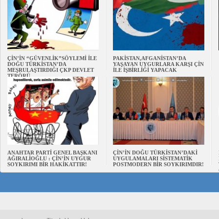
ÇİN’İN “GÜVENLİK”SÖYLEMİ İLE
PAKİSTAN,AFGANİSTAN’DA
DOĞU TÜRKİSTAN’DA
YAŞAYAN UYGURLARA KARŞI ÇİN
MEŞRULAŞTIRDIĞI ÇKP DEVLET
İLE İŞBİRLİĞİ YAPACAK
TERÖRÜ
ANAHTAR PARTİ GENEL BAŞKANI
ÇİN’İN DOĞU TÜRKİSTAN’DAKİ
AĞIRALİOĞLU : ÇİN’İN UYGUR
UYGULAMALARI SİSTEMATİK
SOYKIRIMI BİR HAKİKATTIR!
POSTMODERN BİR SOYKIRIMDIR!