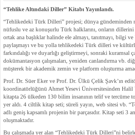
“Tehlike Altındaki Diller” Kitabı Yayınlandı.
“Tehlikedeki Türk Dilleri” projesi; dünya gündeminden n
nüfuslu ve az konuşurlu Türk halklarını, onların dillerini 
ortak ana başlıklar halinde ele almayı, tanıtmayı, bilgi v
paylaşmayı ve bu yolla tehlikedeki Türk dilleri ve kültü
farkındalığı ve duyarlığı geliştirmeyi, sonraki kuramsal ça
dokümantasyon çalışmaları, yeniden canlandırma vb. diğer
müşterek bir akademik zemin ve platform oluşturma amac
Prof. Dr. Süer Eker ve Prof. Dr. Ülkü Çelik Şavk’ın edi
koordinatörlüğünü Ahmet Yesevi Üniversitesinden Halil
kitapta 26 ülkeden 130 bilim insanının telif ve tercüme 
yer aldı. 4 ciltlik kitap seti; süreli yayın, web sitesi vb. 
adlı geniş kapsamlı projenin bir parçasıdır. Kitap seti 3 
oluşmaktadır.
Bu çalışmada yer alan “Tehlikedeki Türk Dilleri”ni belir