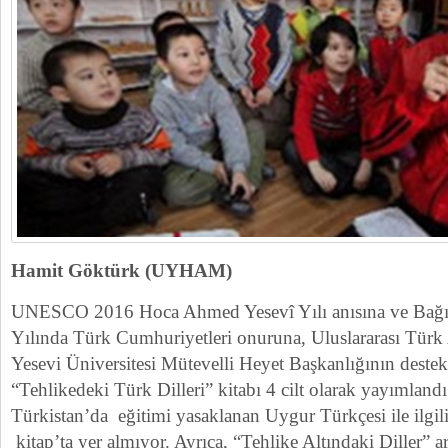
Hamit Göktürk (UYHAM)
UNESCO 2016 Hoca Ahmed Yesevî Yılı anısına ve Bağım
Yılında Türk Cumhuriyetleri onuruna, Uluslararası Tür
Yesevi Üniversitesi Mütevelli Heyet Başkanlığının destekl
“Tehlikedeki Türk Dilleri” kitabı 4 cilt olarak yayımlan
Türkistan’da eğitimi yasaklanan Uygur Türkçesi ile ilgili
kitap’ta yer almıyor. Ayrıca, “Tehlike Altındaki Diller”