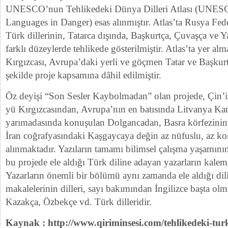
UNESCO’nun Tehlikedeki Dünya Dilleri Atlası (UNESCO
Languages in Danger) esas alınmıştır. Atlas’ta Rusya F
Türk dillerinin, Tatarca dışında, Başkurtça, Çuvaşça ve 
farklı düzeylerde tehlikede gösterilmiştir. Atlas’ta yer a
Kırgızcası, Avrupa’daki yerli ve göçmen Tatar ve Başkurt
şekilde proje kapsamına dâhil edilmiştir.
Öz deyişi “Son Sesler Kaybolmadan” olan projede, Çin
yü Kırgızcasından, Avrupa’nın en batısında Litvanya Ka
yarımadasında konuşulan Dolgancadan, Basra körfezinin 
İran coğrafyasındaki Kaşgaycaya değin az nüfuslu, az kon
alınmaktadır. Yazıların tamamı bilimsel çalışma yaşamın
bu projede ele aldığı Türk diline adayan yazarların kalem
Yazarların önemli bir bölümü aynı zamanda ele aldığı di
makalelerinin dilleri, sayı bakımından İngilizce başta ol
Kazakça, Özbekçe vd. Türk dilleridir.
Kaynak : http://www.qiriminsesi.com/tehlikedeki-turk-