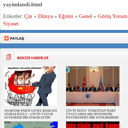
yayimlandi.html
Etiketler:
Çin
»
Dünya
»
Eğitim
»
Genel
»
Görüş Yorum
Siyaset
BENZER HABERLER
ANAHTAR PARTİ GENEL BAŞKANI
ÇİN’İN DOĞU TÜRKİSTAN’DAKİ
AĞIRALİOĞLU : ÇİN’İN UYGUR
UYGULAMALARI SİSTEMATİK
SOYKIRIMI BİR HAKİKATTIR!
POSTMODERN BİR SOYKIRIMDIR!