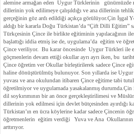
alemine armağan eden Uygur Türklerinin günümüzde m
dillerinin yok edilimeye çalışıldığı ve ana dillerinin teh
gerçeğinin göz ardı edildiği açıkça görülüyor.Çin İşga
aldığı bir kararla Doğu Türkistan’da “Çift Dilli Eğitim” s
Türkçesinin Çince ile birlikte eğitiminin yapılacağının il
başlattığı iddia etmiş ise de, uygulama’da eğitim ve ö
Çince veriliyor. Bu karar öncesinde Uygur Türkleri ile e
göçmenlerin devam ettiği okullar ayrı ayrı iken, bu tarih
Çince öğretim ver Okullar birleştirilerek sadece Çince eğ
haline dönüştürülmüş bulunuyor. Son yıllarda ise Uygur
yuvası ve ana okulundan itibaren Çince eğitime tabi tutul
öğretilmiyor ve uygulamada yasakalanmış durumda.Çin i
dil soykırımının bir an önce gerçekleştirilimesi ve Müsl
dillerinin yok edilmesi için devlet bütçesinden ayırdığı 
Türkistan’ın en ücra köylerine kadar sadece Çincenin öğre
öğretmenlerin eğitim verdiği Yuva ve Ana Okullarının s
arttırıyor.