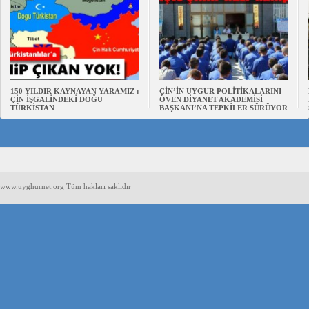
150 YILDIR KAYNAYAN YARAMIZ :
ÇİN’İN UYGUR POLİTİKALARINI
ÇİN İŞGALİNDEKİ DOĞU
ÖVEN DİYANET AKADEMİSİ
TÜRKİSTAN
BAŞKANI’NA TEPKİLER SÜRÜYOR
www.uyghurnet.org Tüm hakları saklıdır