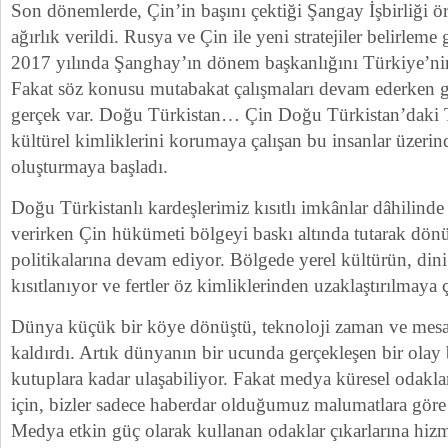
Son dönemlerde, Çin’in başını çektiği Şangay İşbirliği örg
ağırlık verildi. Rusya ve Çin ile yeni stratejiler belirlem
2017 yılında Şanghay’ın dönem başkanlığını Türkiye’nin
Fakat söz konusu mutabakat çalışmaları devam ederken g
gerçek var. Doğu Türkistan… Çin Doğu Türkistan’daki T
kültürel kimliklerini korumaya çalışan bu insanlar üzeri
oluşturmaya başladı.
Doğu Türkistanlı kardeşlerimiz kısıtlı imkânlar dâhilind
verirken Çin hükümeti bölgeyi baskı altında tutarak dön
politikalarına devam ediyor. Bölgede yerel kültürün, din
kısıtlanıyor ve fertler öz kimliklerinden uzaklaştırılmaya ç
Dünya küçük bir köye dönüştü, teknoloji zaman ve mesa
kaldırdı. Artık dünyanın bir ucunda gerçekleşen bir olay 
kutuplara kadar ulaşabiliyor. Fakat medya küresel odak
için, bizler sadece haberdar olduğumuz malumatlara göre 
Medya etkin güç olarak kullanan odaklar çıkarlarına hiz