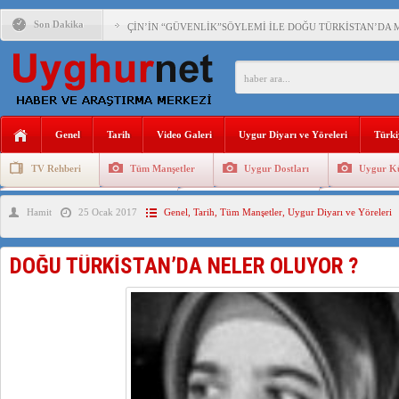
Son Dakika
ÇİN’İN “GÜVENLİK”SÖYLEMİ İLE DOĞU TÜRKİSTAN’DA 
PAKİSTAN,AFGANİSTAN’DA YAŞAYAN UYGURLARA KARŞI Ç
ANAHTAR PARTİ GENEL BAŞKANI AĞIRALİOĞLU : ÇİN’İN
Genel
Tarih
Video Galeri
Uygur Diyarı ve Yöreleri
Türki
ÇİN’İN DOĞU TÜRKİSTAN’DAKİ UYGULAMALARI SİSTEM
TV Rehberi
Tüm Manşetler
Uygur Dostları
Uygur Kü
DİYANET AKADEMİSİ BAŞKANI DOÇ.DR.KAAN : DOĞU TÜR
Uygurlarda Düğün ve Cenaze
Uygur Geleneksel Tip
Uygur Gele
Hamit
25 Ocak 2017
Genel
,
Tarih
,
Tüm Manşetler
,
Uygur Diyarı ve Yöreleri
150 YILDIR KAYNAYAN YARAMIZ : ÇİN İŞGALİNDEKİ DO
ÇİN’İN UYGUR POLİTİKALARINI ÖVEN DİYANET AKADEM
DOĞU TÜRKİSTAN’DA NELER OLUYOR ?
MHP’DEN URUMÇİ KATLİAMI MESAJİ : 05.07.2009 URUM
ÇİN’İN ANKARA BÜYÜKELÇİSİ JİANG’İN TRABZON ZİYAR