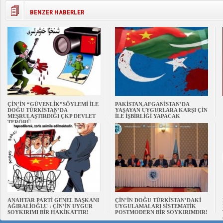
BENZER HABERLER
ÇİN’İN “GÜVENLİK”SÖYLEMİ İLE
PAKİSTAN,AFGANİSTAN’DA
DOĞU TÜRKİSTAN’DA
YAŞAYAN UYGURLARA KARŞI ÇİN
MEŞRULAŞTIRDIĞI ÇKP DEVLET
İLE İŞBİRLİĞİ YAPACAK
TERÖRÜ
ANAHTAR PARTİ GENEL BAŞKANI
ÇİN’İN DOĞU TÜRKİSTAN’DAKİ
AĞIRALİOĞLU : ÇİN’İN UYGUR
UYGULAMALARI SİSTEMATİK
SOYKIRIMI BİR HAKİKATTIR!
POSTMODERN BİR SOYKIRIMDIR!