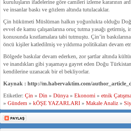
kuruluşların ifadelerine göre camileri izleme kararının ar
ve insanlar baskı ve gözlem altında tutulacaklar.
Çin hükümeti Müslüman halkın yoğunlukta olduğu Doğu
evvel de kamu çalışanlarına oruç tutma yasağı getirmiş, in
konusunda kısıtlamalara tabi tutmuştu. Çin’in baskılarına 
öncü kişiler katledilmiş ve yıldırma politikaları devam etm
Bölgede baskılar devam ederken, zor şartlar altında kült
ve inandıkları gibi yaşamaya gayret eden Doğu Türkistan
kendilerine uzanacak bir el bekliyorlar.
Kaynak : http://m.habervaktim.com/author_article_
Etiketler:
Çin
»
Din
»
Dünya
»
Ekonomi
»
etnik Çatışm
»
Gündem
»
kÖŞE YAZARLARI
»
Makale Analiz
»
Siy