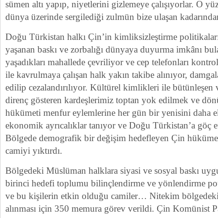
sümen altı yapıp, niyetlerini gizlemeye çalışıyorlar. O yü
dünya üzerinde sergilediği zulmün bize ulaşan kadarında
Doğu Türkistan halkı Çin’in kimliksizleştirme politikalar
yaşanan baskı ve zorbalığı dünyaya duyurma imkânı bula
yaşadıkları mahallede çevriliyor ve cep telefonları kontro
ile kavrulmaya çalışan halk yakın takibe alınıyor, damgal
edilip cezalandırılıyor. Kültürel kimlikleri ile bütünleşen
direnç gösteren kardeşlerimiz toptan yok edilmek ve dön
hükümeti menfur eylemlerine her gün bir yenisini daha ek
ekonomik ayrıcalıklar tanıyor ve Doğu Türkistan’a göç et
Bölgede demografik bir değişim hedefleyen Çin hüküme
camiyi yıktırdı.
Bölgedeki Müslüman halklara siyasi ve sosyal baskı uyg
birinci hedefi toplumu bilinçlendirme ve yönlendirme pota
ve bu kişilerin etkin olduğu camiler… Nitekim bölgedeki
alınması için 350 memura görev verildi. Çin Komünist P