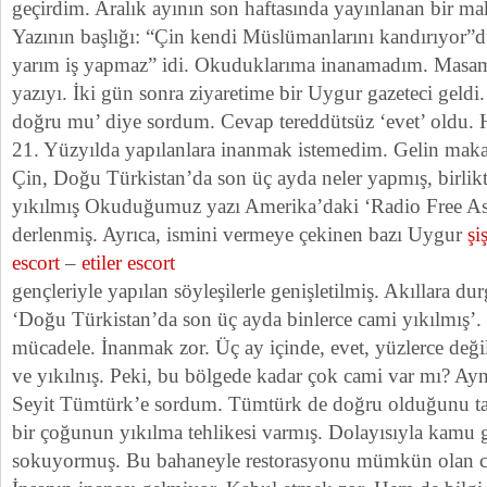
geçirdim. Aralık ayının son haftasında yayınlanan bir mak
Yazının başlığı: “Çin kendi Müslümanlarını kandırıyor”du
yarım iş yapmaz” idi. Okuduklarıma inanamadım. Masamı
yazıyı. İki gün sonra ziyaretime bir Uygur gazeteci geldi
doğru mu’ diye sordum. Cevap tereddütsüz ‘evet’ oldu. H
21. Yüzyılda yapılanlara inanmak istemedim. Gelin makal
Çin, Doğu Türkistan’da son üç ayda neler yapmış, birlikt
yıkılmış Okuduğumuz yazı Amerika’daki ‘Radio Free Asi
derlenmiş. Ayrıca, ismini vermeye çekinen bazı Uygur
şi
escort
–
etiler escort
gençleriyle yapılan söyleşilerle genişletilmiş. Akıllara du
‘Doğu Türkistan’da son üç ayda binlerce cami yıkılmış’.
mücadele. İnanmak zor. Üç ay içinde, evet, yüzlerce değil
ve yıkılnış. Peki, bu bölgede kadar çok cami var mı? Ay
Seyit Tümtürk’e sordum. Tümtürk de doğru olduğunu tasd
bir çoğunun yıkılma tehlikesi varmış. Dolayısıyla kamu 
sokuyormuş. Bu bahaneyle restorasyonu mümkün olan ca