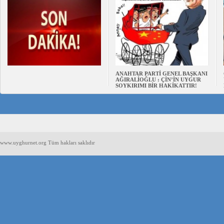
ANAHTAR PARTİ GENEL BAŞKANI
AĞIRALİOĞLU : ÇİN’İN UYGUR
SOYKIRIMI BİR HAKİKATTIR!
www.uyghurnet.org Tüm hakları saklıdır