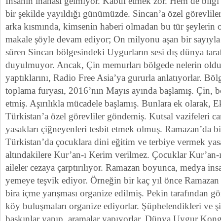
İnsanın inanası gelmiyor. Kabul etmek zor. Hem de bilgi
bir şekilde yayıldığı günümüzde. Sincan’a özel görevlil
arka kısmında, kimsenin haberi olmadan bu tür şeylerin ol
makale şöyle devam ediyor; On milyonu aşan bir sayıyla
süren Sincan bölgesindeki Uygurların sesi dış dünya tara
duyulmuyor. Ancak, Çin memurları bölgede nelerin olduğu
yaptıklarını, Radio Free Asia’ya gururla anlatıyorlar. Bö
toplama furyası, 2016’nın Mayıs ayında başlamış. Çin, 
etmiş. Aşırılıkla mücadele başlamış. Bunlara ek olarak,
Türkistan’a özel görevliler göndemiş. Kutsal vazifeleri c
yasakları çiğneyenleri tesbit etmek olmuş. Ramazan’da b
Türkistan’da çocuklara dini eğitim ve terbiye vermek yas
altındakilere Kur’an-ı Kerim verilmez. Çocuklar Kur’an-
aileler cezaya çarptırılıyor. Ramazan boyunca, medya ins
yemeye teşvik ediyor. Örneğin bir kaç yıl önce Ramazan
bira içme yarışması organize edilmiş. Pekin tarafından gö
köy buluşmaları organize ediyorlar. Şüphelendikleri ve şi
baskınlar yapıp, aramalar yapıyorlar. Dünya Uygur Kongr