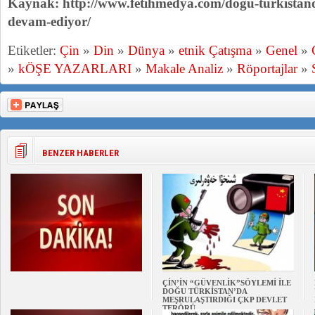
Kaynak: http://www.fetihmedya.com/dogu-turkistan
devam-ediyor/
Etiketler:
Çin
»
Din
»
Dünya
»
etnik Çatışma
»
Genel
»
»
kÖŞE YAZARLARI
»
Makale Analiz
»
Röportajlar
»
BENZER HABERLER
ÇİN’İN “GÜVENLİK”SÖYLEMİ İLE
DOĞU TÜRKİSTAN’DA
MEŞRULAŞTIRDIĞI ÇKP DEVLET
TERÖRÜ