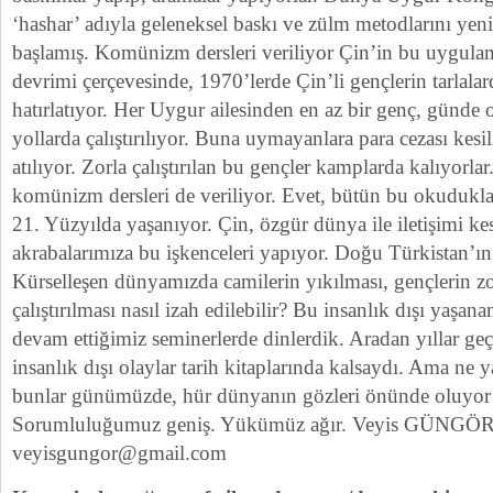
‘hashar’ adıyla geleneksel baskı ve zülm metodlarını ye
başlamış. Komünizm dersleri veriliyor Çin’in bu uygula
devrimi çerçevesinde, 1970’lerde Çin’li gençlerin tarlalard
hatırlatıyor. Her Uygur ailesinden en az bir genç, günde o
yollarda çalıştırılıyor. Buna uymayanlara para cezası kes
atılıyor. Zorla çalıştırılan bu gençler kamplarda kalıyorla
komünizm dersleri de veriliyor. Evet, bütün bu okuduklar
21. Yüzyılda yaşanıyor. Çin, özgür dünya ile iletişimi k
akrabalarımıza bu işkenceleri yapıyor. Doğu Türkistan’ın i
Kürselleşen dünyamızda camilerin yıkılması, gençlerin z
çalıştırılması nasıl izah edilebilir? Bu insanlık dışı yaşanan
devam ettiğimiz seminerlerde dinlerdik. Aradan yıllar ge
insanlık dışı olaylar tarih kitaplarında kalsaydı. Ama ne 
bunlar günümüzde, hür dünyanın gözleri önünde oluyor…
Sorumluluğumuz geniş. Yükümüz ağır. Veyis GÜNGÖ
veyisgungor@gmail.com