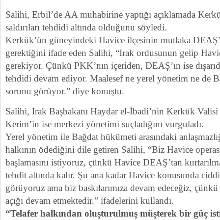
Salihi, Erbil’de AA muhabirine yaptığı açıklamada Kerkü
saldırıları tehdidi altında olduğunu söyledi.
Kerkük’ün güneyindeki Havice ilçesinin mutlaka DEAŞ’
gerektiğini ifade eden Salihi, “Irak ordusunun gelip Havi
gerekiyor. Çünkü PKK’nın içeriden, DEAŞ’ın ise dışarı
tehdidi devam ediyor. Maalesef ne yerel yönetim ne de 
sorunu görüyor.” diye konuştu.
Salihi, Irak Başbakanı Haydar el-İbadi’nin Kerkük Valisi
Kerim’in ise merkezi yönetimi suçladığını vurguladı.
Yerel yönetim ile Bağdat hükümeti arasındaki anlaşmazlı
halkının ödediğini dile getiren Salihi, “Biz Havice oper
başlamasını istiyoruz, çünkü Havice DEAŞ’tan kurtarılm
tehdit altında kalır. Şu ana kadar Havice konusunda ciddi
görüyoruz ama biz baskılarımıza devam edeceğiz, çünkü
açığı devam etmektedir.” ifadelerini kullandı.
“Telafer halkından oluşturulmuş müşterek bir güç is