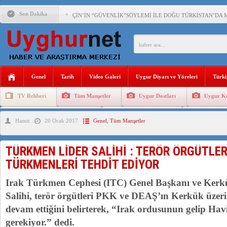
Son Dakika
ÇİN’İN “GÜVENLİK”SÖYLEMİ İLE DOĞU TÜRKİSTAN’DA 
PAKİSTAN,AFGANİSTAN’DA YAŞAYAN UYGURLARA KARŞI Ç
ANAHTAR PARTİ GENEL BAŞKANI AĞIRALİOĞLU : ÇİN’İN
Genel
Tarih
Video Galeri
Uygur Diyarı ve Yöreleri
Türki
ÇİN’İN DOĞU TÜRKİSTAN’DAKİ UYGULAMALARI SİSTEM
TV Rehberi
Tüm Manşetler
Uygur Dostları
Uygur Kü
DİYANET AKADEMİSİ BAŞKANI DOÇ.DR.KAAN : DOĞU TÜR
Uygurlarda Düğün ve Cenaze
Uygur Geleneksel Tip
Uygur Gele
Hamit
20 Ocak 2017
Genel
,
Tüm Manşetler
150 YILDIR KAYNAYAN YARAMIZ : ÇİN İŞGALİNDEKİ DO
ÇİN’İN UYGUR POLİTİKALARINI ÖVEN DİYANET AKADEM
TÜRKMEN LİDER SALİHİ : TERÖR ÖRGÜTLER
MHP’DEN URUMÇİ KATLİAMI MESAJİ : 05.07.2009 URUM
TÜRKMENLERİ TEHDİT EDİYOR
ÇİN’İN ANKARA BÜYÜKELÇİSİ JİANG’İN TRABZON ZİYAR
Irak Türkmen Cephesi (ITC) Genel Başkanı ve Kerkük
Salihi, terör örgütleri PKK ve DEAŞ’ın Kerkük üzer
devam ettiğini belirterek, “Irak ordusunun gelip Hav
gerekiyor.” dedi.