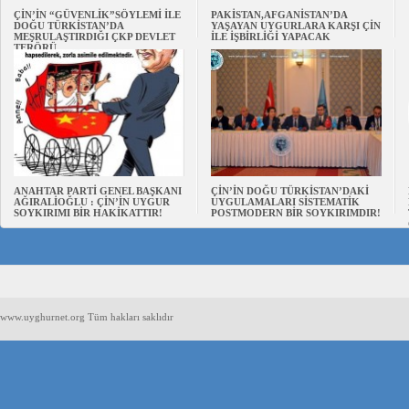
ÇİN’İN “GÜVENLİK”SÖYLEMİ İLE
PAKİSTAN,AFGANİSTAN’DA
DOĞU TÜRKİSTAN’DA
YAŞAYAN UYGURLARA KARŞI ÇİN
MEŞRULAŞTIRDIĞI ÇKP DEVLET
İLE İŞBİRLİĞİ YAPACAK
TERÖRÜ
ANAHTAR PARTİ GENEL BAŞKANI
ÇİN’İN DOĞU TÜRKİSTAN’DAKİ
AĞIRALİOĞLU : ÇİN’İN UYGUR
UYGULAMALARI SİSTEMATİK
SOYKIRIMI BİR HAKİKATTIR!
POSTMODERN BİR SOYKIRIMDIR!
www.uyghurnet.org Tüm hakları saklıdır