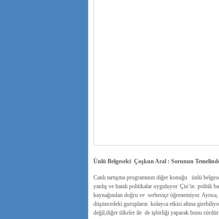
Ünlü Belgeselci Çoşkun Aral : Sorunun Temelinde
Canlı tartışma programının diğer konuğu ünlü belges
yanlış ve hatalı politikalar uyguluyor. Çin’in politik
kaynağından doğru ve serbestçe öğrenemiyor. Ayrıca, i
düşüncedeki gurupların kolayca etkisi altına girebiliyo
değil,diğer ülkeler ile de işbirliği yaparak bunu sür