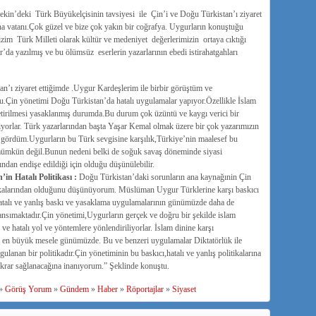
ekin’deki Türk Büyükelçisinin tavsiyesi ile Çin’i ve Doğu Türkistan’ı ziyaret
 vatanı.Çok güzel ve bize çok yakın bir coğrafya. Uygurların konuştuğu
zim Türk Milleti olarak kültür ve medeniyet değerlerimizin ortaya cıktığı
da yazılmış ve bu ölümsüz eserlerin yazarlarının ebedi istirahatgahları
n’ı ziyaret ettiğimde .Uygur Kardeşlerim ile birbir görüştüm ve
.Çin yönetimi Doğu Türkistan’da hatalı uygulamalar yapıyor.Özellikle İslam
getirilmesi yasaklanmış durumda.Bu durum çok üzüntü ve kaygı verici bir
yorlar. Türk yazarlarından başta Yaşar Kemal olmak üzere bir çok yazarımızın
a gördüm.Uygurların bu Türk sevgisine karşılık,Türkiye’nin maalesef bu
 mümkün değil.Bunun nedeni belki de soğuk savaş döneminde siyasi
ndan endişe edildiği için olduğu düşünülebilir.
n Hatalı Politikası :
Doğu Türkistan’daki sorunların ana kaynağınin Ç
in
itikalarından olduğunu düşünüyorum. Müslüman Uygur Türklerine karşı baskıcı
 hatalı ve yanlış baskı ve yasaklama uygulamalarının günümüzde daha de
nsımaktadır.Çin yönetimi,Uygurların gerçek ve doğru bir şekilde islam
 ve hatalı yol ve yöntemlere yönlendiriliyorlar. İslam dinine karşı
a en büyük mesele günümüzde. Bu ve benzeri uygulamalar Diktatörlük ile
ulanan bir politikadır.Çin yönetiminin bu baskıcı,hatalı ve yanlış politikalarına
ekrar sağlanacağına inanıyorum.” Şeklinde konuştu.
»
Görüş Yorum
»
Gündem
»
Haber
»
Röportajlar
»
Siyaset