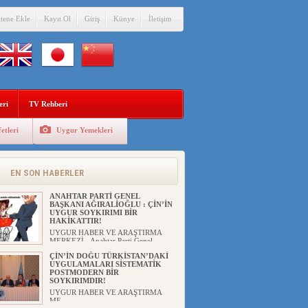
itene Ekle
Kayıt Ol
Giriş
Künye
İletişim
eri
TV Rehberi
etleri
Uygur Yemekleri
EN SON HABERLER
ANAHTAR PARTİ GENEL
BAŞKANI AĞIRALİOĞLU : ÇİN’İN
UYGUR SOYKIRIMI BİR
HAKİKATTIR!
UYGUR HABER VE ARAŞTIRMA
MERKEZİ Anahtar Parti Genel
Başka...
ÇİN’İN DOĞU TÜRKİSTAN’DAKİ
UYGULAMALARI SİSTEMATİK
POSTMODERN BİR
SOYKIRIMDIR!
UYGUR HABER VE ARAŞTIRMA
ME...