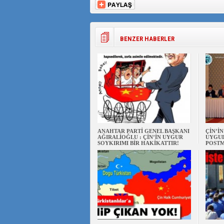
BENZER HABERLER
ANAHTAR PARTİ GENEL BAŞKANI
ÇİN’İ
AĞIRALİOĞLU : ÇİN’İN UYGUR
UYGUL
SOYKIRIMI BİR HAKİKATTIR!
POSTM