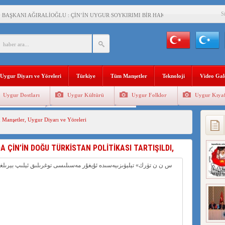
S
BAŞKANI AĞIRALİOĞLU : ÇİN’İN UYGUR SOYKIRIMI BİR HAKİKATTIR!
AN’DAKİ UYGULAMALARI SİSTEMATİK POSTMODERN BİR SOYKIRIMDIR!
AŞKANI DOÇ.DR.KAAN : DOĞU TÜRKİSTAN BİZİM KIRMIZI ÇİZGİMİZDİR!”
 YARAMIZ : ÇİN İŞGALİNDEKİ DOĞU TÜRKİSTAN
Uygur Diyarı ve Yöreleri
Türkiye
Tüm Manşetler
Teknoloji
Video Gal
KALARINI ÖVEN DİYANET AKADEMİSİ BAŞKANI’NA TEPKİLER SÜRÜYOR
Uygur Dostları
Uygur Kültürü
Uygur Folklor
Uygur Kıyaf
İAMI MESAJİ : 05.07.2009 URUMÇİ ŞEHİTLERİNİ RAHMETLE ANIYORUZ
Geleneksel Tip
Uygur Geleneksel Sporlar
 Manşetler
,
Uygur Diyarı ve Yöreleri
LÇİSİ JİANG’İN TRABZON ZİYARETİ
İHLER SULTANI MEHMET”DİZİSİNE GARİP SANSÜR VE HADSIZ İHTAR
 ÇİN’İN DOĞU TÜRKİSTAN POLİTİKASI TARTIŞILDI,
BAŞKANI : TEMMUZ AYI,DOĞU TÜRKİSTAN İÇİN KATLİAM AYI DEĞİLDİR !
RKİSTAN’DA EN AZ 143 BİN UYGUR ÇOCUĞU AİLELERİNDEN KOPARDI