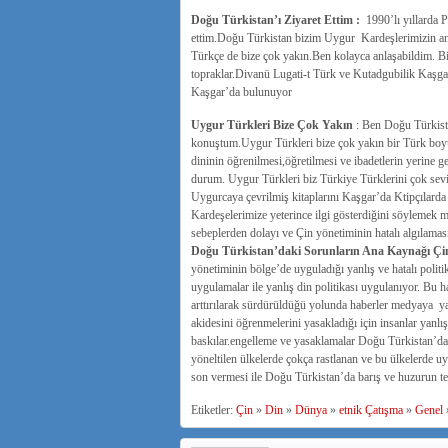
Doğu Türkistan’ı Ziyaret Ettim :
1990’lı yıllarda P
ettim.Doğu Türkistan bizim Uygur Kardeşlerimizin ana
Türkçe de bize çok yakın.Ben kolayca anlaşabildim. Bi
topraklar.Divanü Lugati-t Türk ve Kutadgubilik Kaşgar’
Kaşgar’da bulunuyor
Uygur Türkleri Bize Çok Yakın
:
Ben Doğu Türkista
konuştum.Uygur Türkleri bize çok yakın bir Türk boyu
dininin öğrenilmesi,öğretilmesi ve ibadetlerin yerine 
durum. Uygur Türkleri biz Türkiye Türklerini çok sevi
Uygurcaya çevrilmiş kitaplarını Kaşgar’da Ktipçılard
Kardeşelerimize yeterince ilgi gösterdiğini söylemek
sebeplerden dolayı ve Çin yönetiminin hatalı algılaması
Doğu Türkistan’daki Sorunların Ana Kaynağı Çin’i
yönetiminin bölge’de uyguladığı yanlış ve hatalı pol
uygulamalar ile yanlış din politikası uygulanıyor. Bu
arttırılarak sürdürüldüğü yolunda haberler medyaya ya
akidesini öğrenmelerini yasakladığı için insanlar yanlış
baskılar.engelleme ve yasaklamalar Doğu Türkistan’d
yöneltilen ülkelerde çokça rastlanan ve bu ülkelerde uyg
son vermesi ile Doğu Türkistan’da barış ve huzurun t
Etiketler:
Çin
»
Din
»
Dünya
»
etnik Çatışma
»
Genel