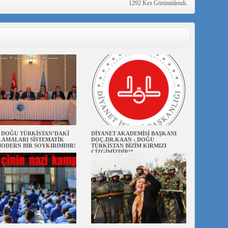
1292 Kez Görüntülendi.
N DOĞU TÜRKİSTAN’DAKİ
DİYANET AKADEMİSİ BAŞKANI
AMALARI SİSTEMATİK
DOÇ.DR.KAAN : DOĞU
ODERN BİR SOYKIRIMDIR!
TÜRKİSTAN BİZİM KIRMIZI
ÇİZGİMİZDİR!”