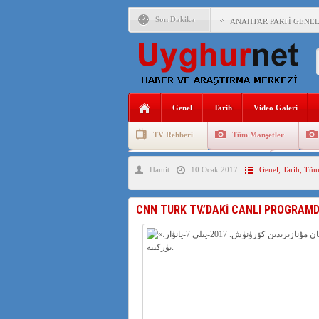
Son Dakika
ANAHTAR PARTİ GENEL 
ÇİN’İN DOĞU TÜRKİST
DİYANET AKADEMİSİ B
150 YILDIR KAYNAYAN
Genel
Tarih
Video Galeri
ÇİN’İN UYGUR POLİTİ
TV Rehberi
Tüm Manşetler
MHP’DEN URUMÇİ KATL
Uygurlarda Düğün ve Cenaze
Uygur 
Hamit
10 Ocak 2017
Genel
,
Tarih
,
Tüm
ÇİN’İN ANKARA BÜYÜKE
İŞGALCİ ÇİN’DEN “FET
CNN TÜRK TV.’DAKİ CANLI PROGRAMDA
SAADET PARTİSİ İLÇE 
İŞGALCİ ÇİN,DOĞU TÜ