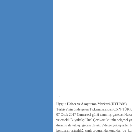
Uygur Haber ve Araştırma Merkezi (UYHAM)
Türkiye’nin önde gelen Tv.kanallarından CNN-TÜRK’te
07 Ocak 2017 Cumartesi günü tanınmış gazeteci Hakan 
ve emekli Büyükelçi Ünal Çeviköz ile ünlü belgesel y
durumu ile yılbaşı gecesi Ortaköy’de gerçekleştirilen 
konuların tartışıldığı canlı programda konuklar bu kon