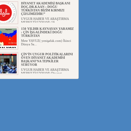
DİYANET AKADEMİSİ BAŞKANI
DOÇ.DR.KAAN : DOĞU
TÜRKİSTAN BİZİM KIRMIZI
ÇİZGİMİZDİR!”
UYGUR HABER VE ARAŞTIRMA
MERKEZİ(UYHAM) 19...
150 YILDIR KAYNAYAN YARAMIZ
: ÇİN İŞGALİNDEKİ DOĞU
TÜRKİSTAN
Mete YAVUZ( yenişafak.com) İkinci
Dünya Sa...
ÇİN’İN UYGUR POLİTİKALARINI
ÖVEN DİYANET AKADEMİSİ
BAŞKANI’NA TEPKİLER
SÜRÜYOR
UYGUR HABER VE ARAŞTIRMA
MERKEZİ(UYHAM) Diyanet
Akademis...
MHP’DEN URUMÇİ KATLİAMI
MESAJİ : 05.07.2009 URUMÇİ
ŞEHİTLERİNİ RAHMETLE
ANIYORUZ
UYGUR HABER VE ARAŞTIRMA
MERKEZİ(UYHAM) Mill...
ÇİN’İN ANKARA BÜYÜKELÇİSİ
JİANG’İN TRABZON ZİYARETİ
Ali ÖZTÜRK( Güneşbakış Gazetesi
yazarı-Trabzon)Geçt...
İŞGALCİ ÇİN’DEN “FETİHLER