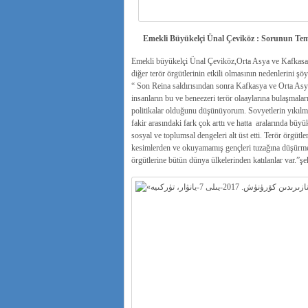
Emekli Büyükelçi Ünal Çeviköz : Sorunun Teme
Emekli büyükelçi Ünal Çeviköz,Orta Asya ve Kafkasay
diğer terör örgütlerinin etkili olmasının nedenlerini şöy
“ Son Reina saldırısından sonra Kafkasya ve Orta Asya
insanların bu ve beneezeri terör olaaylarına bulaşmala
politikalar olduğunu düşünüyorum. Sovyetlerin yıkılm
fakir arasındaki fark çok arttı ve hatta aralarında büy
sosyal ve toplumsal dengeleri alt üst etti. Terör örgütle
kesimlerden ve okuyamamış gençleri tuzağına düşürmey
örgütlerine bütün dünya ülkelerinden katılanlar var.”ş