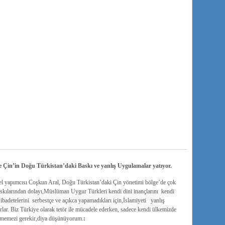
 Çin’in Doğu Türkistan’daki Baskı ve yanlış Uygulamalar yatıyor.
el yapımcısı Coşkun Aral, Doğu Türkistan’daki Çin yönetimi bölge’de çok
 baskılarından dolayı,Müslüman Uygur Türkleri kendi dini inançlarını kendi
badetelerini serbestçe ve açıkca yapamadıkları için,İslamiyeti yanlış
rlar. Biz Türkiye olarak tetör ile mücadele ederken, sadece kendi ülkemizde
dürmemezi gerekir,diya düşünüyorum.
: