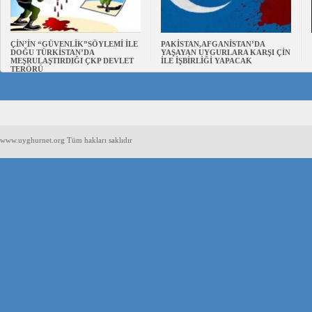
ÇİN’İN “GÜVENLİK”SÖYLEMİ İLE
PAKİSTAN,AFGANİSTAN’DA
DOĞU TÜRKİSTAN’DA
YAŞAYAN UYGURLARA KARŞI ÇİN
MEŞRULAŞTIRDIĞI ÇKP DEVLET
İLE İŞBİRLİĞİ YAPACAK
TERÖRÜ
www.uyghurnet.org Tüm hakları saklıdır