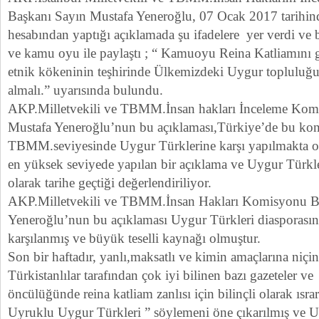
Başkanı Sayın Mustafa Yeneroğlu, 07 Ocak 2017 tarihinde
hesabından yaptığı açıklamada şu ifadelere yer verdi ve b
ve kamu oyu ile paylaştı ; “ Kamuoyu Reina Katliamını g
etnik kökeninin teşhirinde Ülkemizdeki Uygur topluluğu
almalı.” uyarısında bulundu.
AKP.Milletvekili ve TBMM.İnsan hakları İnceleme Kom
Mustafa Yeneroğlu’nun bu açıklaması,Türkiye’de bu kon
TBMM.seviyesinde Uygur Türklerine karşı yapılmakta ol
en yüksek seviyede yapılan bir açıklama ve Uygur Türkler
olarak tarihe geçtiği değerlendiriliyor.
AKP.Milletvekili ve TBMM.İnsan Hakları Komisyonu B
Yeneroğlu’nun bu açıklaması Uygur Türkleri diasporasın
karşılanmış ve büyük teselli kaynağı olmuştur.
Son bir haftadır, yanlı,maksatlı ve kimin amaçlarına niçi
Türkistanlılar tarafından çok iyi bilinen bazı gazeteler v
öncülüğünde reina katliam zanlısı için bilinçli olarak ısr
Uyruklu Uygur Türkleri ” söylemeni öne çıkarılmış ve U