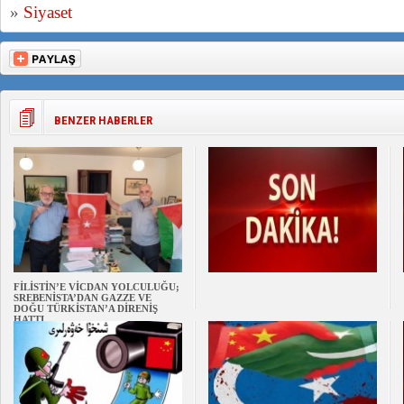
»
Siyaset
BENZER HABERLER
FİLİSTİN’E VİCDAN YOLCULUĞU;
SREBENİSTA’DAN GAZZE VE
DOĞU TÜRKİSTAN’A DİRENİŞ
HATTI