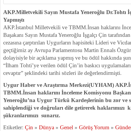
AKP.Milletvekili Sayın Mustafa Yeneroğlu Dr.Tohtı İ
Yapmıştı
AKP.İstanbul Milletvekili ve TBMM.İnsan haklarını İn
Başakanı Sayın Mustafa Yeneroğlu İşgalçı Çin tarafında
cezasına çarptırılan Uygurların hapisiteki Lideri ve Vicd
geçtiğimiz ay Avrupa Parlamentosu Martin Ennals Özgür
dolayisiyle bir açıklama yapmış ve bu ödül hakkında şunla
“İlham Tohti’ye verilen ödül Çin’in baskıcı uygulamaları
cevaptır” şeklindeki tarihi sözleri ile değerlendirmişti.
Uygur Haber ve Araştırma Merkezi(UYHAM) AKP.İsta
TBMM.İnsan haklarını İnceleme Komisyonu Başkanı
Yeneroğlu’na Uygur Türkü Kardeşlerinin bu zor ve sı
sahiplendiği ve doğruları dile getirerek haklarımızı
şükranlarımızı sunarız.
Etiketler:
Çin
»
Dünya
»
Genel
»
Görüş Yorum
»
Günd