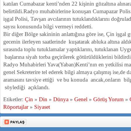
katılan Cumabazar kenti’nden 22 kişinin gözaltına alına
belirtildi.Radyo muhabirlerine konuşan Cumapazar Polis
işgal Polisi, Tavşan avcılarının tutuklandıklarını doğrula
sayısı konusunda bilgi vermeyi reddetti.
Bir diğer Bölge sakininin anlattığına göre ise, Çin işgal g
gecenin ilerleyen saatlerinde kuşatarak abluka altına aldı
sırasında toplu tutuklamalar yaptıklarını, tutuklanan Uyg
başlarına siyah torba geçirilerek götürüldüklerini bildirdi
Radyo Muhabirleri Yava(Yaban)Kenti’nın en yetkilisi m
genel Sekreterire tel ederek bilgi almaya çalışmış ise,de
aramasını tavsiye ettiği ve bu konuda ancak,onların bilg
söylediği açıklandı.
Etiketler:
Çin
»
Din
»
Dünya
»
Genel
»
Görüş Yorum
»
Röportajlar
»
Siyaset