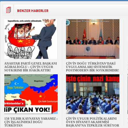
BENZER HABERLER
ANAHTAR PARTİ GENEL BAŞKANI
ÇİN’İN DOĞU TÜRKİSTAN’DAKİ
AĞIRALİOĞLU : ÇİN’İN UYGUR
UYGULAMALARI SİSTEMATİK
SOYKIRIMI BİR HAKİKATTIR!
POSTMODERN BİR SOYKIRIMDIR!
150 YILDIR KAYNAYAN YARAMIZ :
ÇİN’İN UYGUR POLİTİKALARINI
ÇİN İŞGALİNDEKİ DOĞU
ÖVEN DİYANET AKADEMİSİ
TÜRKİSTAN
BAŞKANI’NA TEPKİLER SÜRÜYOR