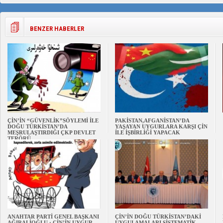
BENZER HABERLER
ÇİN’İN “GÜVENLİK”SÖYLEMİ İLE
PAKİSTAN,AFGANİSTAN’DA
DOĞU TÜRKİSTAN’DA
YAŞAYAN UYGURLARA KARŞI ÇİN
MEŞRULAŞTIRDIĞI ÇKP DEVLET
İLE İŞBİRLİĞİ YAPACAK
TERÖRÜ
ANAHTAR PARTİ GENEL BAŞKANI
ÇİN’İN DOĞU TÜRKİSTAN’DAKİ
AĞIRALİOĞLU : ÇİN’İN UYGUR
UYGULAMALARI SİSTEMATİK