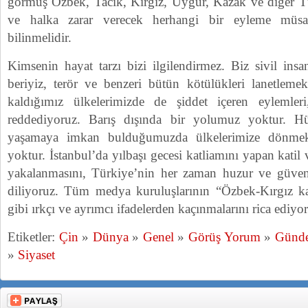
görmüş Özbek, Tacik, Kırgız, Uygur, Kazak ve diğer Tür
ve halka zarar verecek herhangi bir eyleme müsa
bilinmelidir.
Kimsenin hayat tarzı bizi ilgilendirmez. Biz sivil insa
beriyiz, terör ve benzeri bütün kötülükleri lanetleme
kaldığımız ülkelerimizde de şiddet içeren eylemleri,
reddediyoruz. Barış dışında bir yolumuz yoktur. H
yaşamaya imkan bulduğumuzda ülkelerimize dönmek
yoktur. İstanbul’da yılbaşı gecesi katliamını yapan kati
yakalanmasını, Türkiye’nin her zaman huzur ve güven 
diliyoruz. Tüm medya kuruluşlarının “Özbek-Kırgız kati
gibi ırkçı ve ayrımcı ifadelerden kaçınmalarını rica ediyo
Etiketler:
Çin
»
Dünya
»
Genel
»
Görüş Yorum
»
Günd
»
Siyaset