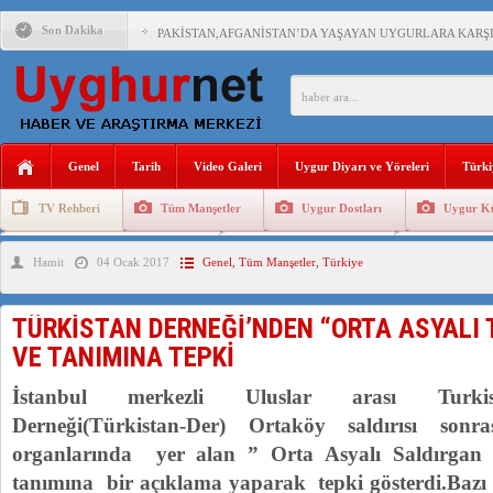
Son Dakika
PAKİSTAN,AFGANİSTAN’DA YAŞAYAN UYGURLARA KARŞI Ç
ANAHTAR PARTİ GENEL BAŞKANI AĞIRALİOĞLU : ÇİN’İN
ÇİN’İN DOĞU TÜRKİSTAN’DAKİ UYGULAMALARI SİSTEM
Genel
Tarih
Video Galeri
Uygur Diyarı ve Yöreleri
Türki
DİYANET AKADEMİSİ BAŞKANI DOÇ.DR.KAAN : DOĞU TÜR
TV Rehberi
Tüm Manşetler
Uygur Dostları
Uygur Kü
150 YILDIR KAYNAYAN YARAMIZ : ÇİN İŞGALİNDEKİ DO
Uygurlarda Düğün ve Cenaze
Uygur Geleneksel Tip
Uygur Gele
Hamit
04 Ocak 2017
Genel
,
Tüm Manşetler
,
Türkiye
ÇİN’İN UYGUR POLİTİKALARINI ÖVEN DİYANET AKADEM
MHP’DEN URUMÇİ KATLİAMI MESAJİ : 05.07.2009 URUM
TÜRKİSTAN DERNEĞİ’NDEN “ORTA ASYALI 
ÇİN’İN ANKARA BÜYÜKELÇİSİ JİANG’İN TRABZON ZİYAR
VE TANIMINA TEPKİ
İstanbul merkezli Uluslar arası Turkis
Derneği(Türkistan-Der) Ortaköy saldırısı so
organlarında yer alan ” Orta Asyalı Saldırgan v
tanımına bir açıklama yaparak tepki gösterdi.Bazı