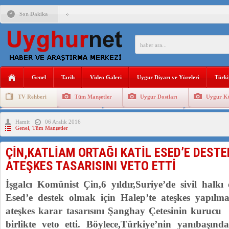
Son Dakika
ÇİN’İN “GÜVENLİK”SÖYLEMİ İLE DOĞU TÜRKİSTAN’DA 
PAKİSTAN,AFGANİSTAN’DA YAŞAYAN UYGURLARA KARŞI Ç
Genel
Tarih
Video Galeri
Uygur Diyarı ve Yöreleri
Türki
ANAHTAR PARTİ GENEL BAŞKANI AĞIRALİOĞLU : ÇİN’İN
TV Rehberi
Tüm Manşetler
Uygur Dostları
Uygur Kü
ÇİN’İN DOĞU TÜRKİSTAN’DAKİ UYGULAMALARI SİSTEM
Uygurlarda Düğün ve Cenaze
Uygur Geleneksel Tip
Uygur Gele
Hamit
06 Aralık 2016
DİYANET AKADEMİSİ BAŞKANI DOÇ.DR.KAAN : DOĞU TÜR
Genel
,
Tüm Manşetler
150 YILDIR KAYNAYAN YARAMIZ : ÇİN İŞGALİNDEKİ DO
ÇİN,KATLİAM ORTAĞI KATİL ESED’E DESTE
ÇİN’İN UYGUR POLİTİKALARINI ÖVEN DİYANET AKADEM
ATEŞKES TASARISINI VETO ETTİ
MHP’DEN URUMÇİ KATLİAMI MESAJİ : 05.07.2009 URUM
İşgalcı Komünist Çin,6 yıldır,Suriye’de sivil halkı 
Esed’e destek olmak için Halep’te ateşkes yapılm
ateşkes karar tasarısını Şanghay Çetesinin kurucu o
birlikte veto etti. Böylece,Türkiye’nin yanıbaşınd