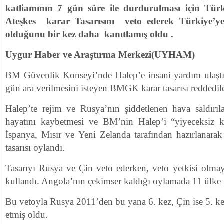
katliamının 7 gün süre ile durdurulması için Türk
Ateşkes karar Tasarısını veto ederek Türkiye’y
olduğunu bir kez daha kanıtlamış oldu .
Uygur Haber ve Araştırma Merkezi(UYHAM)
BM Güvenlik Konseyi’nde Halep’e insani yardım ulaştırı
gün ara verilmesini isteyen BMGK karar tasarısı reddedil
Halep’te rejim ve Rusya’nın şiddetlenen hava saldırıla
hayatını kaybetmesi ve BM’nin Halep’i “yiyeceksiz ke
İspanya, Mısır ve Yeni Zelanda tarafından hazırlanara
tasarısı oylandı.
Tasarıyı Rusya ve Çin veto ederken, veto yetkisi olma
kullandı. Angola’nın çekimser kaldığı oylamada 11 ülke t
Bu vetoyla Rusya 2011’den bu yana 6. kez, Çin ise 5. kez
etmiş oldu.