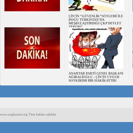
ÇİN’İN “GÜVENLİK”SÖYLEMİ İLE
DOĞU TÜRKİSTAN’DA
MEŞRULAŞTIRDIĞI ÇKP DEVLET
TERÖRÜ
ANAHTAR PARTİ GENEL BAŞKANI
AĞIRALİOĞLU : ÇİN’İN UYGUR
SOYKIRIMI BİR HAKİKATTIR!
www.uyghurnet.org Tüm hakları saklıdır