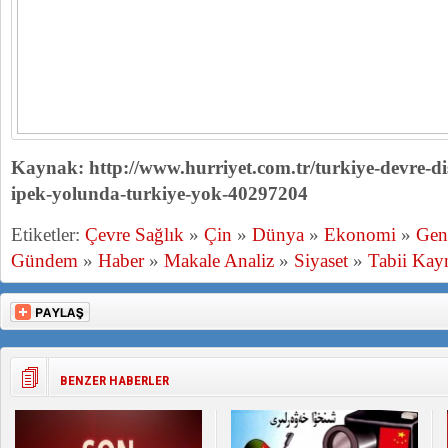
Kaynak: http://www.hurriyet.com.tr/turkiye-devre-disi
ipek-yolunda-turkiye-yok-40297204
Etiketler:
Çevre Sağlık
»
Çin
»
Dünya
»
Ekonomi
»
Gen
Gündem
»
Haber
»
Makale Analiz
»
Siyaset
»
Tabii Kay
BENZER HABERLER