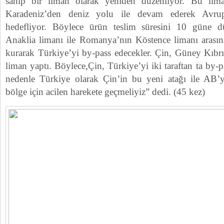
sahip bir liman olarak yeniden düzenliyor. Bu lima
Karadeniz’den deniz yolu ile devam ederek Avrup
hedefliyor. Böylece ürün teslim süresini 10 güne dü
Anaklia limanı ile Romanya’nın Köstence limanı arasına
kurarak Türkiye’yi by-pass edecekler. Çin, Güney Kıbrıs
liman yaptı. Böylece,Çin, Türkiye’yi iki taraftan ta by-
nedenle Türkiye olarak Çin’in bu yeni atağı ile AB’ye
bölge için acilen harekete geçmeliyiz” dedi. (45 kez)