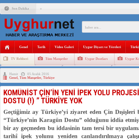
Son Dakika
ÇİN’İN “GÜVENLİK”SÖYLEMİ İLE DOĞU TÜRKİSTAN’DA 
PAKİSTAN,AFGANİSTAN’DA YAŞAYAN UYGURLARA KARŞI Ç
Genel
Tarih
Video Galeri
Uygur Diyarı ve Yöreleri
Türki
ANAHTAR PARTİ GENEL BAŞKANI AĞIRALİOĞLU : ÇİN’İN
TV Rehberi
Tüm Manşetler
Uygur Dostları
Uygur Kü
ÇİN’İN DOĞU TÜRKİSTAN’DAKİ UYGULAMALARI SİSTEM
Uygurlarda Düğün ve Cenaze
Uygur Geleneksel Tip
Uygur Gele
Hamit
05 Aralık 2016
DİYANET AKADEMİSİ BAŞKANI DOÇ.DR.KAAN : DOĞU TÜR
Genel
,
Tüm Manşetler
,
Türkiye
150 YILDIR KAYNAYAN YARAMIZ : ÇİN İŞGALİNDEKİ DO
KOMÜNİST ÇİN’İN YENİ İPEK YOLU PROJE
ÇİN’İN UYGUR POLİTİKALARINI ÖVEN DİYANET AKADEM
DOSTU (!) ” TÜRKİYE YOK
MHP’DEN URUMÇİ KATLİAMI MESAJİ : 05.07.2009 URUM
Geçtiğimiz ay Türkiye’yi ziyaret eden Çin Dışişler
“Türkiye’nin Karagün Dostu” olduğunu iddia etmişt
bir ay geçmeden bu iddasinin tam tersi bir uygulama
tarihî ipek yolunu yeniden canlandırılmaya çalışı