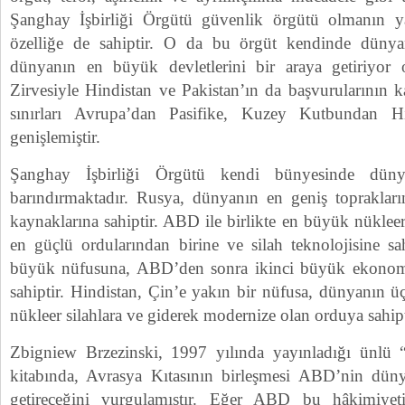
Şanghay İşbirliği Örgütü güvenlik örgütü olmanın ya
özelliğe de sahiptir. O da bu örgüt kendinde düny
dünyanın en büyük devletlerini bir araya getiriyor 
Zirvesiyle Hindistan ve Pakistan’ın da başvurularının 
sınırları Avrupa’dan Pasifike, Kuzey Kutbundan 
genişlemiştir.
Şanghay İşbirliği Örgütü kendi bünyesinde dün
barındırmaktadır. Rusya, dünyanın en geniş toprakları
kaynaklarına sahiptir. ABD ile birlikte en büyük nüklee
en güçlü ordularından birine ve silah teknolojisine sa
büyük nüfusuna, ABD’den sonra ikinci büyük ekonomiy
sahiptir. Hindistan, Çin’e yakın bir nüfusa, dünyanın
nükleer silahlara ve giderek modernize olan orduya sahipt
Zbigniew Brzezinski, 1997 yılında yayınladığı ünlü 
kitabında, Avrasya Kıtasının birleşmesi ABD’nin dün
getireceğini vurgulamıştır. Eğer ABD bu hâkimiyeti