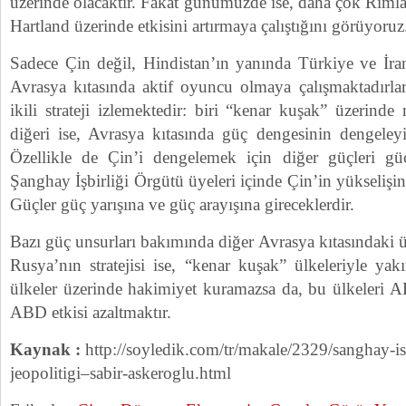
üzerinde olacaktır. Fakat günümüzde ise, daha çok Riml
Hartland üzerinde etkisini artırmaya çalıştığını görüyoruz
Sadece Çin değil, Hindistan’ın yanında Türkiye ve İran
Avrasya kıtasında aktif oyuncu olmaya çalışmaktadırl
ikili strateji izlemektedir: biri “kenar kuşak” üzerinde
diğeri ise, Avrasya kıtasında güç dengesinin dengeleyi
Özellikle de Çin’i dengelemek için diğer güçleri güç
Şanghay İşbirliği Örgütü üyeleri içinde Çin’in yükseli
Güçler güç yarışına ve güç arayışına gireceklerdir.
Bazı güç unsurları bakımında diğer Avrasya kıtasındaki ü
Rusya’nın stratejisi ise, “kenar kuşak” ülkeleriyle yak
ülkeler üzerinde hakimiyet kuramazsa da, bu ülkeleri 
ABD etkisi azaltmaktır.
Kaynak :
http://soyledik.com/tr/makale/2329/sanghay-is
jeopolitigi–sabir-askeroglu.html