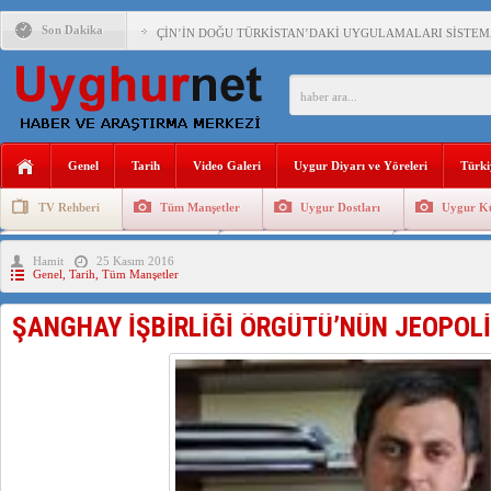
Son Dakika
ÇİN’İN DOĞU TÜRKİSTAN’DAKİ UYGULAMALARI SİSTEM
DİYANET AKADEMİSİ BAŞKANI DOÇ.DR.KAAN : DOĞU TÜR
150 YILDIR KAYNAYAN YARAMIZ : ÇİN İŞGALİNDEKİ DO
ÇİN’İN UYGUR POLİTİKALARINI ÖVEN DİYANET AKADEM
Genel
Tarih
Video Galeri
Uygur Diyarı ve Yöreleri
Türki
MHP’DEN URUMÇİ KATLİAMI MESAJİ : 05.07.2009 URUM
TV Rehberi
Tüm Manşetler
Uygur Dostları
Uygur Kü
ÇİN’İN ANKARA BÜYÜKELÇİSİ JİANG’İN TRABZON ZİYAR
Uygurlarda Düğün ve Cenaze
Uygur Geleneksel Tip
Uygur Gele
Hamit
25 Kasım 2016
İŞGALCİ ÇİN’DEN “FETİHLER SULTANI MEHMET”DİZİSİN
Genel
,
Tarih
,
Tüm Manşetler
SAADET PARTİSİ İLÇE BAŞKANI : TEMMUZ AYI,DOĞU TÜR
ŞANGHAY İŞBİRLİĞİ ÖRGÜTÜ’NÜN JEOPOLİ
İŞGALCİ ÇİN,DOĞU TÜRKİSTAN’DA EN AZ 143 BİN UYGU