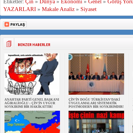
Etiketler:
Çin
»
Dünya
»
Ekonomi
»
Genel
»
Görüş Yor
YAZARLARI
»
Makale Analiz
»
Siyaset
BENZER HABERLER
ANAHTAR PARTİ GENEL BAŞKANI
ÇİN’İN DOĞU TÜRKİSTAN’DAKİ
AĞIRALİOĞLU : ÇİN’İN UYGUR
UYGULAMALARI SİSTEMATİK
SOYKIRIMI BİR HAKİKATTIR!
POSTMODERN BİR SOYKIRIMDIR!