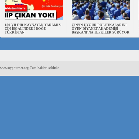
150 YILDIR KAYNAYAN YARAMIZ :
ÇİN’İN UYGUR POLİTİKALARINI
ÇİN İŞGALİNDEKİ DOĞU
ÖVEN DİYANET AKADEMİSİ
TÜRKİSTAN
BAŞKANI’NA TEPKİLER SÜRÜYOR
www.uyghurnet.org Tüm hakları saklıdır