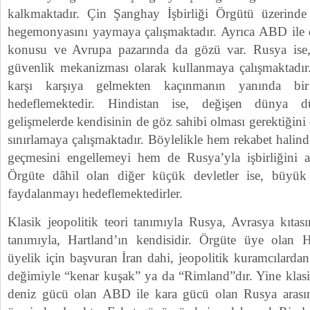
kalkmaktadır. Çin Şanghay İşbirliği Örgütü üzerinde 
hegemonyasını yaymaya çalışmaktadır. Ayrıca ABD ile de s
konusu ve Avrupa pazarında da gözü var. Rusya ise
güvenlik mekanizması olarak kullanmaya çalışmaktadır
karşı karşıya gelmekten kaçınmanın yanında bi
hedeflemektedir. Hindistan ise, değişen dünya d
gelişmelerde kendisinin de göz sahibi olması gerektiğini
sınırlamaya çalışmaktadır. Böylelikle hem rekabet halin
geçmesini engellemeyi hem de Rusya’yla işbirliğini a
Örgüte dâhil olan diğer küçük devletler ise, büyük 
faydalanmayı hedeflemektedirler.
Klasik jeopolitik teori tanımıyla Rusya, Avrasya kıtas
tanımıyla, Hartland’ın kendisidir. Örgüte üye olan H
üyelik için başvuran İran dahi, jeopolitik kuramcılard
değimiyle “kenar kuşak” ya da “Rimland”dır. Yine klasik
deniz gücü olan ABD ile kara gücü olan Rusya aras