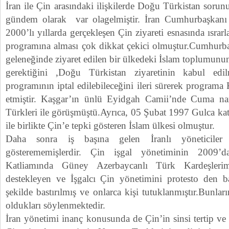
İran ile Çin arasındaki ilişkilerde Doğu Türkistan sorunu
gündem olarak var olagelmiştir. İran Cumhurbaşka
2000’lı yıllarda gerçekleşen Çin ziyareti esnasında ısrarl
programına alması çok dikkat çekici olmuştur.Cumhurba
geleneğinde ziyaret edilen bir ülkedeki İslam toplumunun
gerektiğini ,Doğu Türkistan ziyaretinin kabul edi
programının iptal edilebileceğini ileri sürerek programa 
etmiştir. Kaşgar’ın ünlü Eyidgah Camii’nde Cuma n
Türkleri ile görüşmüştü.Ayrıca, 05 Şubat 1997 Gulca ka
ile birlikte Çin’e tepki gösteren İslam ülkesi olmuştur.
Daha sonra iş başına gelen İranlı yöneticiler 
gösterememişlerdir. Çin işgal yönetiminin 2009’d
Katliamında Güney Azerbaycanlı Türk Kardeşlerim
destekleyen ve İşgalcı Çin yönetimini protesto den barı
şekilde bastırılmış ve onlarca kişi tutuklanmıştır.Bunları
oldukları söylenmektedir.
İran yönetimi inanç konusunda de Çin’in sinsi tertip ve 