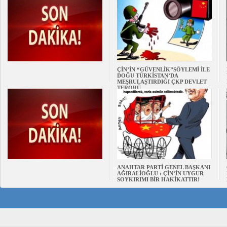
ÇİN’İN “GÜVENLİK”SÖYLEMİ İLE
DOĞU TÜRKİSTAN’DA
MEŞRULAŞTIRDIĞI ÇKP DEVLET
TERÖRÜ
ANAHTAR PARTİ GENEL BAŞKANI
AĞIRALİOĞLU : ÇİN’İN UYGUR
SOYKIRIMI BİR HAKİKATTIR!