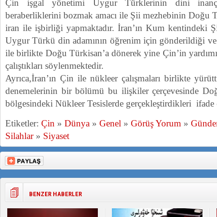
Çin işgal yönetimi Uygur Türklerinin dini inanç
beraberliklerini bozmak amacı ile Şii mezhebinin Doğu T
iran ile işbirliği yapmaktadır. İran’ın Kum kentindeki Ş
Uygur Türkü din adamının öğrenim için gönderildiği ve 
ile birlikte Doğu Türkisan’a dönerek yine Çin’in yardımı
çalıştıkları söylenmektedir.
Ayrıca,İran’ın Çin ile nükleer çalışmaları birlikte yürüt
denemelerinin bir bölümü bu ilişkiler çerçevesinde D
bölgesindeki Nükleer Tesislerde gerçekleştirdikleri ifade
Etiketler:
Çin
»
Dünya
»
Genel
»
Görüş Yorum
»
Günd
Silahlar
»
Siyaset
BENZER HABERLER