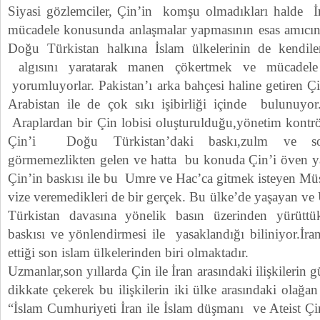
Siyasi gözlemciler, Çin’in komşu olmadıkları halde İr
mücadele konusunda anlaşmalar yapmasının esas amıc
Doğu Türkistan halkına İslam ülkelerinin de kendiler
algısını yaratarak manen çökertmek ve mücadele
yorumluyorlar. Pakistan’ı arka bahçesi haline getiren 
Arabistan ile de çok sıkı işibirliği içinde bulunuyo
Araplardan bir Çin lobisi oluşturulduğu,yönetim kontr
Çin’i Doğu Türkistan’daki baskı,zulm ve soy
görmemezlikten gelen ve hatta bu konuda Çin’i öven yazı
Çin’in baskısı ile bu Umre ve Hac’ca gitmek isteyen M
vize veremedikleri de bir gerçek. Bu ülke’de yaşayan v
Türkistan davasına yönelik basın üzerinden yürüttükl
baskısı ve yönlendirmesi ile yasaklandığı biliniyor.İr
ettiği son islam ülkelerinden biri olmaktadır.
Uzmanlar,son yıllarda Çin ile İran arasındaki ilişkilerin
dikkate çekerek bu ilişkilerin iki ülke arasındaki olağan 
“İslam Cumhuriyeti İran ile İslam düşmanı ve Ateist Çin 