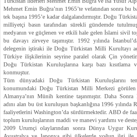
Türkistan liderleri Mehmet Emin Buğra ve İsa Yusuf Alpte
Mehmet Emin Buğra’nın 1965’te vefatından sonra bu ba
tek başına 1995’e kadar dalgalandırmıştır. Doğu Türkis
milliyetçi basın tarafından sürekli gündemde tutulmuş
medyanın ve güçlenen ve etkili hale gelen İslami sivil to
bu davayı zirveye taşımıştır. 1992 yılında İstanbul
delegenin iştiraki ile Doğu Türkistan Milli Kurultayı a
Türkiye ilişkilerinin seyrine paralel olarak Çin yöneti
Doğu Türkistan Kuruluşlarına karşı bazı kısıtlama
konmuştur.
Tüm dünyadaki Doğu Türkistan Kuruluşlarını tem
konumundaki Doğu Türkistan Milli Merkezi görülen
Almanya’nın Münih kentine taşınmıştır. Daha Sonra
adını alan bu üst kuruluşun başkanlığına 1996 yılında R
faaliyetlerini Washington’da sürdürmektedir. ABD de faal
toplum kuruluşlarının maddi ve manevi yardımı ve deste
2009 Urumçi olaylarından sonra Dünya Uygur Kuru
Avustralya ve Japonya gibi ülkelerde yoğun ilgi ile 