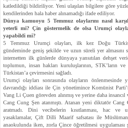
katledildiği bildiriliyor. Yeni ulaşılan bilgilere göre yü
kendilerinden hala haber alınamadığı ifade ediliyor.
Dünya kamuoyu 5 Temmuz olaylarını nasıl karşılad
yeterli mi? Çin göstermelik de olsa Urumçi olayları
yapabildi mi?
5 Temmuz Urumçi olayları, ilk kez Doğu Türkis
gündeminde geniş şekilde ve uzun süreli yer almasını 
internetten ilk günlerde dünyaya yansıtılan dehşet veric
toplumun, insan hakları kuruluşlarının, STK’ların v
Türkistan’a çevirmesini sağladı.
Urumçi olayları sonrasında olayların önlenmesinde ye
davrandığı iddiası ile Çin yönetimince Komünist Parti’
Vang Li Çuen görevden alınmış ve yerine daha insancıl 
Cang Cung Şen atanmıştı. Atanan yeni diktatör Cang C
aratmadı. Dini vecibelerin kısıtlanması, hac ve u
yasaklamalar, Çift Dilli Maarif safsatası ile Müslüm
anaokulunda iken, zorla Çince öğretilmesi uygulaması ş