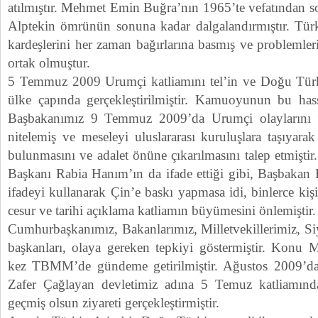
atılmıştır. Mehmet Emin Buğra’nın 1965’te vefatından s
Alptekin ömrünün sonuna kadar dalgalandırmıştır. Tür
kardeşlerini her zaman bağırlarına basmış ve problemleri
ortak olmuştur.
5 Temmuz 2009 Urumçi katliamını tel’in ve Doğu Türkis
ülke çapında gerçekleştirilmiştir. Kamuoyunun bu has
Başbakanımız 9 Temmuz 2009’da Urumçi olaylarını “
nitelemiş ve meseleyi uluslararası kuruluşlara taşıyarak
bulunmasını ve adalet önüne çıkarılmasını talep etmişt
Başkanı Rabia Hanım’ın da ifade ettiği gibi, Başbaka
ifadeyi kullanarak Çin’e baskı yapmasa idi, binlerce kişi
cesur ve tarihi açıklama katliamın büyümesini önlemiştir.
Cumhurbaşkanımız, Bakanlarımız, Milletvekillerimiz, Si
başkanları, olaya gereken tepkiyi göstermiştir. Konu Mi
kez TBMM’de gündeme getirilmiştir. Ağustos 2009’d
Zafer Çağlayan devletimiz adına 5 Temuz katliamında
geçmiş olsun ziyareti gerçekleştirmiştir.