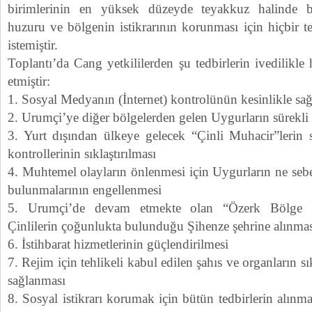
birimlerinin en yüksek düzeyde teyakkuz halinde 
huzuru ve bölgenin istikrarının korunması için hiçbir 
istemiştir.
Toplantı’da Cang yetkililerden şu tedbirlerin ivedilikle 
etmiştir:
1. Sosyal Medyanın (İnternet) kontrolünün kesinlikle sa
2. Urumçi’ye diğer bölgelerden gelen Uygurların sürekli 
3. Yurt dışından ülkeye gelecek “Çinli Muhacir”lerin s
kontrollerinin sıklaştırılması
4. Muhtemel olayların önlenmesi için Uygurların ne sebe
bulunmalarının engellenmesi
5. Urumçi’de devam etmekte olan “Özerk Bölge “f
Çinlilerin çoğunlukta bulunduğu Şihenze şehrine alınmas
6. İstihbarat hizmetlerinin güçlendirilmesi
7. Rejim için tehlikeli kabul edilen şahıs ve organların sı
sağlanması
8. Sosyal istikrarı korumak için bütün tedbirlerin alınma