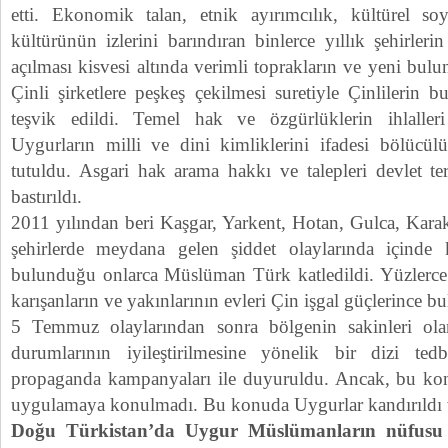
etti. Ekonomik talan, etnik ayırımcılık, kültürel 
kültürünün izlerini barındıran binlerce yıllık şehirleri
açılması kisvesi altında verimli toprakların ve yeni bulu
Çinli şirketlere peşkeş çekilmesi suretiyle Çinlilerin b
teşvik edildi. Temel hak ve özgürlüklerin ihlalleri
Uygurların milli ve dini kimliklerini ifadesi bölücül
tutuldu. Asgari hak arama hakkı ve talepleri devlet ter
bastırıldı.
2011 yılından beri Kaşgar, Yarkent, Hotan, Gulca, Kara
şehirlerde meydana gelen şiddet olaylarında içinde
bulunduğu onlarca Müslüman Türk katledildi. Yüzlerce k
karışanların ve yakınlarının evleri Çin işgal güçlerince bul
5 Temmuz olaylarından sonra bölgenin sakinleri ol
durumlarının iyileştirilmesine yönelik bir dizi tedb
propaganda kampanyaları ile duyuruldu. Ancak, bu kon
uygulamaya konulmadı. Bu konuda Uygurlar kandırıldı ve
Doğu Türkistan’da Uygur Müslümanların nüfus