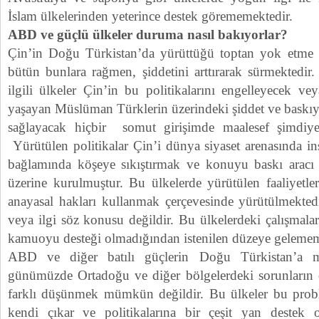
İslam ülkelerinden yeterince destek görememektedir.
ABD ve güçlü ülkeler duruma nasıl bakıyorlar?
Çin’in Doğu Türkistan’da yürüttüğü toptan yok etme v
bütün bunlara rağmen, şiddetini arttırarak sürmektedi
ilgili ülkeler Çin’in bu politikalarını engelleyecek v
yaşayan Müslüman Türklerin üzerindeki şiddet ve baskıyı 
sağlayacak hiçbir somut girişimde maalesef şimdiy
Yürütülen politikalar Çin’i dünya siyaset arenasında i
bağlamında köşeye sıkıştırmak ve konuyu baskı aracı 
üzerine kurulmuştur. Bu ülkelerde yürütülen faaliyetler 
anayasal hakları kullanmak çerçevesinde yürütülmektedi
veya ilgi söz konusu değildir. Bu ülkelerdeki çalışmalar
kamuoyu desteği olmadığından istenilen düzeye gelememi
ABD ve diğer batılı güçlerin Doğu Türkistan’a m
günümüzde Ortadoğu ve diğer bölgelerdeki sorunların
farklı düşünmek mümkün değildir. Bu ülkeler bu probl
kendi çıkar ve politikalarına bir çeşit yan destek o