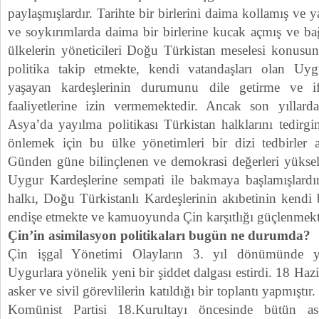
paylaşmışlardır. Tarihte bir birlerini daima kollamış ve y
ve soykırımlarda daima bir birlerine kucak açmış ve bağ
ülkelerin yöneticileri Doğu Türkistan meselesi konusun
politika takip etmekte, kendi vatandaşları olan Uygu
yaşayan kardeşlerinin durumunu dile getirme ve if
faaliyetlerine izin vermemektedir. Ancak son yıllar
Asya’da yayılma politikası Türkistan halklarını tedirgi
önlemek için bu ülke yönetimleri bir dizi tedbirler 
Günden güne bilinçlenen ve demokrasi değerleri yüksele
Uygur Kardeşlerine sempati ile bakmaya başlamışlardı
halkı, Doğu Türkistanlı Kardeşlerinin akıbetinin kendi
endişe etmekte ve kamuoyunda Çin karşıtlığı güçlenmekt
Çin’in asimilasyon politikaları bugün ne durumda?
Çin işgal Yönetimi Olayların 3. yıl dönümünde y
Uygurlara yönelik yeni bir şiddet dalgası estirdi. 18 Ha
asker ve sivil görevlilerin katıldığı bir toplantı yapmışt
Komünist Partisi 18.Kurultayı öncesinde bütün as