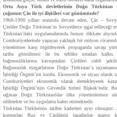
Orta Asya Türk devletlerinin Doğu Türkistan d
çoğunun Çin ile iyi ilişkileri var günümüzde?
1960-1990 yılları arasında devam eden, Çin – Sovyet
Çinliler Doğu Türkistan’ın Sovyetlerce işgal edileceği e
Türkistan’daki uygulamalarında bunun dikkate alıyorl
Cumhuriyetlerinde yaşayan yaklaşık bir milyon civarınd
yönetimine karşı örgütleyerek propaganda savaşı yürü
tarihe gömülmesi ile bu tehlike ortadan kalktı.
bağımsızlıklarına kavuşmaları Çinlileri ciddi şeki
Bağımsızlık rüzgarlarının Doğu Türkistan’a sıçramama
İşbirliği Örgütü’nü kurdu. Ekonomik ve siyası olarak 
Cumhuriyetleri ekonomik olarak destekleyerek kaza
İşbirliği Örgütü’nün Güvenlik birimi Bişkek’tedir. B
sığınan Doğu Türkistanlılar ülke yönetimlerince sü
edilmekte ve bu uygulama halen sürmektedir.
Türkistan Türklerinin tarihte kaderleri aynı olmuştur. 
komşuları Rus ve Çinlilerin işgallerine maruz 