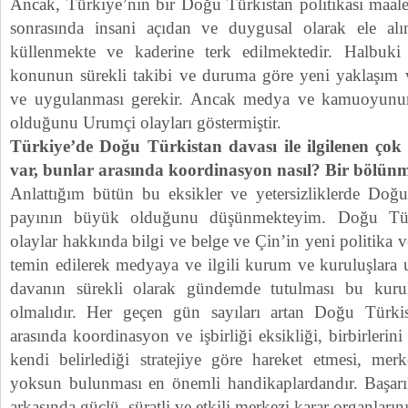
Ancak, Türkiye’nin bir Doğu Türkistan politikası maale
sonrasında insani açıdan ve duygusal olarak ele alı
küllenmekte ve kaderine terk edilmektedir. Halbuki 
konunun sürekli takibi ve duruma göre yeni yaklaşım ve s
ve uygulanması gerekir. Ancak medya ve kamuoyunun
olduğunu Urumçi olayları göstermiştir.
Türkiye’de Doğu Türkistan davası ile ilgilenen çok
var, bunlar arasında koordinasyon nasıl? Bir bölü
Anlattığım bütün bu eksikler ve yetersizliklerde Doğu 
payının büyük olduğunu düşünmekteyim. Doğu Tür
olaylar hakkında bilgi ve belge ve Çin’in yeni politika ve 
temin edilerek medyaya ve ilgili kurum ve kuruluşlara ul
davanın sürekli olarak gündemde tutulması bu kurulu
olmalıdır. Her geçen gün sayıları artan Doğu Türkis
arasında koordinasyon ve işbirliği eksikliği, birbirler
kendi belirlediği stratejiye göre hareket etmesi, me
yoksun bulunması en önemli handikaplardandır. Başarıl
arkasında güçlü, süratli ve etkili merkezi karar organların