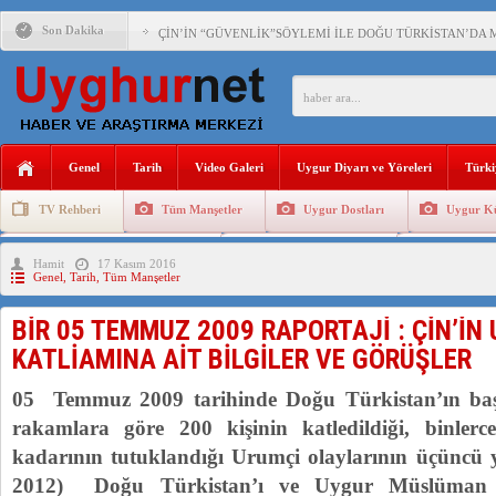
Son Dakika
ÇİN’İN “GÜVENLİK”SÖYLEMİ İLE DOĞU TÜRKİSTAN’DA 
PAKİSTAN,AFGANİSTAN’DA YAŞAYAN UYGURLARA KARŞI Ç
ANAHTAR PARTİ GENEL BAŞKANI AĞIRALİOĞLU : ÇİN’İN
Genel
Tarih
Video Galeri
Uygur Diyarı ve Yöreleri
Türki
ÇİN’İN DOĞU TÜRKİSTAN’DAKİ UYGULAMALARI SİSTEM
TV Rehberi
Tüm Manşetler
Uygur Dostları
Uygur Kü
DİYANET AKADEMİSİ BAŞKANI DOÇ.DR.KAAN : DOĞU TÜR
Uygurlarda Düğün ve Cenaze
Uygur Geleneksel Tip
Uygur Gele
Hamit
17 Kasım 2016
150 YILDIR KAYNAYAN YARAMIZ : ÇİN İŞGALİNDEKİ DO
Genel
,
Tarih
,
Tüm Manşetler
ÇİN’İN UYGUR POLİTİKALARINI ÖVEN DİYANET AKADEM
BİR 05 TEMMUZ 2009 RAPORTAJİ : ÇİN’İN
MHP’DEN URUMÇİ KATLİAMI MESAJİ : 05.07.2009 URUM
KATLİAMINA AİT BİLGİLER VE GÖRÜŞLER
ÇİN’İN ANKARA BÜYÜKELÇİSİ JİANG’İN TRABZON ZİYAR
05 Temmuz 2009 tarihinde Doğu Türkistan’ın baş
rakamlara göre 200 kişinin katledildiği, binlerc
kadarının tutuklandığı Urumçi olaylarının üçünc
2012) Doğu Türkistan’ı ve Uygur Müslüman 