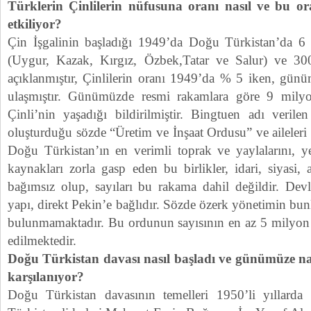
Türklerin Çinlilerin nüfusuna oranı nasıl ve bu o
etkiliyor?
Çin İşgalinin başladığı 1949’da Doğu Türkistan’da
(Uygur, Kazak, Kırgız, Özbek,Tatar ve Salur) ve 300
açıklanmıştır, Çinlilerin oranı 1949’da % 5 iken, gü
ulaşmıştır. Günümüzde resmi rakamlara göre 9 mily
Çinli’nin yaşadığı bildirilmiştir. Bingtuen adı verile
oluşturduğu sözde “Üretim ve İnşaat Ordusu” ve aileleri 
Doğu Türkistan’ın en verimli toprak ve yaylalarını, ye
kaynakları zorla gasp eden bu birlikler, idari, siyasi
bağımsız olup, sayıları bu rakama dahil değildir. Devl
yapı, direkt Pekin’e bağlıdır. Sözde özerk yönetimin bunl
bulunmamaktadır. Bu ordunun sayısının en az 5 milyon
edilmektedir.
Doğu Türkistan davası nasıl başladı ve günümüze nas
karşılanıyor?
Doğu Türkistan davasının temelleri 1950’li yıllard