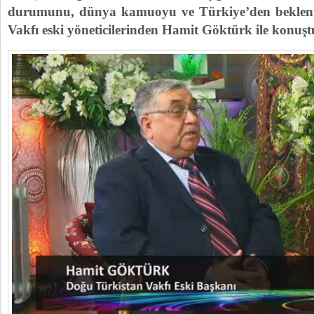
durumunu, dünya kamuoyu ve Türkiye’den beklenti
Vakfı eski yöneticilerinden Hamit Göktürk ile konuşt