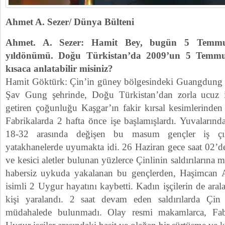
Ahmet A. Sezer/ Dünya Bülteni
Ahmet. A. Sezer: Hamit Bey, bugün 5 Temmuz
yıldönümü. Doğu Türkistan’da 2009’un 5 Temmuz
kısaca anlatabilir misiniz?
Hamit Göktürk: Çin’in güney bölgesindeki Guangdung E
Şav Gung şehrinde, Doğu Türkistan’dan zorla ucuz i
getiren çoğunluğu Kaşgar’ın fakir kırsal kesimlerinden
Fabrikalarda 2 hafta önce işe başlamışlardı. Yuvalarında
18-32 arasında değişen bu masum gençler iş çı
yatakhanelerde uyumakta idi. 26 Haziran gece saat 02’de 
ve kesici aletler bulunan yüzlerce Çinlinin saldırılarına 
habersiz uykuda yakalanan bu gençlerden, Haşimcan
isimli 2 Uygur hayatını kaybetti. Kadın işçilerin de ara
kişi yaralandı. 2 saat devam eden saldırılarda Çin 
müdahalede bulunmadı. Olay resmi makamlarca, Fabr