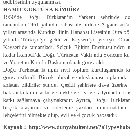
tedbirlerinin uygulanması.
HAMİT GÖKTÜRK KİMDİR?
1950’de Doğu Türkistan’ın Yarkent şehrinde do
tamamladı.1961 yılında babası ile birlikte Afganistan’a
yılları arasında Kunduz İlinin Hanabat Lisesinin Orta 
yılında Türkiye’ye geldi ve Kayseri’ye yerleşti. Ort
Kayseri’de tamamladı. Selçuk Eğitim Enstitüsü’nden 
kadar İstanbul’da Doğu Türkistan Vakfı’nda Yönetim kur
ve Yönetim Kurulu Başkanı olarak görev aldı.
Doğu Türkistan’la ilgili sivil toplum kuruluşlarında k
görev üstlendi. Birçok ulusal ve uluslararası toplantıd
anlatan bildiriler sundu. Çeşitli şehirlere dave üzeri
hakkında konferaslar vermekte ve Tv. ve radyolarda pro
katkı sağlamaya çalışmaktadır. Ayrıca, Doğu Türkistan 
birçok araştırma ve inceleme yazıları bulunmaktadır.
lehçelerini bilmekte olup, evli ve 4 çocuk babasıdır.
Kaynak : http://www.dunyabulteni.net/?aType=hab