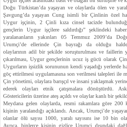
Uygur işçiler arasındaki basit ve olağan bir sürtüşme ve 
Doğu Türkistan’da yaşayan ve olaylarda ölen ve yarala
Şavgung’da yaşayan Cung isimli bir Çinlinin özel hab
Uygur işçinin, 2 Çinli kıza cinsel tacizde bulundu
gençlerin Uygur işçilere saldırdığı” şeklindeki habe
yaralananların yakınları 05 Temmuz 2009’da Doğu
Urumçi’de ellerinde Çin bayrağı da olduğu hal
olaylarının adil bir şekilde soruşturulması ve faillerin
çıkarılması, Uygur gençlerinin ucuz iş gücü olarak Çin
Uygurların işsizlik sorununun kendi yaşadığı yerlerde ha
göç ettirilmesi uygulamasına son verilmesi talepleri ile 
Çin yönetimi, olaylara barışçıl ve insani yaklaşmak yerin
ederek olayları etnik çatışmalara dönüştürdü. Ask
Göstericilerin üzerine ateş açıldı ve olaylar kanlı bir şekil
Meydana gelen olaylarda, resmi rakamlara göre 200 
kişinin yaralandığı açıklandı. Ancak, Urumçi’de yaşayan
olanlar ölü sayısı 1000, yaralı sayısını ise 10 bin ol
Ayrıca, binlerce kişinin gizlice Urumçi dışındaki dağl