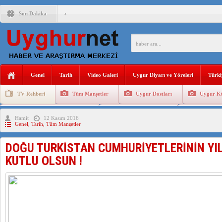
Son Dakika
ANAHTAR PARTİ GENEL BAŞKANI AĞIRALİOĞLU : ÇİN’İN
ÇİN’İN DOĞU TÜRKİSTAN’DAKİ UYGULAMALARI SİSTEM
DİYANET AKADEMİSİ BAŞKANI DOÇ.DR.KAAN : DOĞU TÜR
Genel
Tarih
Video Galeri
Uygur Diyarı ve Yöreleri
Türki
150 YILDIR KAYNAYAN YARAMIZ : ÇİN İŞGALİNDEKİ DO
TV Rehberi
Tüm Manşetler
Uygur Dostları
Uygur Kü
ÇİN’İN UYGUR POLİTİKALARINI ÖVEN DİYANET AKADEM
Uygurlarda Düğün ve Cenaze
Uygur Geleneksel Tip
Uygur Gele
Hamit
12 Kasım 2016
MHP’DEN URUMÇİ KATLİAMI MESAJİ : 05.07.2009 URUM
Genel
,
Tarih
,
Tüm Manşetler
DOĞU TÜRKİSTAN CUMHURİYETLERİNİN YI
KUTLU OLSUN !