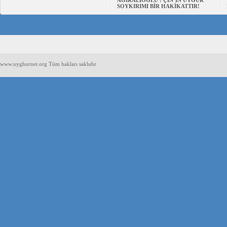
AĞIRALİOĞLU : ÇİN’İN UYGUR
SOYKIRIMI BİR HAKİKATTIR!
www.uyghurnet.org Tüm hakları saklıdır