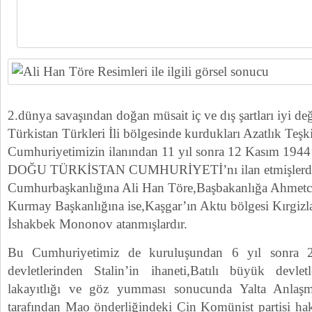
2.dünya savaşından doğan müsait iç ve dış şartları iyi d
Türkistan Türkleri İli bölgesinde kurdukları Azatlık Teşki
Cumhuriyetimizin ilanından 11 yıl sonra 12 Kasım 1944
DOĞU TÜRKİSTAN CUMHURİYETİ’nı ilan etmişlerdi
Cumhurbaşkanlığına Ali Han Töre,Başbakanlığa Ahmetc
Kurmay Başkanlığına ise,Kaşgar’ın Aktu bölgesi Kırgizl
İshakbek Mononov atanmışlardır.
Bu Cumhuriyetimiz de kuruluşundan 6 yıl sonra 2
devletlerinden Stalin’in ihaneti,Batılı büyük devlet
lakayıtlığı ve göz yumması sonucunda Yalta Anlaşm
tarafından Mao önderliğindeki Çin Komünist partisi hak