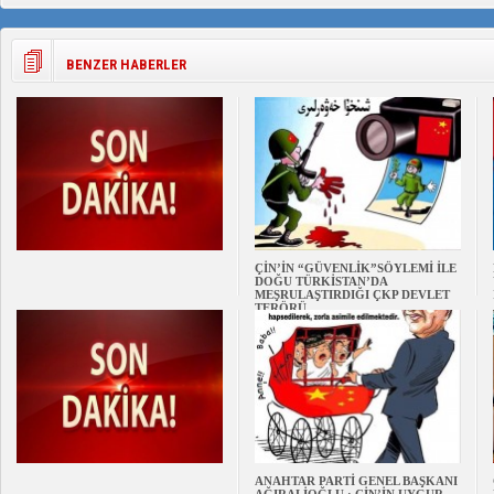
BENZER HABERLER
ÇİN’İN “GÜVENLİK”SÖYLEMİ İLE
DOĞU TÜRKİSTAN’DA
MEŞRULAŞTIRDIĞI ÇKP DEVLET
TERÖRÜ
ANAHTAR PARTİ GENEL BAŞKANI