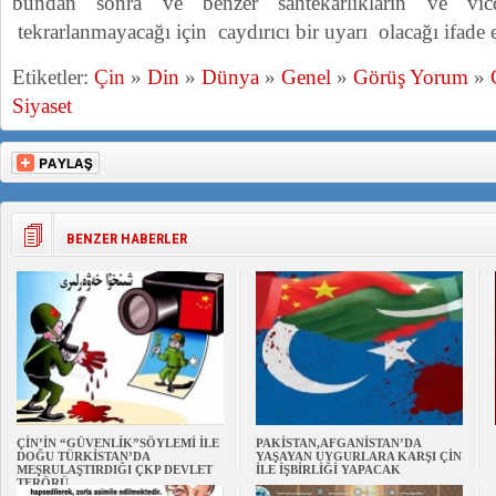
bundan sonra ve benzer sahtekarlıkların ve vicd
tekrarlanmayacağı için caydırıcı bir uyarı olacağı ifade e
Etiketler:
Çin
»
Din
»
Dünya
»
Genel
»
Görüş Yorum
»
Siyaset
BENZER HABERLER
ÇİN’İN “GÜVENLİK”SÖYLEMİ İLE
PAKİSTAN,AFGANİSTAN’DA
DOĞU TÜRKİSTAN’DA
YAŞAYAN UYGURLARA KARŞI ÇİN
MEŞRULAŞTIRDIĞI ÇKP DEVLET
İLE İŞBİRLİĞİ YAPACAK
TERÖRÜ