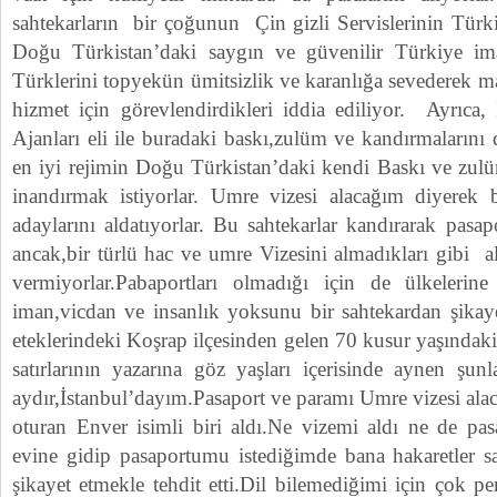
sahtekarların bir çoğunun Çin gizli Servislerinin Türk
Doğu Türkistan’daki saygın ve güvenilir Türkiye i
Türklerini topyekün ümitsizlik ve karanlığa sevederek
hizmet için görevlendirdikleri iddia ediliyor. Ayrıca,
Ajanları eli ile buradaki baskı,zulüm ve kandırmalarını
en iyi rejimin Doğu Türkistan’daki kendi Baskı ve zulü
inandırmak istiyorlar. Umre vizesi alacağım diyerek 
adaylarını aldatıyorlar. Bu sahtekarlar kandırarak pasapo
ancak,bir türlü hac ve umre Vizesini almadıkları gibi al
vermiyorlar.Pabaportları olmadığı için de ülkelerin
iman,vicdan ve insanlık yoksunu bir sahtekardan şikay
eteklerindeki Koşrap ilçesinden gelen 70 kusur yaşındak
satırlarının yazarına göz yaşları içerisinde aynen şun
aydır,İstanbul’dayım.Pasaport ve paramı Umre vizesi al
oturan Enver isimli biri aldı.Ne vizemi aldı ne de pa
evine gidip pasaportumu istediğimde bana hakaretler 
şikayet etmekle tehdit etti.Dil bilemediğimi için çok 