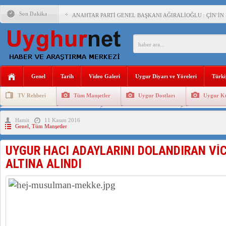
Son Dakika
ANAHTAR PARTİ GENEL BAŞKANI AĞIRALİOĞLU : ÇİN’İN
ÇİN’İN DOĞU TÜRKİSTAN’DAKİ UYGULAMALARI SİSTEM
DİYANET AKADEMİSİ BAŞKANI DOÇ.DR.KAAN : DOĞU TÜR
150 YILDIR KAYNAYAN YARAMIZ : ÇİN İŞGALİNDEKİ DO
Genel
Tarih
Video Galeri
Uygur Diyarı ve Yöreleri
Türki
ÇİN’İN UYGUR POLİTİKALARINI ÖVEN DİYANET AKADEM
TV Rehberi
Tüm Manşetler
Uygur Dostları
Uygur Kü
MHP’DEN URUMÇİ KATLİAMI MESAJİ : 05.07.2009 URUM
Uygurlarda Düğün ve Cenaze
Uygur Geleneksel Tip
Uygur Gele
Hamit
11 Kasım 2016
ÇİN’İN ANKARA BÜYÜKELÇİSİ JİANG’İN TRABZON ZİYAR
Genel
,
Tüm Manşetler
UYGUR HACI ADAYLARINI DOLANDIRAN Vİ
ALTINA ALINDI