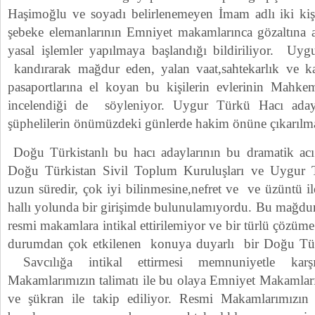
Haşimoğlu ve soyadı belirlenemeyen İmam adlı iki kişi i
şebeke elemanlarının Emniyet makamlarınca gözaltına a
yasal işlemler yapılmaya başlandığı bildiriliyor. Uyg
kandırarak mağdur eden, yalan vaat,sahtekarlık ve ka
pasaportlarına el koyan bu kişilerin evlerinin Mahkem
incelendiği de söyleniyor. Uygur Türkü Hacı ada
şüphelilerin önümüzdeki günlerde hakim önüne çıkarılma
Doğu Türkistanlı bu hacı adaylarının bu dramatik acı
Doğu Türkistan Sivil Toplum Kuruluşları ve Uygur 
uzun süredir, çok iyi bilinmesine,nefret ve ve üzüntü i
hallı yolunda bir girişimde bulunulamıyordu. Bu mağduri
resmi makamlara intikal ettirilemiyor ve bir türlü çözü
durumdan çok etkilenen konuya duyarlı bir Doğu Tü
Savcılığa intikal ettirmesi memnuniyetle karşı
Makamlarımızın talimatı ile bu olaya Emniyet Makamlar
ve şükran ile takip ediliyor. Resmi Makamlarımızı