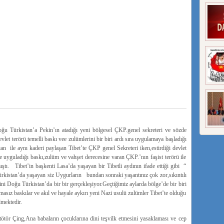
oğu Türkistan’a Pekin’ın atadığı yeni bölgesel ÇKP.genel sekreteri ve sözde
et terörü temelli baskı vee zulümlerini bir biri ardı sıra uygulamaya başladığı
n ile aynı kaderi paylaşan Tibet’te ÇKP genel Sekreteri iken,estirdiği devlet
 uyguladığı baskı,zulüm ve vahşet derecesine varan ÇKP.’nın faşist terörü ile
ıştı. Tibet’in başkenti Lasa’da yaşayan bir Tibetli aydının ifade ettiği gibi “
kistan’da yaşayan siz Uygurların bundan sonraki yaşantınız çok zor,sıkıntılı
ni Doğu Türkistan’da bir bir gerçekleşiyor.Geçtiğimiz aylarda bölge’de bir biri
asız baskılar ve akıl ve hayale aykırı yeni Nazi usulü zulümler Tibet’te olduğu
mektedir.
ötör Çing,Ana babaların çocuklarına dini teşvilk etmesini yasaklaması ve cep