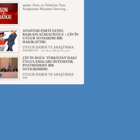
atejisi: Zenz ve Tohti'nin Yeni
Araştırması Massimo Introvig...
ANAHTAR PARTİ GENEL
BAŞKANI AĞIRALİOĞLU : ÇİN’İN
UYGUR SOYKIRIMI BİR
HAKİKATTIR!
UYGUR HABER VE ARAŞTIRMA
MERKEZİ Anahtar Parti Genel
Başka...
ÇİN’İN DOĞU TÜRKİSTAN’DAKİ
UYGULAMALARI SİSTEMATİK
POSTMODERN BİR
SOYKIRIMDIR!
UYGUR HABER VE ARAŞTIRMA
ME...
DİYANET AKADEMİSİ BAŞKANI
DOÇ.DR.KAAN : DOĞU
TÜRKİSTAN BİZİM KIRMIZI
ÇİZGİMİZDİR!”
UYGUR HABER VE ARAŞTIRMA
MERKEZİ(UYHAM) 19...
150 YILDIR KAYNAYAN YARAMIZ
: ÇİN İŞGALİNDEKİ DOĞU
TÜRKİSTAN
Mete YAVUZ( yenişafak.com) İkinci
Dünya Sa...
ÇİN’İN UYGUR POLİTİKALARINI