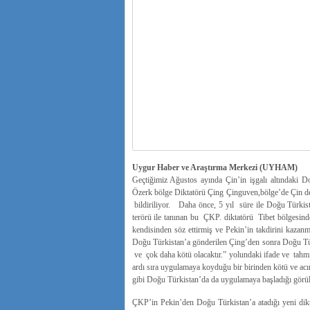
Uygur Haber ve Araştırma Merkezi (UYHAM)
Geçtiğimiz Ağustos ayında Çin’in işgalı altındaki D
Özerk bölge Diktatörü Çing Çinguven,bölge’de Çin devl
bildiriliyor. Daha önce, 5 yıl süre ile Doğu Türkista
terörü ile tanınan bu ÇKP. diktatörü Tibet bölgesinde
kendisinden söz ettirmiş ve Pekin’in takdirini kazanm
Doğu Türkistan’a gönderilen Çing’den sonra Doğu Tür
ve çok daha kötü olacaktır.” yolundaki ifade ve tahmi
ardı sıra uygulamaya koyduğu bir birinden kötü ve acım
gibi Doğu Türkistan’da da uygulamaya başladığı görül
ÇKP’in Pekin’den Doğu Türkistan’a atadığı yeni dikt