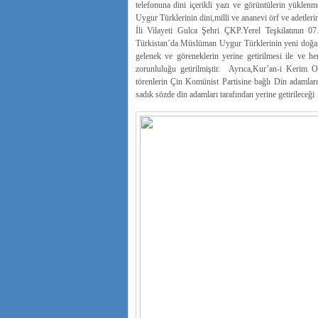
telefonuna dini içerikli yazı ve görüntülerin yükle
Uygur Türklerinin dini,milli ve ananevi örf ve adetleri
İli Vilayeti Gulca Şehri ÇKP.Yerel Teşkilatının 07
Türkistan’da Müslüman Uygur Türklerinin yeni doğan b
gelenek ve göreneklerin yerine getirilmesi ile ve he
zorunluluğu getirilmiştir. Ayrıca,Kur’an-i Kerim 
törenlerin Çin Komünist Partisine bağlı Din adamları
sadık sözde din adamları tarafından yerine getirileceği 