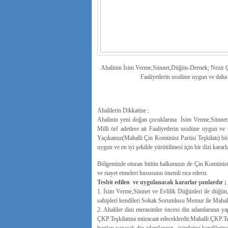
Ahalinin İsim Verme,Sünnet,Düğün-Dernek; Nezir Çıra
Faaliyetlerin usulüne uygun ve daha 
Ahalilerin Dikkatine ;
Ahalinin yeni doğan çocuklarına İsim Verme,Sünnet
Milli örf adetlere ait Faaliyetlerin usulüne uygun ve 
Yaçıkamız(Mahalli Çin Komünist Partisi Teşkilatı) bö
uygun ve en iyi şekilde yürütülmesi için bir dizi karar
Bölgemizde oturan bütün halkımızın de Çin Komünist Pa
ve riayet etmeleri hususunu önemli rıca ederiz.
Tesbit edilen ve uygulanacak kararlar şunlardır ;
1. İsim Verme,Sünnet ve Evlilik Düğünleri ile düğün
sahipleri kendileri Sokak Sorumlusu Memur ile Mahalle
2. Ahaliler dini merasimler öncesi din adamlarının ya
ÇKP.Teşkilatına müracaat edeceklerdir.Mahalli ÇKP.Teş