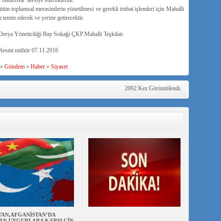
bildirerek tavsiye edeceklerdir.
 bütün toplumsal merasimlerin yönetilmesi ve gerekli irtıbat işlemleri için Mahalli
ı temin edecek ve yerine getirecektir.
i Derya Yöneticiliği Bay Sokağı ÇKP.Mahalli Teşkilatı
Resmi mühür 07.11.2016
»
Gündem
»
Haber
»
Siyaset
2092 Kez Görüntülendi.
TAN,AFGANİSTAN’DA
AN UYGURLARA KARŞI ÇİN