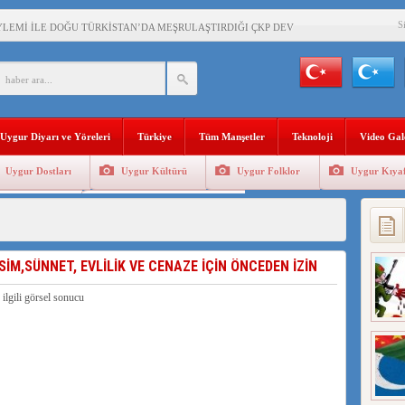
S
YLEMİ İLE DOĞU TÜRKİSTAN’DA MEŞRULAŞTIRDIĞI ÇKP DEVLET TERÖRÜ
’DA YAŞAYAN UYGURLARA KARŞI ÇİN İLE İŞBİRLİĞİ YAPACAK
BAŞKANI AĞIRALİOĞLU : ÇİN’İN UYGUR SOYKIRIMI BİR HAKİKATTIR!
Uygur Diyarı ve Yöreleri
Türkiye
Tüm Manşetler
Teknoloji
Video Gal
AN’DAKİ UYGULAMALARI SİSTEMATİK POSTMODERN BİR SOYKIRIMDIR!
Uygur Dostları
Uygur Kültürü
Uygur Folklor
Uygur Kıyaf
AŞKANI DOÇ.DR.KAAN : DOĞU TÜRKİSTAN BİZİM KIRMIZI ÇİZGİMİZDİR!”
Geleneksel Tip
Uygur Geleneksel Sporlar
 YARAMIZ : ÇİN İŞGALİNDEKİ DOĞU TÜRKİSTAN
KALARINI ÖVEN DİYANET AKADEMİSİ BAŞKANI’NA TEPKİLER SÜRÜYOR
SİM,SÜNNET, EVLİLİK VE CENAZE İÇİN ÖNCEDEN İZİN
İAMI MESAJİ : 05.07.2009 URUMÇİ ŞEHİTLERİNİ RAHMETLE ANIYORUZ
LÇİSİ JİANG’İN TRABZON ZİYARETİ