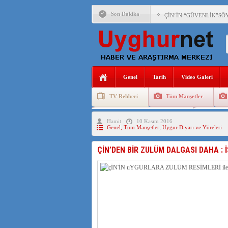
Son Dakika
ÇİN’İN “GÜVENLİK”SÖ
PAKİSTAN,AFGANİSTAN
ANAHTAR PARTİ GENEL 
Genel
Tarih
Video Galeri
ÇİN’İN DOĞU TÜRKİST
TV Rehberi
Tüm Manşetler
DİYANET AKADEMİSİ B
Uygurlarda Düğün ve Cenaze
Uygur 
Hamit
10 Kasım 2016
150 YILDIR KAYNAYAN
Genel
,
Tüm Manşetler
,
Uygur Diyarı ve Yöreleri
ÇİN’İN UYGUR POLİTİ
ÇİN’DEN BİR ZULÜM DALGASI DAHA : İ
MHP’DEN URUMÇİ KATL
ÇİN’İN ANKARA BÜYÜKE