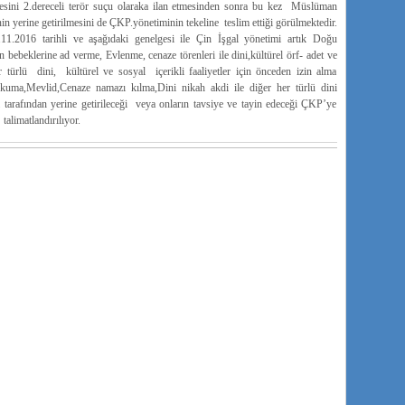
nmesini 2.dereceli terör suçu olaraka ilan etmesinden sonra bu kez Müslüman
nin yerine getirilmesini de ÇKP.yönetiminin tekeline teslim ettiği görülmektedir.
.11.2016 tarihli ve aşağıdaki genelgesi ile Çin İşgal yönetimi artık Doğu
ebeklerine ad verme, Evlenme, cenaze törenleri ile dini,kültürel örf- adet ve
r türlü dini, kültürel ve sosyal içerikli faaliyetler için önceden izin alma
Okuma,Mevlid,Cenaze namazı kılma,Dini nikah akdi ile diğer her türlü dini
 tarafından yerine getirileceği veya onların tavsiye ve tayin edeceği ÇKP’ye
talimatlandırılıyor.