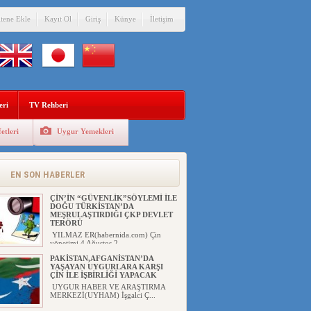
itene Ekle
Kayıt Ol
Giriş
Künye
İletişim
eri
TV Rehberi
etleri
Uygur Yemekleri
EN SON HABERLER
ÇİN’İN “GÜVENLİK”SÖYLEMİ İLE
DOĞU TÜRKİSTAN’DA
MEŞRULAŞTIRDIĞI ÇKP DEVLET
TERÖRÜ
YILMAZ ER(habernida.com) Çin
yönetimi 4 Ağustos 2...
PAKİSTAN,AFGANİSTAN’DA
YAŞAYAN UYGURLARA KARŞI
ÇİN İLE İŞBİRLİĞİ YAPACAK
UYGUR HABER VE ARAŞTIRMA
MERKEZİ(UYHAM) İşgalci Ç...