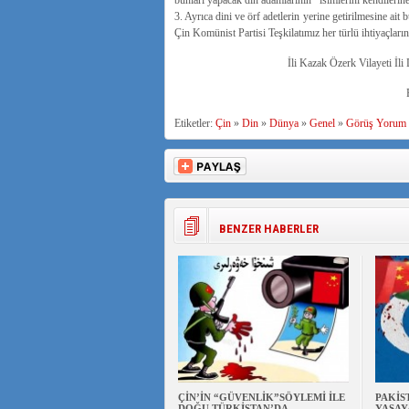
bunları yapacak din adamlarının isimlerini kendilerine 
3. Ayrıca dini ve örf adetlerin yerine getirilmesine ait
Çin Komünist Partisi Teşkilatımız her türlü ihtiyaçların
İli Kazak Özerk Vilayeti İl
Etiketler:
Çin
»
Din
»
Dünya
»
Genel
»
Görüş Yorum
BENZER HABERLER
ÇİN’İN “GÜVENLİK”SÖYLEMİ İLE
PAKİS
DOĞU TÜRKİSTAN’DA
YAŞAY