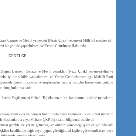
k Cenaze ve Mevlit yemekleri (Nezir-Çırak) vebenzeri Milli örf adetlere ait
iyi bir şekilde yapılabilmesi ve Yerine Getirilmesi Hakkında ;
GENELGE
,Düğün-Dernek, Cenaze ve Mevlit yemekleri (Nezir-Çırak) vebenzeri dini ve
daha iyi bir şekilde yapılabilmesi ve Yerine Getirilebilmesi için Mahalli Parti
lgemizde gerekli inceleme ve araştırmaları yapmış olup,bu hizmetlerin usulüne
lar almış bulunmaktadır.
rtisi Yaçıkamızın(Mahalli Teşkilatımızın )bu kararlarına titizlikle uymalarını
,cenaze yemekleri ve benzeri bütün toplantıları yapmadan önce bizzat merasim
 Başkanlarına veya Mahalle ÇKP.Teşkilatını bilgilendireceklerdir.
pması gerekli ve yerine getireceği ve onların yöneteceği işlemler için Mahalle
kilatı kendilerine bağlı veya uygun gördüğü dini kişileri görevlendirecek veya