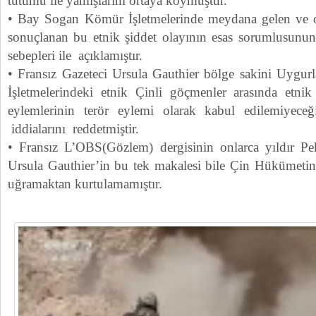
tutumu ile yanlışlarını ortaya koymuştur.
• Bay Sogan Kömür İşletmelerinde meydana gelen ve on
sonuçlanan bu etnik şiddet olayının esas sorumlusunu
sebepleri ile açıklamıştır.
• Fransız Gazeteci Ursula Gauthier bölge sakini Uygu
İşletmelerindeki etnik Çinli göçmenler arasında etnik
eylemlerinin terör eylemi olarak kabul edilemiyeceği
iddialarını reddetmiştir.
• Fransız L’OBS(Gözlem) dergisinin onlarca yıldır Pe
Ursula Gauthier’in bu tek makalesi bile Çin Hükümetini
uğramaktan kurtulamamıştır.