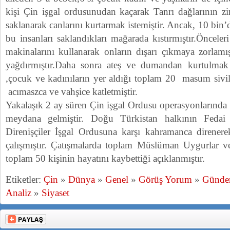
kişi Çin işgal ordusunudan kaçarak Tanrı dağlarının zi
saklanarak canlarını kurtarmak istemiştir. Ancak, 10 bin’
bu insanları saklandıkları mağarada kıstırmıştır.Önceler
makinalarını kullanarak onların dışarı çıkmaya zorlamı
yağdırmıştır.Daha sonra ateş ve dumandan kurtulmak 
,çocuk ve kadınıların yer aldığı toplam 20 masum sivil
acımaszca ve vahşice katletmiştir.
Yakalaşık 2 ay süren Çin işgal Ordusu operasyonlarında 4
meydana gelmiştir. Doğu Türkistan halkının Fedai 
Direnişçiler İşgal Ordusuna karşı kahramanca direner
çalışmıştır. Çatışmalarda toplam Müslüman Uygurlar ve
toplam 50 kişinin hayatını kaybettiği açıklanmıştır.
Etiketler:
Çin
»
Dünya
»
Genel
»
Görüş Yorum
»
Günd
Analiz
»
Siyaset