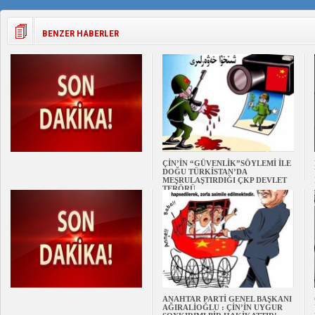
BENZER HABERLER
ÇİN’İN “GÜVENLİK”SÖYLEMİ İLE
DOĞU TÜRKİSTAN’DA
MEŞRULAŞTIRDIĞI ÇKP DEVLET
TERÖRÜ
ANAHTAR PARTİ GENEL BAŞKANI
AĞIRALİOĞLU : ÇİN’İN UYGUR