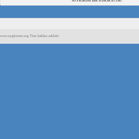
SOYKIRIMI BİR HAKİKATTIR!
www.uyghurnet.org Tüm hakları saklıdır