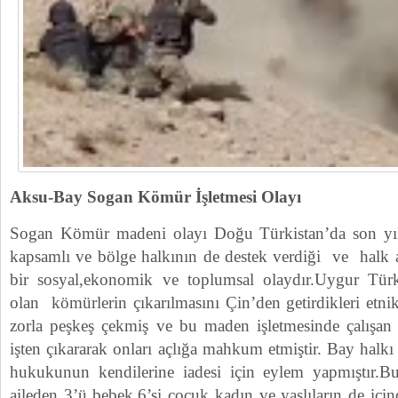
Aksu-Bay Sogan Kömür İşletmesi Olayı
Sogan Kömür madeni olayı Doğu Türkistan’da son yı
kapsamlı ve bölge halkının de destek verdiği ve halk a
bir sosyal,ekonomik ve toplumsal olaydır.Uygur Türkl
olan kömürlerin çıkarılmasını Çin’den getirdikleri etn
zorla peşkeş çekmiş ve bu maden işletmesinde çalışan
işten çıkararak onları açlığa mahkum etmiştir. Bay halkı
hukukunun kendilerine iadesi için eylem yapmıştır.B
aileden 3’ü bebek,6’si çocuk kadın ve yaşlıların de iç