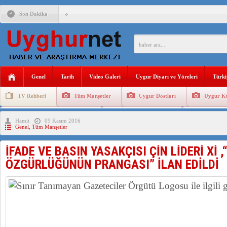
Son Dakika
ANAHTAR PARTİ GENEL BAŞKANI AĞIRALİOĞLU : ÇİN’İN
ÇİN’İN DOĞU TÜRKİSTAN’DAKİ UYGULAMALARI SİSTEM
DİYANET AKADEMİSİ BAŞKANI DOÇ.DR.KAAN : DOĞU TÜR
Genel
Tarih
Video Galeri
Uygur Diyarı ve Yöreleri
Türki
150 YILDIR KAYNAYAN YARAMIZ : ÇİN İŞGALİNDEKİ DO
TV Rehberi
Tüm Manşetler
Uygur Dostları
Uygur Kü
ÇİN’İN UYGUR POLİTİKALARINI ÖVEN DİYANET AKADEM
Uygurlarda Düğün ve Cenaze
Uygur Geleneksel Tip
Uygur Gele
Hamit
09 Kasım 2016
MHP’DEN URUMÇİ KATLİAMI MESAJİ : 05.07.2009 URUM
Genel
,
Tüm Manşetler
İFADE VE BASIN YASAKÇISI ÇİN LİDERİ Xİ ,
ÖZGÜRLÜĞÜNÜN PRANGASI” İLAN EDİLDİ