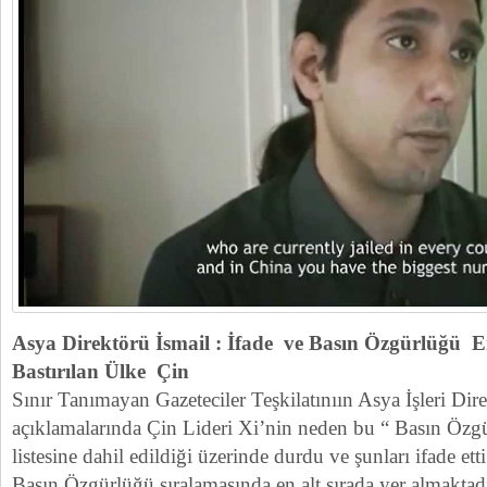
Asya Direktörü İsmail : İfade ve Basın Özgürlüğü E
Bastırılan Ülke Çin
Sınır Tanımayan Gazeteciler Teşkilatınıın Asya İşleri Di
açıklamalarında Çin Lideri Xi’nin neden bu “ Basın Özg
listesine dahil edildiği üzerinde durdu ve şunları ifade et
Basın Özgürlüğü sıralamasında en alt sırada yer almakta