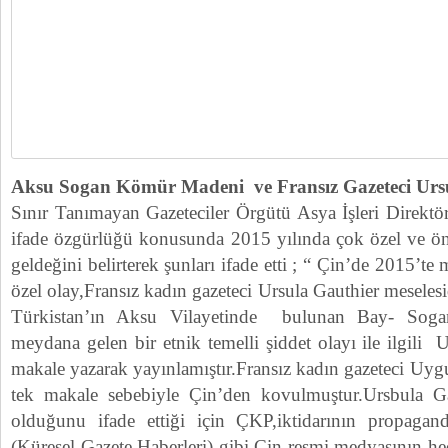
Aksu Sogan Kömür Madeni ve Fransız Gazeteci Urs
Sınır Tanımayan Gazeteciler Örgütü Asya İşleri Direktö
ifade özgürlüğü konusunda 2015 yılında çok özel ve ö
geldeğini belirterek şunları ifade etti ; “ Çin’de 2015’t
özel olay,Fransız kadın gazeteci Ursula Gauthier meseles
Türkistan’ın Aksu Vilayetinde bulunan Bay- Soga
meydana gelen bir etnik temelli şiddet olayı ile ilgili 
makale yazarak yayınlamıştır.Fransız kadın gazeteci Uyg
tek makale sebebiyle Çin’den kovulmuştur.Ursbula Ga
olduğunu ifade ettiği için ÇKP,iktidarının propaga
(Küresel Gazete Haberleri) gibi Çin resmi medyasının hed