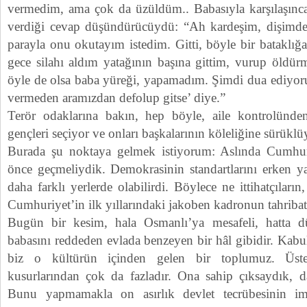
vermedim, ama çok da üzüldüm.. Babasıyla karşılaşınc
verdiği cevap düşündürücüydü: “Ah kardeşim, dişimden
parayla onu okutayım istedim. Gitti, böyle bir bataklığa
gece silahı aldım yatağının başına gittim, vurup öldür
öyle de olsa baba yüreği, yapamadım. Şimdi dua ediyoru
vermeden aramızdan defolup gitse’ diye.”
Terör odaklarına bakın, hep böyle, aile kontrolünden
gençleri seçiyor ve onları başkalarının köleliğine sürüklüy
Burada şu noktaya gelmek istiyorum: Aslında Cumhu
önce geçmeliydik. Demokrasinin standartlarını erken y
daha farklı yerlerde olabilirdi. Böylece ne ittihatçıları
Cumhuriyet’in ilk yıllarındaki jakoben kadronun tahriba
Bugün bir kesim, hala Osmanlı’ya mesafeli, hatta d
babasını reddeden evlada benzeyen bir hâl gibidir. Kabul
biz o kültürün içinden gelen bir toplumuz. Üstel
kusurlarından çok da fazladır. Ona sahip çıksaydık, dah
Bunu yapmamakla on asırlık devlet tecrübesinin im