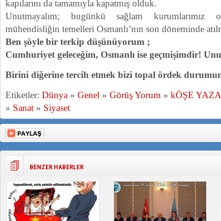
kapılarını da tamamıyla kapatmış olduk.
Unutmayalım; bugünkü sağlam kurumlarımız ol
mühendisliğin temelleri Osmanlı’nın son döneminde atılm
Ben şöyle bir terkip düşünüyorum ;
Cumhuriyet geleceğim, Osmanlı ise geçmişimdir! Un
Birini diğerine tercih etmek bizi topal ördek durumu
Etiketler:
Dünya
»
Genel
»
Görüş Yorum
»
kÖŞE YAZ
»
Sanat
»
Siyaset
BENZER HABERLER