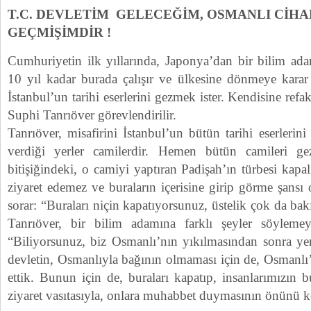
T.C. DEVLETİM GELECEĞİM, OSMANLI CİHA
GEÇMİŞİMDİR !
Cumhuriyetin ilk yıllarında, Japonya’dan bir bilim ada
10 yıl kadar burada çalışır ve ülkesine dönmeye kara
İstanbul’un tarihi eserlerini gezmek ister. Kendisine ref
Suphi Tanrıöver görevlendirilir.
Tanrıöver, misafirini İstanbul’un bütün tarihi eserlerin
verdiği yerler camilerdir. Hemen bütün camileri gez
bitişiğindeki, o camiyi yaptıran Padişah’ın türbesi kapalı
ziyaret edemez ve buraların içerisine girip görme şansı
sorar: “Buraları niçin kapatıyorsunuz, üstelik çok da ba
Tanrıöver, bir bilim adamına farklı şeyler söyleme
“Biliyorsunuz, biz Osmanlı’nın yıkılmasından sonra ye
devletin, Osmanlıyla bağının olmaması için de, Osmanlı’n
ettik. Bunun için de, buraları kapatıp, insanlarımızın b
ziyaret vasıtasıyla, onlara muhabbet duymasının önünü k