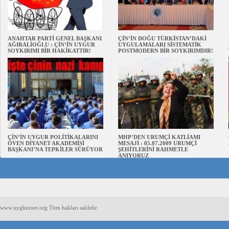
ANAHTAR PARTİ GENEL BAŞKANI
ÇİN’İN DOĞU TÜRKİSTAN’DAKİ
AĞIRALİOĞLU : ÇİN’İN UYGUR
UYGULAMALARI SİSTEMATİK
SOYKIRIMI BİR HAKİKATTIR!
POSTMODERN BİR SOYKIRIMDIR!
ÇİN’İN UYGUR POLİTİKALARINI
MHP’DEN URUMÇİ KATLİAMI
ÖVEN DİYANET AKADEMİSİ
MESAJİ : 05.07.2009 URUMÇİ
BAŞKANI’NA TEPKİLER SÜRÜYOR
ŞEHİTLERİNİ RAHMETLE
ANIYORUZ
www.uyghurnet.org Tüm hakları saklıdır