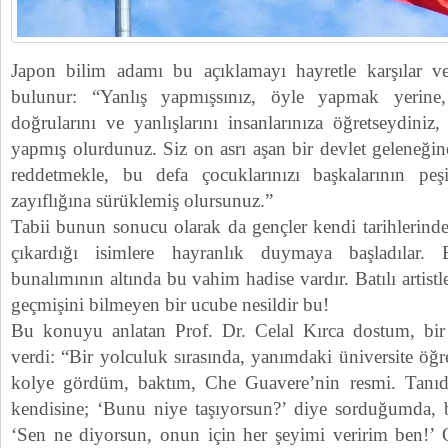
Japon bilim adamı bu açıklamayı hayretle karşılar ve
bulunur: “Yanlış yapmışsınız, öyle yapmak yerine, 
doğrularını ve yanlışlarını insanlarınıza öğretseydiniz,
yapmış olurdunuz. Siz on asrı aşan bir devlet geleneğin
reddetmekle, bu defa çocuklarınızı başkalarının peş
zayıflığına sürüklemiş olursunuz.”
Tabii bunun sonucu olarak da gençler kendi tarihlerinde
çıkardığı isimlere hayranlık duymaya başladılar.
bunalımının altında bu vahim hadise vardır. Batılı artistl
geçmişini bilmeyen bir ucube nesildir bu!
Bu konuyu anlatan Prof. Dr. Celal Kırca dostum, bir
verdi: “Bir yolculuk sırasında, yanımdaki üniversite öğr
kolye gördüm, baktım, Che Guavere’nin resmi. Tanıdığ
kendisine; ‘Bunu niye taşıyorsun?’ diye sorduğumda, ba
‘Sen ne diyorsun, onun için her şeyimi veririm ben!’ O