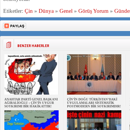
Etiketler:
Çin
»
Dünya
»
Genel
»
Görüş Yorum
»
Günd
BENZER HABERLER
ANAHTAR PARTİ GENEL BAŞKANI
ÇİN’İN DOĞU TÜRKİSTAN’DAKİ
AĞIRALİOĞLU : ÇİN’İN UYGUR
UYGULAMALARI SİSTEMATİK
SOYKIRIMI BİR HAKİKATTIR!
POSTMODERN BİR SOYKIRIMDIR!