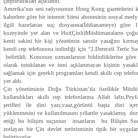
çarptırıldıkları açıklandı.
Amerika’nın sesi radyosunun Hong Kong gazetelerini k
haberlere göre bir internet Sitesi abonesinin sosyal med
ilgili hazırlanan suç dosyasına(İddianameye) göre
kuzeyinde yer alan ve Hui(Çinli)Müslümanaların çoğun
kenti sakini bir kişi yönetimin sansür yasağını kırm
kendi cep telefonuna indirdiği için “2.Dereceli Terör Su
belirtildi. Konunun uzmanlarının bildirdiiklerine göre
olarak tutuklanan ve ismi açklanmayan kişinin yasakla
sağlamak için gerekli programları kendi akıllı cep telef
yer aldı.
Çin yönetiminin Doğu Türkistan’da özellikle Müsl
kullandıkları akıllı cep telefonlarına Allah lafzı,Pe
şerifleri ile dini yazı,vaaz,görüntü başta dini i
yüklenmesini ve kullanılmasını yıllardır yasaklamış du
ettiği bu bilişim suçunun insanların bu Bilişim Suç
zorlayan bir Çin devlet terörizminin tipik bir uygul
belirtiyorlar.