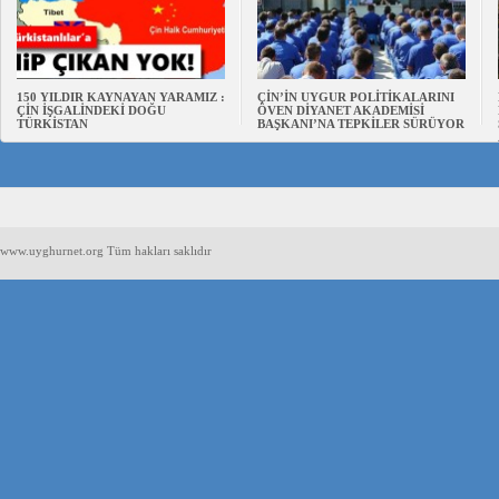
150 YILDIR KAYNAYAN YARAMIZ :
ÇİN’İN UYGUR POLİTİKALARINI
ÇİN İŞGALİNDEKİ DOĞU
ÖVEN DİYANET AKADEMİSİ
TÜRKİSTAN
BAŞKANI’NA TEPKİLER SÜRÜYOR
www.uyghurnet.org Tüm hakları saklıdır