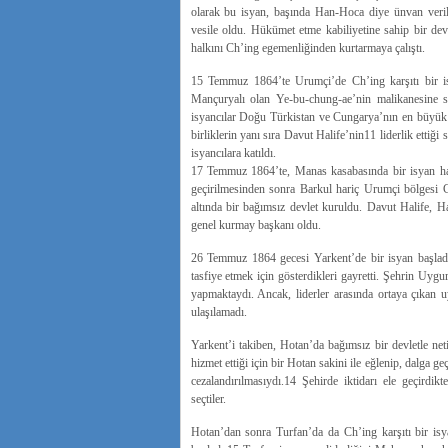
olarak bu isyan, başında Han-Hoca diye ünvan veri
vesile oldu. Hükümet etme kabiliyetine sahip bir de
halkını Ch’ing egemenliğinden kurtarmaya çalıştı.
15 Temmuz 1864’te Urumçi’de Ch’ing karşıtı bir is
Mançuryalı olan Ye-bu-chung-ae’nin malikanesine s
isyancılar Doğu Türkistan ve Cungarya’nın en büyük 
birliklerin yanı sıra Davut Halife’nin11 liderlik etti
isyancılara katıldı.
17 Temmuz 1864’te, Manas kasabasında bir isyan hare
geçirilmesinden sonra Barkul hariç Urumçi bölgesi 
altında bir bağımsız devlet kuruldu. Davut Halife, 
genel kurmay başkanı oldu.
26 Temmuz 1864 gecesi Yarkent’de bir isyan başladı.
tasfiye etmek için gösterdikleri gayretti. Şehrin Uy
yapmaktaydı. Ancak, liderler arasında ortaya çıkan 
ulaşılamadı.
Yarkent’i takiben, Hotan’da bağımsız bir devletle net
hizmet ettiği için bir Hotan sakini ile eğlenip, dalga g
cezalandırılmasıydı.14 Şehirde iktidarı ele geçirdik
seçtiler.
Hotan’dan sonra Turfan’da da Ch’ing karşıtı bir isy