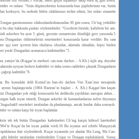
eklerine söz verdiler.3 Ancak, bahsi geçen toplantıyı takip eden üç gün sonra,
 ettiler ve onlara: “Sizin düşünceleriniz konusunda bazı şüphelerimiz var, bizim
an korkuyor, bu nedenle lütfen silahlarınızı teslim ediniz, biz onları emanette
k, Dungan garnizonunun silahsızlandırılmasından 30 gün sonra, Ch’ing yetkililer
rı bu olay hakkında şunları söylemekteler: “Gecelerin birinde, kafirlerin bir am-
Çinli askerlere bu ayın 5. günü, gecenin cumartesine döndüğü gece yarısında 5
ra Dunganları öldürmelerini emretmeleri konusunda karar verdiler. Bu saat
er işçi ister işveren kim olurlarsa olsunlar, alarmda olmalılar, hepsi birden
leri yerde Dunganları acımasızca katletmeliler.”5
. “Ana yamyn’da (Kaşgar’ın merkezi can-tsan dachen – A.Kh.) üçlü atış duyulur
arında uyuyan herkesi katlettiler ve daha sonra caddelere çıkarak Dunganların
ağırıp katlettiler.”6
dılar. Bu konudaki delil Komul’un ban-shi dachen Ven Xian’ının mesajında
6. ayının başlangıcında (1864 Haziran’ın başları – A. Kh.) Kaşgar’dan kaçan
tün Dunganları yok ettiği konusunda bir dedikodu yaydıkları mesajını aldım…
ungan halk isyan etmedi, Dungan askerler de kumandanlarına nefret duymaya
 Chuguchak9 otoriteleri tarafından da planlanmıştı, ancak bunlar daha sonraydı.
iler ve onlara karşı bir isyan başlattılar.
erin tek tek bütün Dunganları katletmeleri Ch’ing karşıtı kitlesel hareketleri
64’te Kuçar’da bir isyan patlak verdi.10 Bu isyanın asıl sebebi Mançuryalı
yaptıklarına dair söylentilerdi. Kuçar isyanında yer alanlar Ma Lung, Ma Can-
ibi liderler tarafından yönlendirilen Uygur ve Dungan topluluklardı. Sonuç