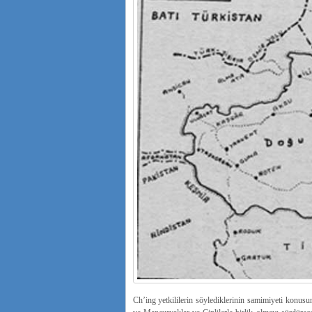
Ch’ing yetkililerin söylediklerinin samimiyeti konu