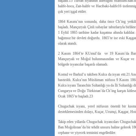
başladı.15 Turfan isyanının liderliğini Mahsum-han-h
halife-hoca, Zait-halife ve Hacibaki-halife16 üstlenmiş
çok yeri işgal ettiler.
1864 Kasımı’nın sonunda, daha önce Ch’ing yetkilil
başladı. Mançuryalı Çinli subaylar taburlarıyla birlikte
1 Eylül 1865 tarihine kadar kuşatma altında kaldılar.
bağımsız bir devleti doğurdu. 1865’te ise eski Kaşgar
olarak atandı.
2 Kasım 1864’te KUmul’da ve 19 Kasım’da Barkul’
Mançuryalı ve Moğol bulunmasından ve Kuçar ve Uru
bölgede isyancılar başarılı olamadı.
Komul ve Barkul’u takiben Kulca da isyan etti.21 Anca
bastırıldı. Kulca’nın Müslüman nüfusu 9 Kasım 1864
Kulca isyanı Taranchin Sultanlığı ya da İli Sultanlığı 
Cungarya ve Doğu Türkistan’da Ch’ing karşıtı kitles
Ocak 1865’te başladı.23
Chuguchak isyanı, yerel nüfusun önemli bir kısmını
desteklemesinden dolayı, Kuçar, Urumçi, Kaşgar, Hota
Takip eden yıllarda Chuguchak isyancıları Chuguchak
Batı Moğolistan’da bir tehdit unsuru haline gelerek 186
cephane ve yiyecek teminini engellediler.