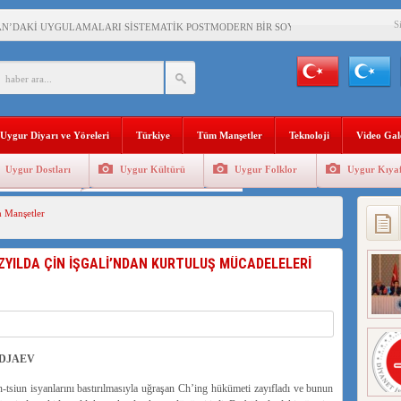
S
AN’DAKİ UYGULAMALARI SİSTEMATİK POSTMODERN BİR SOYKIRIMDIR!
AŞKANI DOÇ.DR.KAAN : DOĞU TÜRKİSTAN BİZİM KIRMIZI ÇİZGİMİZDİR!”
 YARAMIZ : ÇİN İŞGALİNDEKİ DOĞU TÜRKİSTAN
KALARINI ÖVEN DİYANET AKADEMİSİ BAŞKANI’NA TEPKİLER SÜRÜYOR
Uygur Diyarı ve Yöreleri
Türkiye
Tüm Manşetler
Teknoloji
Video Gal
İAMI MESAJİ : 05.07.2009 URUMÇİ ŞEHİTLERİNİ RAHMETLE ANIYORUZ
Uygur Dostları
Uygur Kültürü
Uygur Folklor
Uygur Kıyaf
LÇİSİ JİANG’İN TRABZON ZİYARETİ
Geleneksel Tip
Uygur Geleneksel Sporlar
 Manşetler
İHLER SULTANI MEHMET”DİZİSİNE GARİP SANSÜR VE HADSIZ İHTAR
BAŞKANI : TEMMUZ AYI,DOĞU TÜRKİSTAN İÇİN KATLİAM AYI DEĞİLDİR !
ZYILDA ÇİN İŞGALİ’NDAN KURTULUŞ MÜCADELELERİ
RKİSTAN’DA EN AZ 143 BİN UYGUR ÇOCUĞU AİLELERİNDEN KOPARDI
ODJAEV
-tsiun isyanlarını bastırılmasıyla uğraşan Ch’ing hükümeti zayıfladı ve bunun