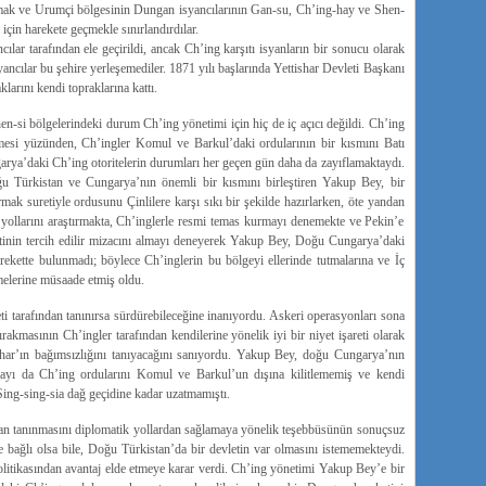
utmak ve Urumçi bölgesinin Dungan isyancılarının Gan-su, Ch’ing-hay ve Shen-
 için harekete geçmekle sınırlandırdılar.
ılar tarafından ele geçirildi, ancak Ch’ing karşıtı isyanların bir sonucu olarak
ancılar bu şehire yerleşemediler. 1871 yılı başlarında Yettishar Devleti Başkanı
arını kendi topraklarına kattı.
n-si bölgelerindeki durum Ch’ing yönetimi için hiç de iç açıcı değildi. Ch’ing
lmesi yüzünden, Ch’ingler Komul ve Barkul’daki ordularının bir kısmını Batı
ya’daki Ch’ing otoritelerin durumları her geçen gün daha da zayıflamaktaydı.
u Türkistan ve Cungarya’nın önemli bir kısmını birleştiren Yakup Bey, bir
rtırmak suretiyle ordusunu Çinlilere karşı sıkı bir şekilde hazırlarken, öte yandan
 yollarını araştırmakta, Ch’inglerle resmi temas kurmayı denemekte ve Pekin’e
nin tercih edilir mizacını almayı deneyerek Yakup Bey, Doğu Cungarya’daki
arekette bulunmadı; böylece Ch’inglerin bu bölgeyi ellerinde tutmalarına ve İç
melerine müsaade etmiş oldu.
i tarafından tanınırsa sürdürebileceğine inanıyordu. Askeri operasyonları sona
akmasının Ch’ingler tarafından kendilerine yönelik iyi bir niyet işareti olarak
har’ın bağımsızlığını tanıyacağını sanıyordu. Yakup Bey, doğu Cungarya’nın
olayı da Ch’ing ordularını Komul ve Barkul’un dışına kilitlememiş ve kendi
Sing-sing-sia dağ geçidine kadar uzatmamıştı.
dan tanınmasını diplomatik yollardan sağlamaya yönelik teşebbüsünün sonuçsuz
e bağlı olsa bile, Doğu Türkistan’da bir devletin var olmasını istememekteydi.
itikasından avantaj elde etmeye karar verdi. Ch’ing yönetimi Yakup Bey’e bir