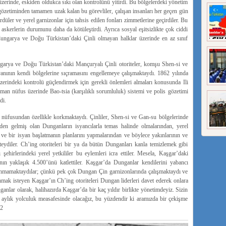
üzerinde, eskiden oldukca sıkı olan kontrolünü yitirdi. Bu bölgelerdeki yönetim
gözetiminden tamamen uzak kalan bu görevliler, çalışan insanları her geçen gün
rdüler ve yerel garnizonlar için tahsis edilen fonları zimmetlerine geçirdiler. Bu
askerlerin durumunu daha da kötüleştirdi. Ayrıca sosyal eşitsizlikte çok ciddi
Cungarya ve Doğu Türkistan’daki Çinli olmayan halklar üzerinde en az sınıf
garya ve Doğu Türkistan’daki Mançuryalı Çinli otoriteler, komşu Shen-si ve
anının kendi bölgelerine sıçramasını engellemeye çalışmaktaydı. 1862 yılında
erindeki kontrolü güçlendirmek için gerekli önlemleri almaları konusunda Ili
an nüfus üzerinde Bao-tsia (karşılıklı sorumluluk) sistemi ve polis gözetimi
di.
üfusundan özellikle korkmaktaydı. Çinliler, Shen-si ve Gan-su bölgelerinde
den gelmiş olan Dunganların isyancılarla temas halinde olmalarından, yerel
e bir isyan başlatmanın planlarını yapmalarından ve böylece yakınlarının ve
teydiler. Ch’ing otoriteleri bir ya da bütün Dunganları kanla temizlemek gibi
ehirlerindeki yerel yetkililer bu eylemleri icra ettiler. Mesela, Kaşgar’daki
ın yaklaşık 4.500’ünü katlettiler. Kaşgar’da Dunganlar kendilerini yabancı
unmamaktaydılar; çünkü pek çok Dungan Çin garnizonlarında çalışmaktaydı ve
k isteyen Kaşgar’ın Ch’ing otoriteleri Dungan liderleri davet ederek onlara
nlar olarak, halihazırda Kaşgar’da bir kaç yıldır birlikte yönetimdeyiz. Sizin
 6 aylık yolculuk measafesinde olacağız, bu yüzdendir ki aramızda bir çekişme
”2