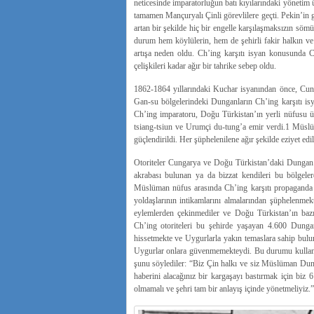
neticesinde imparatorluğun batı kıyılarındaki yönetim 
tamamen Mançuryalı Çinli görevlilere geçti. Pekin’in 
artan bir şekilde hiç bir engelle karşılaşmaksızın sömü
durum hem köylülerin, hem de şehirli fakir halkın ve 
artışa neden oldu. Ch’ing karşıtı isyan konusunda 
çelişkileri kadar ağır bir tahrike sebep oldu.
1862-1864 yıllarındaki Kuchar isyanından önce, Cun
Gan-su bölgelerindeki Dunganların Ch’ing karşıtı isy
Ch’ing imparatoru, Doğu Türkistan’ın yerli nüfusu üz
tsiang-tsiun ve Urumçi du-tung’a emir verdi.1 Müslüm
güçlendirildi. Her şüphelenilene ağır şekilde eziyet edil
Otoriteler Cungarya ve Doğu Türkistan’daki Dungan n
akrabası bulunan ya da bizzat kendileri bu bölgeler
Müslüman nüfus arasında Ch’ing karşıtı propaganda v
yoldaşlarının intikamlarını almalarından şüphelenmek
eylemlerden çekinmediler ve Doğu Türkistan’ın bazı ş
Ch’ing otoriteleri bu şehirde yaşayan 4.600 Dungan
hissetmekte ve Uygurlarla yakın temaslara sahip bul
Uygurlar onlara güvenmemekteydi. Bu durumu kullanma
şunu söylediler: “Biz Çin halkı ve siz Müslüman Dunga
haberini alacağınız bir kargaşayı bastırmak için biz
olmamalı ve şehri tam bir anlayış içinde yönetmeliyiz.