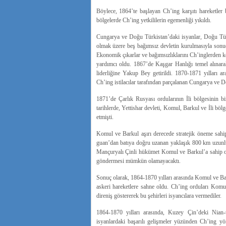
Böylece, 1864’te başlayan Ch’ing karşıtı hareketle
bölgelerde Ch’ing yetkililerin egemenliği yıkıldı.
Cungarya ve Doğu Türkistan’daki isyanlar, Doğu Tü
olmak üzere beş bağımsız devletin kurulmasıyla sonuçl
Ekonomik çıkarlar ve bağımsızlıklarını Ch’inglerden ko
yardımcı oldu. 1867’de Kaşgar Hanlığı temel alınara
liderliğine Yakup Bey getirildi. 1870-1871 yılları a
Ch’ing istilacılar tarafından parçalanan Cungarya ve D
1871’de Çarlık Rusyası ordularının İli bölgesinin bir 
tarihlerde, Yettishar devleti, Komul, Barkul ve İli b
etmişti.
Komul ve Barkul aşırı derecede stratejik öneme sahi
guan’dan batıya doğru uzanan yaklaşık 800 km uzunlu
Mançuryalı Çinli hükümet Komul ve Barkul’a sahip ol
göndermesi mümkün olamayacaktı.
Sonuç olarak, 1864-1870 yılları arasında Komul ve Bar
askeri hareketlere sahne oldu. Ch’ing orduları Komu
direniş göstererek bu şehirleri isyancılara vermediler.
1864-1870 yılları arasında, Kuzey Çin’deki Nian-t
isyanlardaki başarılı gelişmeler yüzünden Ch’ing 