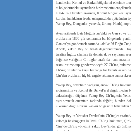
kendilerini, Komul ve Barkul bölgelerini ellerinde t
si bölgelerindeki isyancılarla birleşmelerini engellemek
1864-1871 tarihleri arasında, Komul bir çok kez isyanc
kurulan hanlıkların feodal uzlaşmazlıkları yüzünden isy
Yakup Bey, Dunganları yenerek, Urumçi Hanlığı toprakl
Aynı tarihlerde Batı Moğolistan’daki ve Gan-su ve She
ordularının 1870 yılı sonlarında bu bölgelerde yeni
Gan-su’ya göndermek zorunda kaldılar.26 Doğu Cungar
Ancak, Yakup Bey bu fırsatı değerlendiremedi. Doğ
taraftan İngiliz silahları ile donatarak ve sayılarını a
bağımsız varlığının Ch’ingler tarafından tanınmasının
resmi bir mektup göndermekteydi.27 Ch’ing hükümeti
Ch’ing ordularına karşı herhangi bir kararlı askeri h
Çin’den ordularını hiç bir engele takılmaksızın sevket
Yakup Bey, devletinin varlığını, ancak Ch’ing hükümet
erdirmesinin ve Komul ile Barkul’a el değdirmeden bır
anlaşılacağını düşünen Yakup Bey Ch’inglerin Yettis
aşırı stratejik öneminin farkında değildi; bundan d
ülkesinin doğu sınırını Gan-su bölgesinin batısındaki 
Yakup Bey’in Yettishar Devleti’nin Ch’ingler tarafın
kalacağı başlangıçtan belliydi. Ch’ing hükümeti, Çin’
Yine’de Ch’ing yönetimi Yakup Bey’in dar görüşlü pol