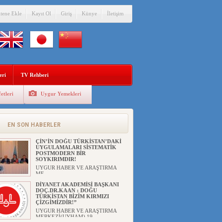
itene Ekle
Kayıt Ol
Giriş
Künye
İletişim
eri
TV Rehberi
etleri
Uygur Yemekleri
ANAHTAR PARTİ GENEL
BAŞKANI AĞIRALİOĞLU : ÇİN’İN
UYGUR SOYKIRIMI BİR
HAKİKATTIR!
EN SON HABERLER
UYGUR HABER VE ARAŞTIRMA
MERKEZİ Anahtar Parti Genel
Başka...
ÇİN’İN DOĞU TÜRKİSTAN’DAKİ
UYGULAMALARI SİSTEMATİK
POSTMODERN BİR
SOYKIRIMDIR!
UYGUR HABER VE ARAŞTIRMA
ME...
DİYANET AKADEMİSİ BAŞKANI
DOÇ.DR.KAAN : DOĞU
TÜRKİSTAN BİZİM KIRMIZI
ÇİZGİMİZDİR!”
UYGUR HABER VE ARAŞTIRMA
MERKEZİ(UYHAM) 19...