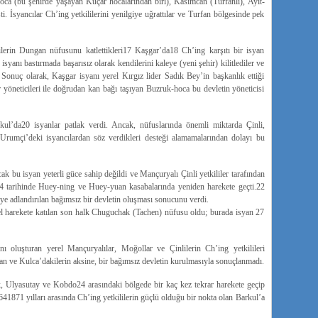
oca (bu şehirde yaşayan Kuçar hocalarından biri), Kasimcan (Turfanlı), Ayit-
ti. İsyancılar Ch’ing yetkililerini yenilgiye uğrattılar ve Turfan bölgesinde pek
erin Dungan nüfusunu katlettikleri17 Kaşgar’da18 Ch’ing karşıtı bir isyan
 isyanı bastırmada başarısız olarak kendilerini kaleye (yeni şehir) kilitlediler ve
 Sonuç olarak, Kaşgar isyanı yerel Kırgız lider Sadık Bey’in başkanlık ettiği
 yöneticileri ile doğrudan kan bağı taşıyan Buzruk-hoca bu devletin yöneticisi
da20 isyanlar patlak verdi. Ancak, nüfuslarında önemli miktarda Çinli,
mçi’deki isyancılardan söz verdikleri desteği alamamalarından dolayı bu
k bu isyan yeterli güce sahip değildi ve Mançuryalı Çinli yetkililer tarafından
 tarihinde Huey-ning ve Huey-yuan kasabalarında yeniden harekete geçti.22
diye adlandırılan bağımsız bir devletin oluşması sonucunu verdi.
el harekete katılan son halk Chuguchak (Tachen) nüfusu oldu; burada isyan 27
 oluşturan yerel Mançuryalılar, Moğollar ve Çinlilerin Ch’ing yetkilileri
n ve Kulca’dakilerin aksine, bir bağımsız devletin kurulmasıyla sonuçlanmadı.
, Ulyasutay ve Kobdo24 arasındaki bölgede bir kaç kez tekrar harekete geçip
4­1871 yılları arasında Ch’ing yetkililerin güçlü olduğu bir nokta olan Barkul’a