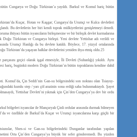
r bütün Cungarya ve Doğu Türkistan’a yayıldı. Barkul ve Komul hariç bütün
rkistan’da Kuçar, Hotan ve Kaşgar; Cungarya’da Urumçi ve Kulca devletleri
andı. Bu devletlerin her biri kendi toprak mülkiyetlerini genişletmeyi denedi.
ruma ihtiyacı bütün isyancıların birleşmesine ve bir birleşik devlet kurmalarına
k Doğu Türkistan ve Cungarya birleşti. Yeni devlete Yettishar adı verildi ve
rasında Urumçi Hanlığı da bu devlete katıldı. Böylece, 17. yüzyıl ortalarında
oğu Türkistan’da yaşayan halklar devletlerini yeniden ihya etmiş oldu.25
parçasını geçici olarak işgal etmesiyle, İli Devleti (Sultanlığı) yıkıldı. Aynı
ölgesi hariç, bugünkü modern Doğu Türkistan’ın bütün topraklarını kendine dahil
pti. Komul’da, Çin Seddi’nin Gan-su bölgesindeki son noktası olan Tsiayuy-
ğundaki kumlu step / yarı çöl arazinin sona erdiği saha bulunmaktaydı. Şayet
masaydı, Yettishar Devleti’ni yıkmak için Çin’den Cungarya’ya dev bir ordu
kul bölgeleri isyancılar ile Mançuryalı Çinli ordular arasında durmak bilmeyen
l’da ve özellikle de Barkul’da Kuçar ve Urumçi isyancılarına karşı güçlü bir
siunslar, Shen-si ve Gan-su bölgelerindeki Dunganlar tarafından yapılan
yönetimi Orta Çin’den Cungarya’ya büyük bir sefer gönderemedi. Bu yüzden