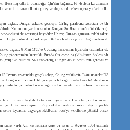
len Hoca Raşiddin’in bulunduğu, Çin’den bağımsız bir devletin kurulmasına
vlet ve ordu kurarak ülkenin güney ve doğusunda askeri operasyonlarla, ülke
yan başladı. Dungan askerler geceleyin Ch’ing garnizonu komutanı ve bir
aldırdı. Komutanın yardımcısı olan Dungan So Huan-chan’ın liderlik ettiği
cephaneliğini ele geçirmeyi başardılar. Urumçi Dungan garnizonundaki askeri
ği sivil Dungan nüfus da şehirde isyan etti. Sabah olunca şehrin Uygur nüfusu da
keti başladı. 6 Mart 1865’te Gucheng kasabasının isyancılar tarafından ele
Ch’ing yönetiminden kurtarıldı. Burada Cin-cheng-go (Müslüman devleti) adı
Han (van) ilan edildi ve So Huan-chang Dungan devlet ordusunun generali ve
12 İsyanın arkasındaki gerçek sebep, Ch’ing yetkililerin “kötü unsurları”13
gur ve Dungan nüfusunun katıldığı isyanın liderliğini molla Hazret-Abdurahman
uyuşmazlıklar yüzünden burada bağımsız bir devletin oluşturulması neticesine
icelenen bir isyan başladı. Hotan’daki isyanın gerçek sebebi, Çinli bir subaya
eçen yedi Hotan vatandaşının Ch’ing yetkililer tarafından insanlık dışı bir şekilde
ten sonra isyancılar başyargıç Habibullah-hoca’yı kendilerine yönetici olarak
an patlak verdi. Çin kaynaklarına göre, bu isyan 17 Ağustos 1864 tarihinde