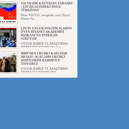
150 YILDIR KAYNAYAN YARAMIZ
: ÇİN İŞGALİNDEKİ DOĞU
TÜRKİSTAN
Mete YAVUZ( yenişafak.com) İkinci
Dünya Sa...
ÇİN’İN UYGUR POLİTİKALARINI
ÖVEN DİYANET AKADEMİSİ
BAŞKANI’NA TEPKİLER
SÜRÜYOR
UYGUR HABER VE ARAŞTIRMA
MERKEZİ(UYHAM) Diyanet
Akademis...
MHP’DEN URUMÇİ KATLİAMI
MESAJİ : 05.07.2009 URUMÇİ
ŞEHİTLERİNİ RAHMETLE
ANIYORUZ
UYGUR HABER VE ARAŞTIRMA
MERKEZİ(UYHAM) Mill...
ÇİN’İN ANKARA BÜYÜKELÇİSİ
JİANG’İN TRABZON ZİYARETİ
Ali ÖZTÜRK( Güneşbakış Gazetesi
yazarı-Trabzon)Geçt...
İŞGALCİ ÇİN’DEN “FETİHLER
SULTANI MEHMET”DİZİSİNE
GARİP SANSÜR VE HADSIZ İHTAR
Av. Oğuzhan ŞAHİN ÇİN'İN
TÜRKİYE'DE SANSÜR ARAYIŞI VE
...
SAADET PARTİSİ İLÇE BAŞKANI :