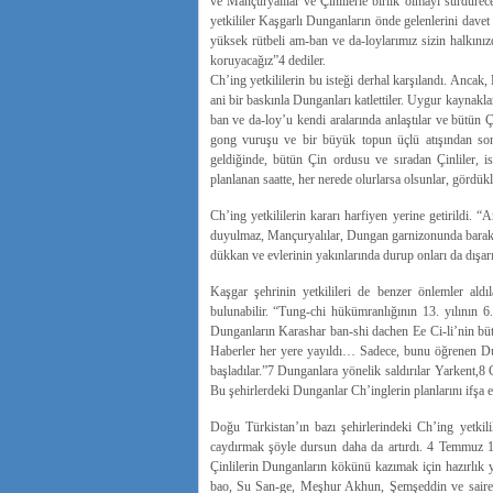
ve Mançuryalılar ve Çinlilerle birlik olmayı sürdürec
yetkililer Kaşgarlı Dunganların önde gelenlerini davet
yüksek rütbeli am-ban ve da-loylarımız sizin halkınızd
koruyacağız”4 dediler.
Ch’ing yetkililerin bu isteği derhal karşılandı. Anca
ani bir baskınla Dunganları katlettiler. Uygur kaynakla
ban ve da-loy’u kendi aralarında anlaştılar ve bütün 
gong vuruşu ve bir büyük topun üçlü atışından son
geldiğinde, bütün Çin ordusu ve sıradan Çinliler, ist
planlanan saatte, her nerede olurlarsa olsunlar, gördük
Ch’ing yetkililerin kararı harfiyen yerine getirildi
duyulmaz, Mançuryalılar, Dungan garnizonunda barakal
dükkan ve evlerinin yakınlarında durup onları da dışarı ç
Kaşgar şehrinin yetkilileri de benzer önlemler al
bulunabilir. “Tung-chi hükümranlığının 13. yılının 
Dunganların Karashar ban-shi dachen Ee Ci-li’nin bü
Haberler her yere yayıldı… Sadece, bunu öğrenen D
başladılar.”7 Dunganlara yönelik saldırılar Yarkent,8
Bu şehirlerdeki Dunganlar Ch’inglerin planlarını ifşa ett
Doğu Türkistan’ın bazı şehirlerindeki Ch’ing yetkilil
caydırmak şöyle dursun daha da artırdı. 4 Temmuz 19
Çinlilerin Dunganların kökünü kazımak için hazırlık 
bao, Su San-ge, Meşhur Akhun, Şemşeddin ve saire g