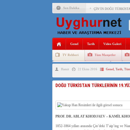
Son Dakika
ÇİN’İN DOĞU TÜRKİST
DİYANET AKADEMİSİ B
150 YILDIR KAYNAYAN
ÇİN’İN UYGUR POLİTİ
Genel
Tarih
Video Galeri
MHP’DEN URUMÇİ KATL
TV Rehberi
Tüm Manşetler
ÇİN’İN ANKARA BÜYÜKE
Uygurlarda Düğün ve Cenaze
Uygur 
Hamit
22 Ekim 2016
Genel
,
Tarih
,
Tüm
İŞGALCİ ÇİN’DEN “FET
SAADET PARTİSİ İLÇE 
DOĞU TÜRKİSTAN TÜRKLERİNİN 19.YÜ
İŞGALCİ ÇİN,DOĞU TÜ
PROF. DR. ABLAT KHODJAEV – KAMİL KH
1852-1864 yılları arasında Çin’deki T’aip’ing ve Nian