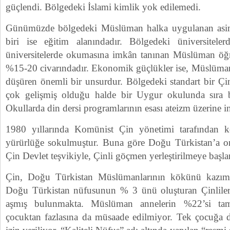
güçlendi. Bölgedeki İslami kimlik yok edilemedi.
Günümüzde bölgedeki Müslüman halka uygulanan asim
biri ise eğitim alanındadır. Bölgedeki üniversitele
üniversitelerde okumasına imkân tanınan Müslüman öğre
%15-20 civarındadır. Ekonomik güçlükler ise, Müslüman 
düşüren önemli bir unsurdur. Bölgedeki standart bir Çi
çok gelişmiş olduğu halde bir Uygur okulunda sıra 
Okullarda din dersi programlarının esası ateizm üzerine in
1980 yıllarında Komünist Çin yönetimi tarafından k
yürürlüğe sokulmuştur. Buna göre Doğu Türkistan’a o
Çin Devlet teşvikiyle, Çinli göçmen yerleştirilmeye başla
Çin, Doğu Türkistan Müslümanlarının kökünü kazıma
Doğu Türkistan nüfusunun % 3 ünü oluşturan Çinlile
aşmış bulunmakta. Müslüman annelerin %22’si tamam
çocuktan fazlasına da müsaade edilmiyor. Tek çocuğa d