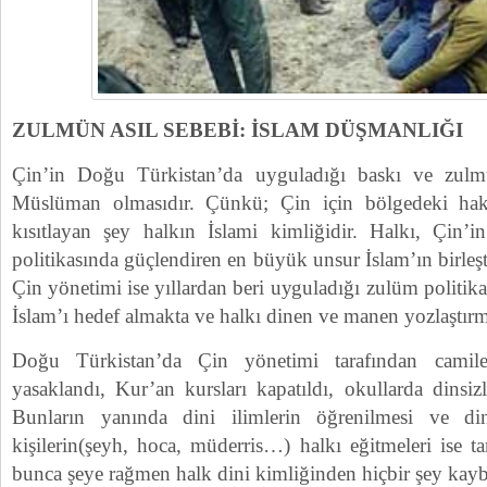
ZULMÜN ASIL SEBEBİ: İSLAM DÜŞMANLIĞI
Çin’in Doğu Türkistan’da uyguladığı baskı ve zulm
Müslüman olmasıdır. Çünkü; Çin için bölgedeki hak
kısıtlayan şey halkın İslami kimliğidir. Halkı, Çin’
politikasında güçlendiren en büyük unsur İslam’ın birleş
Çin yönetimi ise yıllardan beri uyguladığı zulüm politika
İslam’ı hedef almakta ve halkı dinen ve manen yozlaştırm
Doğu Türkistan’da Çin yönetimi tarafından camiler
yasaklandı, Kur’an kursları kapatıldı, okullarda dinsiz
Bunların yanında dini ilimlerin öğrenilmesi ve di
kişilerin(şeyh, hoca, müderris…) halkı eğitmeleri ise
bunca şeye rağmen halk dini kimliğinden hiçbir şey kay