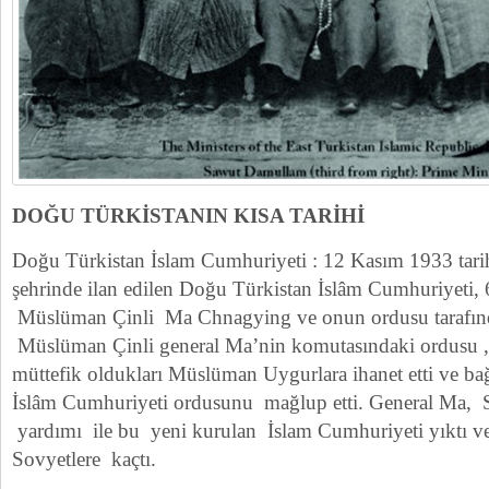
DOĞU TÜRKİSTANIN KISA TARİHİ
Doğu Türkistan İslam Cumhuriyeti : 12 Kasım 1933 tarih
şehrinde ilan edilen Doğu Türkistan İslâm Cumhuriyeti, 
Müslüman Çinli Ma Chnagying ve onun ordusu tarafınd
Müslüman Çinli general Ma’nin komutasındaki ordusu ,da
müttefik oldukları Müslüman Uygurlara ihanet etti ve b
İslâm Cumhuriyeti ordusunu mağlup etti. General Ma, S
yardımı ile bu yeni kurulan İslam Cumhuriyeti yıktı ve
Sovyetlere kaçtı.