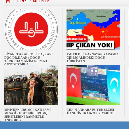
BENZER HABERLER
DİYANET AKADEMİSİ BAŞKANI
150 YILDIR KAYNAYAN YARAMIZ :
DOÇ.DR.KAAN : DOĞU
ÇİN İŞGALİNDEKİ DOĞU
TÜRKİSTAN BİZİM KIRMIZI
TÜRKİSTAN
ÇİZGİMİZDİR!”
MHP’DEN URUMÇİ KATLİAMI
ÇİN’İN ANKARA BÜYÜKELÇİSİ
MESAJİ : 05.07.2009 URUMÇİ
JİANG’İN TRABZON ZİYARETİ
ŞEHİTLERİNİ RAHMETLE
ANIYORUZ