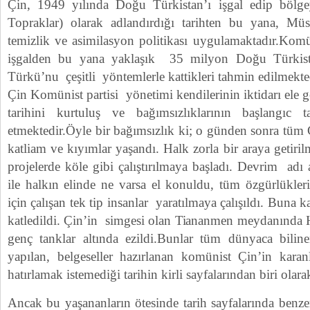
Çin, 1949 yılında Doğu Türkistan’ı işgal edip bölge
Topraklar) olarak adlandırdığı tarihten bu yana, Müs
temizlik ve asimilasyon politikası uygulamaktadır.Komü
işgalden bu yana yaklaşık 35 milyon Doğu Türki
Türkü’nu çeşitli yöntemlerle kattikleri tahmin edilmekte
Çin Komünist partisi yönetimi kendilerinin iktidarı ele 
tarihini kurtuluş ve bağımsızlıklarının başlangıc
etmektedir.Öyle bir bağımsızlık ki; o günden sonra tüm
katliam ve kıyımlar yaşandı. Halk zorla bir araya getiri
projelerde köle gibi çalıştırılmaya başladı. Devrim adı 
ile halkın elinde ne varsa el konuldu, tüm özgürlükleri 
için çalışan tek tip insanlar yaratılmaya çalışıldı. Buna k
katledildi. Çin’in simgesi olan Tiananmen meydanında 
genç tanklar altında ezildi.Bunlar tüm dünyaca biline
yapılan, belgeseller hazırlanan komünist Çin’in karanl
hatırlamak istemediği tarihin kirli sayfalarından biri olara
Ancak bu yaşananların ötesinde tarih sayfalarında benz