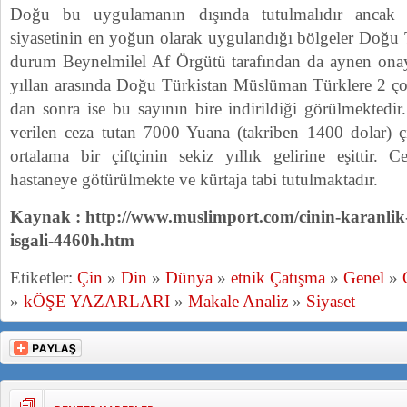
Doğu bu uygulamanın dışında tutulmalıdır ancak
siyasetinin en yoğun olarak uygulandığı bölgeler Doğu Tü
durum Beynelmilel Af Örgütü tarafından da aynen ona
yıllan arasında Doğu Türkistan Müslüman Türklere 2 çoc
dan sonra ise bu sayının bire indirildiği görülmektedir.
verilen ceza tutan 7000 Yuana (takriben 1400 dolar) çı
ortalama bir çiftçinin sekiz yıllık gelirine eşittir. 
hastaneye götürülmekte ve kürtaja tabi tutulmaktadır.
Kaynak : http://www.muslimport.com/cinin-karanlik-
isgali-4460h.htm
Etiketler:
Çin
»
Din
»
Dünya
»
etnik Çatışma
»
Genel
»
»
kÖŞE YAZARLARI
»
Makale Analiz
»
Siyaset