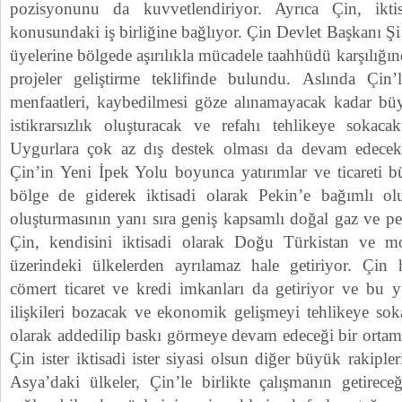
pozisyonunu da kuvvetlendiriyor. Ayrıca Çin, iktis
konusundaki iş birliğine bağlıyor. Çin Devlet Başkanı Ş
üyelerine bölgede aşırılıkla mücadele taahhüdü karşılığın
projeler geliştirme teklifinde bulundu. Aslında Çin
menfaatleri, kaybedilmesi göze alınamayacak kadar büyü
istikrarsızlık oluşturacak ve refahı tehlikeye sokacak
Uygurlara çok az dış destek olması da devam edece
Çin’in Yeni İpek Yolu boyunca yatırımlar ve ticareti
bölge de giderek iktisadi olarak Pekin’e bağımlı olu
oluşturmasının yanı sıra geniş kapsamlı doğal gaz ve pet
Çin, kendisini iktisadi olarak Doğu Türkistan ve 
üzerindeki ülkelerden ayrılamaz hale getiriyor. Çi
cömert ticaret ve kredi imkanları da getiriyor ve bu 
ilişkileri bozacak ve ekonomik gelişmeyi tehlikeye soka
olarak addedilip baskı görmeye devam edeceği bir ortam
Çin ister iktisadi ister siyasi olsun diğer büyük rakipleri
Asya’daki ülkeler, Çin’le birlikte çalışmanın getirece