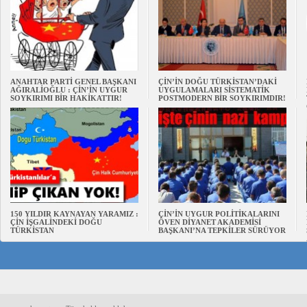
ANAHTAR PARTİ GENEL BAŞKANI
ÇİN’İN DOĞU TÜRKİSTAN’DAKİ
AĞIRALİOĞLU : ÇİN’İN UYGUR
UYGULAMALARI SİSTEMATİK
SOYKIRIMI BİR HAKİKATTIR!
POSTMODERN BİR SOYKIRIMDIR!
150 YILDIR KAYNAYAN YARAMIZ :
ÇİN’İN UYGUR POLİTİKALARINI
ÇİN İŞGALİNDEKİ DOĞU
ÖVEN DİYANET AKADEMİSİ
TÜRKİSTAN
BAŞKANI’NA TEPKİLER SÜRÜYOR