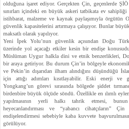
olduğuna işaret ediyor. Gerçekten Çin, geçenlerde ŞİÖ 
sınırları içindeki en büyük askeri tatbikata ev sahipliğ
istihbarat, malzeme ve kaynak paylaşımıyla örgütün O
güvenlik kapasitelerini artırmaya çalışıyor. Bunlar büyü
maksatlı olarak yapılıyor.
Yeni İpek Yolu’nun güvenlik açısından Doğu Türki
üzerinde yol açacağı etkiler kesin bir endişe konusudu
Müslüman Uygur halkla dini ve etnik benzerlikleri, D
bir araya getiriyor. Bu durum Çin’in bölgeyle ekonomik il
ve Pekin’in dışarıdan ilham alındığını düşündüğü İsl
için attığı adımları kısıtlayabilir. Eski enerji ve 
Yongkang’un görevi sırasında bölgede şiddet tırman
birdenbire büyük ölçüde söndü. Özellikle en ılımlı eylem
yapılmasının yerli halkı tahrik etmesi, bunun
heyecanlandırması ve “yabancı cihatçıların” Çi
endişelendirmesi sebebiyle kaba kuvvete başvurulması
görülüyor.