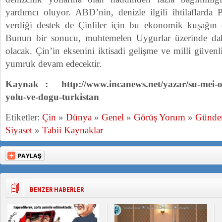
yardımcı oluyor. ABD’nin, denizle ilgili ihtilaflarda Pa
verdiği destek de Çinliler için bu ekonomik kuşağın 
Bunun bir sonucu, muhtemelen Uygurlar üzerinde dah
olacak. Çin’in eksenini iktisadi gelişme ve milli güvenl
yumruk devam edecektir.
Kaynak : http://www.incanews.net/yazar/su-mei-ooi
yolu-ve-dogu-turkistan
Etiketler:
Çin
»
Dünya
»
Genel
»
Görüş Yorum
»
Günd
Siyaset
»
Tabii Kaynaklar
BENZER HABERLER