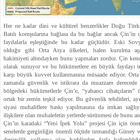
Her ne kadar dini ve kültürel benzerlikler Doğu Türk
Batılı komşularına bağlasa da bu bağlar ancak Çin’in 
faydalarla eşleştiğinde bu kadar güçlüdür. Eski Sovye
olduğu gibi Orta Asya ülkeleri, halen kurulma a
hakimiyeti altındayken bunu yapmaları zordur. Çin kendi
olarak sunuyor ve bu hükümetlere en büyük faydayı te
karşı büyük kuvvet kullanmasına müsaade ediyor. Orta 
zamanda güvenlik ve istikrara da muazzam derecede 
bölgedeki hükümetlerle Çin’e, “yabancı cihatçıların” ü
ortak bir zemin teşkil ediyor. Bu güvenlik tehditleri, 
siyasi muhaliflere baskı yapılmasına da imkan sağlıy
ilişkilere olan muhalefetin yerlerde sürünmesi de bunu an
Çin’in karadaki “Yeni İpek Yolu” projesi Çin için öne
senelerde gerginliğin önemli ölçüde tırmandığı Güney 
denizcilik yollarına olan haddinden fazla bağımlılığ