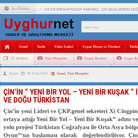
Son Dakika
150 YILDIR KAYNAYAN YARAMIZ : ÇİN İŞGALİNDEKİ DO
ÇİN’İN UYGUR POLİTİKALARINI ÖVEN DİYANET AKADEM
MHP’DEN URUMÇİ KATLİAMI MESAJİ : 05.07.2009 URUM
ÇİN’İN ANKARA BÜYÜKELÇİSİ JİANG’İN TRABZON ZİYAR
Genel
Tarih
Video Galeri
Uygur Diyarı ve Yöreleri
Türki
İŞGALCİ ÇİN’DEN “FETİHLER SULTANI MEHMET”DİZİSİN
TV Rehberi
Tüm Manşetler
Uygur Dostları
Uygur Kü
SAADET PARTİSİ İLÇE BAŞKANI : TEMMUZ AYI,DOĞU TÜR
Uygurlarda Düğün ve Cenaze
Uygur Geleneksel Tip
Uygur Gele
Hamit
06 Ekim 2016
Genel
,
Tüm Manşetler
İŞGALCİ ÇİN,DOĞU TÜRKİSTAN’DA EN AZ 143 BİN UYGU
ÇİN’İN ” YENİ BİR YOL – YENİ BİR KUŞAK ”
VE DOĞU TÜRKİSTAN
Çin’in yeni Lideri ve ÇKP.genel sekreteri Xi Cingping
ortaya attığı Yeni Bir Yol – Yeni Bir Kuşak” adını ver
yolu projesi Türkistan Coğrafyası ile Orta Asya bölg
Oyun”‘un başlaması olarak değerlendiriliyor. Çin