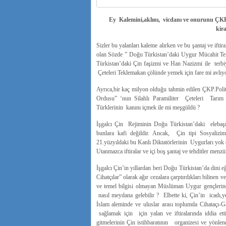
Ey Kalemini,aklını, vicdanı ve onurunu ÇKP
kir
Sizler bu yalanları kaleme alırken ve bu şantaj ve ift
olan Sözde ” Doğu Türkistan’daki Uygur Mücahit Terör
Türkistan’daki Çin faşizmi ve Han Nazizmi ile terbiy
Çeteleri Teklemakan çölünde yemek için fare mi avlı
Ayrıca,bir kaç milyon olduğu tahmin edilen ÇKP.Polit
Ordusu” ‘nun Silahlı Paramiliter Çeteleri Tarım
Türklerinin kanını içmek ile mi meşgüldü ?
İşgalcı Çin Rejiminin Doğu Türkistan’daki elebaşıl
bunlara kafi değildir. Ancak, Çin tipi Sosyalizim’
21.yüzyıldaki bu Kanlı Diktatörlerinin Uygurları yok 
Utanmazca iftiralar ve içi boş şantaj ve tehditler me
İşgalcı Çin’in yıllardan beri Doğu Türkistan’da dini eği
Cihatçılar” olarak ağır cezalara çarptırdıkları bilinen
ve temel bilgisi olmayan Müslüman Uygur gençlerinde
nasıl meydana gelebilir ? Elbette ki, Çin’in icadı,y
İslam aleminde ve uluslar arası toplumda Cihataçı-G
sağlamak için için yalan ve iftiralarında iddia ett
gitmelerinin Çin istihbaratının organizesi ve yönle