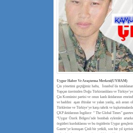
Uygur Haber Ve Araştırma Merkezi(UYHAM)
Çin yönetimi geçtiğimiz hafta, İstanbul’da tutukla
Yapçan üzeriniden Doğu Türkistanlılara ve Türkiye’ye ka
Çin Komünist partisi ve onun kanlı iktidarının emrind
ve haddini aşan iftiralar ve yalan yanlış, aslı asta
Türklerine ve Türkiye’ye karşı tahrik ve kışkırtmalard
ÇKP.iktidarının İngilizce “ The Global Times” gazetesi
“Uygur Özerk Bölgesi’nde bombalı eylemler artarke
örgütleri kurduklarını ve bu örgütlerin Uygur gençlerini
Gazete’ye konuşan Çinli bir yetkili, son bir yıl içer