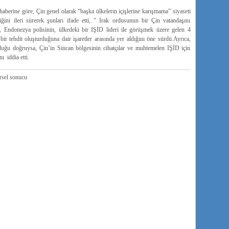
berine göre, Çin genel olarak “başka ülkelerin içişlerine karışmama” siyaseti
ini ileri sürerek şunları ifade etti, ” Irak ordusunun bir Çin vatandaşını
 Endonezya polisinin, ülkedeki bir IŞİD lideri ile görüşmek üzere gelen 4
bir tehdit oluşturduğuna dair işaretler arasında yer aldığını öne sürdü.Ayrıca,
duğu doğruysa, Çin’in Sincan bölgesinin cihatçılar ve muhtemelen IŞİD için
 iddia etti.