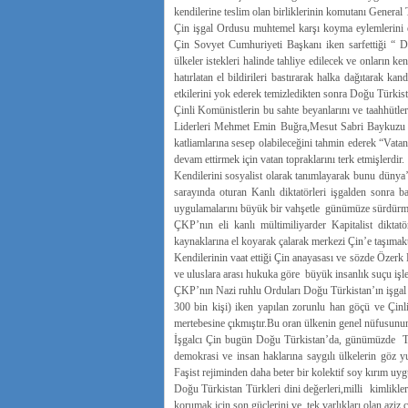
kendilerine teslim olan birliklerinin komutanı General 
Çin işgal Ordusu muhtemel karşı koyma eylemlerini
Çin Sovyet Cumhuriyeti Başkanı iken sarfettiği “ Do
ülkeler istekleri halinde tahliye edilecek ve onların k
hatırlatan el bildirileri bastırarak halka dağıtarak 
etkilerini yok ederek temizledikten sonra Doğu Türkistan
Çinli Komünistlerin bu sahte beyanlarını ve taahhütle
Liderleri Mehmet Emin Buğra,Mesut Sabri Baykuzu 
katliamlarına sesep olabileceğini tahmin ederek “Vata
devam ettirmek için vatan topraklarını terk etmişlerdir.
Kendilerini sosyalist olarak tanımlayarak bunu düny
sarayında oturan Kanlı diktatörleri işgalden sonra 
uygulamalarını büyük bir vahşetle günümüze sürdürme
ÇKP’nın eli kanlı mültimiliyarder Kapitalist diktat
kaynaklarına el koyarak çalarak merkezi Çin’e taşımakt
Kendilerinin vaat ettiği Çin anayasası ve sözde Özerk
ve uluslara arası hukuka göre büyük insanlık suçu işl
ÇKP’nın Nazi ruhlu Orduları Doğu Türkistan’ın işgal 
300 bin kişi) iken yapılan zorunlu han göçü ve Çin
mertebesine çıkmıştır.Bu oran ülkenin genel nüfusunun
İşgalcı Çin bugün Doğu Türkistan’da, günümüzde Tür
demokrasi ve insan haklarına saygılı ülkelerin göz y
Faşist rejiminden daha beter bir kolektif soy kırım uyg
Doğu Türkistan Türkleri dini değerleri,milli kimlikleri
korumak için son güçlerini ve tek varlıkları olan aziz 