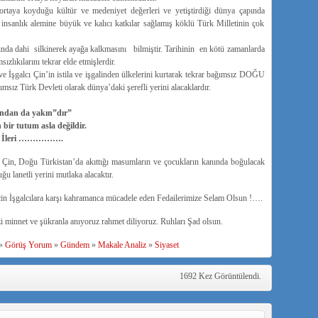
e ortaya koyduğu kültür ve medeniyet değerleri ve yetiştirdiği dünya çapında
 insanlık alemine büyük ve kalıcı katkılar sağlamış köklü Türk Milletinin çok
ında dahi silkinerek ayağa kalkmasını bilmiştir. Tarihinin en kötü zamanlarda
ızlıkılarını tekrar elde etmişlerdir.
e İşgalcı Çin’in istila ve işgalinden ülkelerini kurtarak tekrar bağımsız DOĞU
rk Devleti olarak dünya’daki şerefli yerini alacaklardır.
ından da yakın”dır”
bir tutum asla değildir.
kte İleri …………….
st Çin, Doğu Türkistan’da akıttığı masumların ve çocukların kanında boğulacak
u lanetli yerini mutlaka alacaktır.
in İşgalcılara karşı kahramanca mücadele eden Fedailerimize Selam Olsun !….
 minnet ve şükranla anıyoruz rahmet diliyoruz. Ruhları Şad olsun.
»
Görüş Yorum
»
Gündem
»
Makale Analiz
»
Siyaset
1692 Kez Görüntülendi.