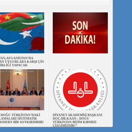
TAN,AFGANİSTAN’DA
AN UYGURLARA KARŞI ÇİN
BİRLİĞİ YAPACAK
N DOĞU TÜRKİSTAN’DAKİ
DİYANET AKADEMİSİ BAŞKANI
AMALARI SİSTEMATİK
DOÇ.DR.KAAN : DOĞU
ODERN BİR SOYKIRIMDIR!
TÜRKİSTAN BİZİM KIRMIZI
ÇİZGİMİZDİR!”