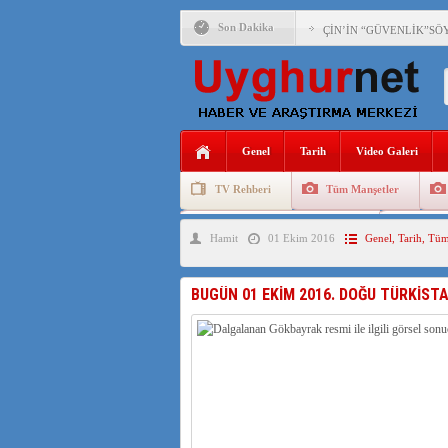
Son Dakika
ÇİN’İN “GÜVENLİK”SÖ
PAKİSTAN,AFGANİSTAN
ANAHTAR PARTİ GENEL 
Genel
Tarih
Video Galeri
ÇİN’İN DOĞU TÜRKİST
TV Rehberi
Tüm Manşetler
DİYANET AKADEMİSİ B
Uygurlarda Düğün ve Cenaze
Uygur 
Hamit
01 Ekim 2016
Genel
,
Tarih
,
Tüm
150 YILDIR KAYNAYAN
ÇİN’İN UYGUR POLİTİ
BUGÜN 01 EKİM 2016. DOĞU TÜRKİST
MHP’DEN URUMÇİ KATL
ÇİN’İN ANKARA BÜYÜKE