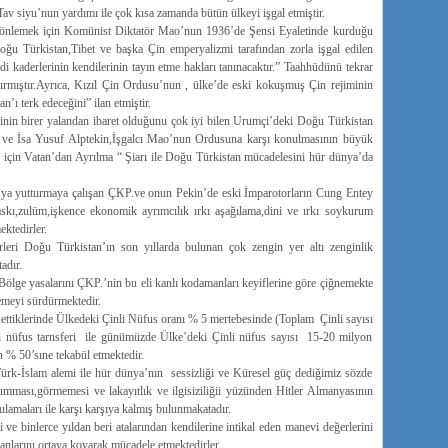
Tav siyu’nun yardımı ile çok kısa zamanda bütün ülkeyi işgal etmiştir.
 önlemek için Komünist Diktatör Mao’nun 1936’de Şensi Eyaletinde kurduğu
ğu Türkistan,Tibet ve başka Çin emperyalizmi tarafından zorla işgal edilen
endi kaderlerinin kendilerinin tayın etme hakları tanınacaktır.” Taahhüdünü tekrar
kandırmıştır.Ayrıca, Kızıl Çin Ordusu’nun , ülke’de eski kokuşmuş Çin rejiminin
’ı terk edeceğini” ilan etmiştir.
rinin birer yalandan ibaret olduğunu çok iyi bilen Urumçi’deki Doğu Türkistan
ve İsa Yusuf Alptekin,İşgalcı Mao’nun Ordusuna karşı konulmasının büyük
n için Vatan’dan Ayrılma “ Şiarı ile Doğu Türkistan mücadelesini hür dünya’da
a’ya yutturmaya çalışan ÇKP.ve onun Pekin’de eski İmparotorların Cung Entey
baskı,zulüm,işkence ekonomik ayrımcılık ırkı aşağılama,dini ve ırkı soykurum
ktedirler.
örleri Doğu Türkistan’ın son yıllarda bulunan çok zengin yer altı zenginlik
adır.
 Bölge yasalarını ÇKP.’nin bu eli kanlı kodamanları keyiflerine göre çiğnemekte
emeyi sürdürmektedir.
ettiklerinde Ülkedeki Çinli Nüfus oranı % 5 mertebesinde (Toplam Çinli sayısı
li nüfus tarnsferi ile günümüzde Ülke’deki Çinli nüfus sayısı 15-20 milyon
 % 50’sıne tekabül etmektedir.
k-İslam alemi ile hür dünya’nın sessizliği ve Küresel güç dediğimiz sözde
umması,görmemesi ve lakayıtlık ve ilgisiziliğii yüzünden Hitler Almanyasının
ulamaları ile karşı karşıya kalmış bulunmakatadır.
 ve binlerce yıldan beri atalarından kendilerine intikal eden manevi değerlerini
canlarını ortaya koyarak mücadele etmektedirler.