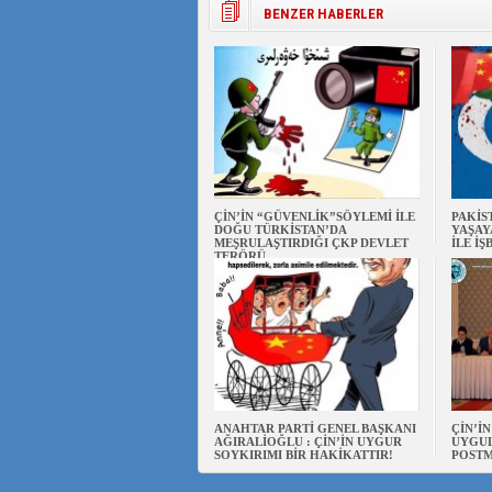
BENZER HABERLER
ÇİN’İN “GÜVENLİK”SÖYLEMİ İLE
PAKİS
DOĞU TÜRKİSTAN’DA
YAŞAY
MEŞRULAŞTIRDIĞI ÇKP DEVLET
İLE İŞ
TERÖRÜ
ANAHTAR PARTİ GENEL BAŞKANI
ÇİN’İ
AĞIRALİOĞLU : ÇİN’İN UYGUR
UYGUL
SOYKIRIMI BİR HAKİKATTIR!
POSTM