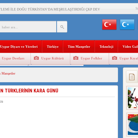
S
YLEMİ İLE DOĞU TÜRKİSTAN’DA MEŞRULAŞTIRDIĞI ÇKP DEVLET TERÖRÜ
’DA YAŞAYAN UYGURLARA KARŞI ÇİN İLE İŞBİRLİĞİ YAPACAK
BAŞKANI AĞIRALİOĞLU : ÇİN’İN UYGUR SOYKIRIMI BİR HAKİKATTIR!
Uygur Diyarı ve Yöreleri
Türkiye
Tüm Manşetler
Teknoloji
Video Gal
AN’DAKİ UYGULAMALARI SİSTEMATİK POSTMODERN BİR SOYKIRIMDIR!
Uygur Dostları
Uygur Kültürü
Uygur Folklor
Uygur Kıyaf
AŞKANI DOÇ.DR.KAAN : DOĞU TÜRKİSTAN BİZİM KIRMIZI ÇİZGİMİZDİR!”
Geleneksel Tip
Uygur Geleneksel Sporlar
 Manşetler
 YARAMIZ : ÇİN İŞGALİNDEKİ DOĞU TÜRKİSTAN
KALARINI ÖVEN DİYANET AKADEMİSİ BAŞKANI’NA TEPKİLER SÜRÜYOR
AN TÜRKLERİNİN KARA GÜNÜ
İAMI MESAJİ : 05.07.2009 URUMÇİ ŞEHİTLERİNİ RAHMETLE ANIYORUZ
LÇİSİ JİANG’İN TRABZON ZİYARETİ