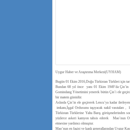
Uygur Haber ve Araştırıma Merkezi(UYHAM)
Bugün 01 Ekim 2016,Doğu Türkistan Türkleri için tarih
Bundan 68 yıl önce yanı 01 Ekim 1949’da Çin’in 
Gomindang Yönetimini yenerek bütün Çin’i ele geçirdi
bir matem günüdür.
Aslında Çin’in ele geçirerek Lencu’ya kadar ilerleye
imkanı,İşgal Ordusunu taşıyacak nakil vasıtaları , 
Türkistan Türklerine Yalta Barış görüşmelerinden so
yüzlerce askeri kamyon tahsis ederek Mao’nun Ord
etmesine yardımcı olmuştur.
Mao’nun en faşist ve kanlı generallarından Uygur K