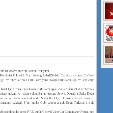
in en kara ve en zifiri karanlık bir günü.
Komünist Diktatörü Mao Zedong Liderliğindeki Çin Kızıl Ordusu Çin’deki
ği ve ebedi ve ezeli Türk-İslam yurdu Doğu Türkistan’ı işgal ve istila ettiği
n Kızıl Çin Ordusu’nun Doğu Türkistan’ı işgal için ileri harekat düzenleyecek
lojistik imkanı ve takatı yoktur.Bunun üzerine Sovyet Diktatörü Stalin Doğu
nra bir kez daha ihanet edecektir. Stalin Kızıl Çin Ordusuna 50 adet uçak ve
usunun yaklaşık 3 bin km.lık Gobi çölünü aşarak Doğu Türkistan’ı istila
asabı olarak tarihe geçen NAZİ ruhlu General Vang Cin Gomindang Ordusu’nun