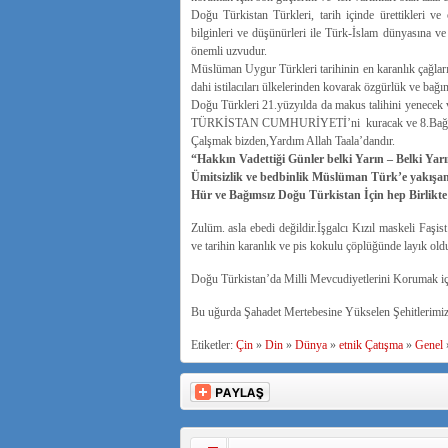
Doğu Türkistan Türkleri, tarih içinde ürettikleri v
bilginleri ve düşünürleri ile Türk-İslam dünyasına ve
önemli uzvudur.
Müslüman Uygur Türkleri tarihinin en karanlık çağlar
dahi istilacıları ülkelerinden kovarak özgürlük ve bağıms
Doğu Türkleri 21.yüzyılda da makus talihini yenecek v
TÜRKİSTAN CUMHURİYETİ’ni kuracak ve 8.Bağımsız Tü
Çalşmak bizden,Yardım Allah Taala’dandır.
“Hakkın Vadettiği Günler belki Yarın – Belki Yar
Ümitsizlik ve bedbinlik Müslüman Türk’e yakışan 
Hür ve Bağımsız Doğu Türkistan İçin hep Birli
Zulüm. asla ebedi değildir.İşgalcı Kızıl maskeli Faşi
ve tarihin karanlık ve pis kokulu çöplüğünde layık olduğ
Doğu Türkistan’da Milli Mevcudiyetlerini Korumak iç
Bu uğurda Şahadet Mertebesine Yükselen Şehitlerimizi
Etiketler:
Çin
»
Din
»
Dünya
»
etnik Çatışma
»
Genel