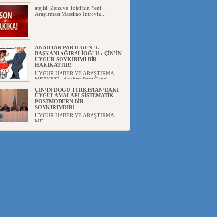
atejisi: Zenz ve Tohti'nin Yeni
Araştırması Massimo Introvig...
ANAHTAR PARTİ GENEL
BAŞKANI AĞIRALİOĞLU : ÇİN’İN
UYGUR SOYKIRIMI BİR
HAKİKATTIR!
UYGUR HABER VE ARAŞTIRMA
MERKEZİ Anahtar Parti Genel
Başka...
ÇİN’İN DOĞU TÜRKİSTAN’DAKİ
UYGULAMALARI SİSTEMATİK
POSTMODERN BİR
SOYKIRIMDIR!
UYGUR HABER VE ARAŞTIRMA
ME...
DİYANET AKADEMİSİ BAŞKANI
DOÇ.DR.KAAN : DOĞU
TÜRKİSTAN BİZİM KIRMIZI
ÇİZGİMİZDİR!”
UYGUR HABER VE ARAŞTIRMA
MERKEZİ(UYHAM) 19...
150 YILDIR KAYNAYAN YARAMIZ
: ÇİN İŞGALİNDEKİ DOĞU
TÜRKİSTAN
Mete YAVUZ( yenişafak.com) İkinci
Dünya Sa...
ÇİN’İN UYGUR POLİTİKALARINI