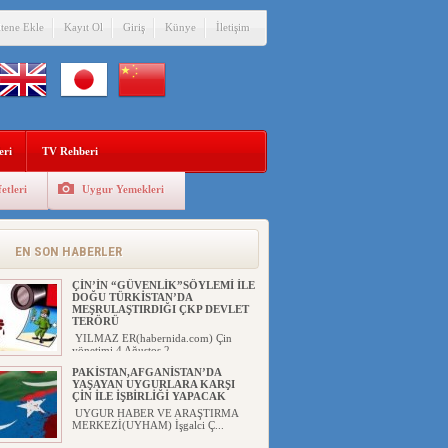
itene Ekle
Kayıt Ol
Giriş
Künye
İletişim
eri
TV Rehberi
etleri
Uygur Yemekleri
EN SON HABERLER
ÇİN’İN “GÜVENLİK”SÖYLEMİ İLE
DOĞU TÜRKİSTAN’DA
MEŞRULAŞTIRDIĞI ÇKP DEVLET
TERÖRÜ
YILMAZ ER(habernida.com) Çin
yönetimi 4 Ağustos 2...
PAKİSTAN,AFGANİSTAN’DA
YAŞAYAN UYGURLARA KARŞI
ÇİN İLE İŞBİRLİĞİ YAPACAK
UYGUR HABER VE ARAŞTIRMA
MERKEZİ(UYHAM) İşgalci Ç...