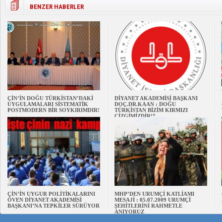
BENZER HABERLER
ÇİN’İN DOĞU TÜRKİSTAN’DAKİ
DİYANET AKADEMİSİ BAŞKANI
UYGULAMALARI SİSTEMATİK
DOÇ.DR.KAAN : DOĞU
POSTMODERN BİR SOYKIRIMDIR!
TÜRKİSTAN BİZİM KIRMIZI
ÇİZGİMİZDİR!”
ÇİN’İN UYGUR POLİTİKALARINI
MHP’DEN URUMÇİ KATLİAMI
ÖVEN DİYANET AKADEMİSİ
MESAJİ : 05.07.2009 URUMÇİ
BAŞKANI’NA TEPKİLER SÜRÜYOR
ŞEHİTLERİNİ RAHMETLE
ANIYORUZ