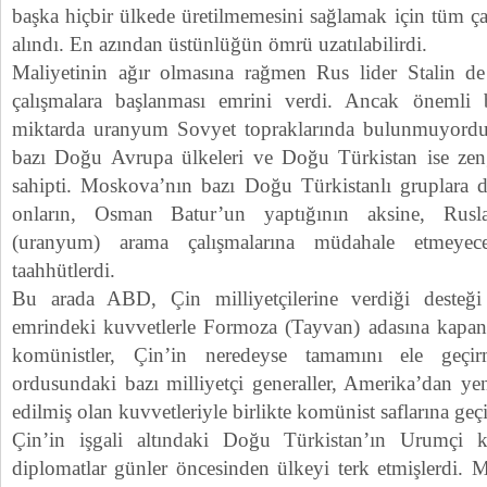
başka hiçbir ülkede üretilmemesini sağlamak için tüm ça
alındı. En azından üstünlüğün ömrü uzatılabilirdi.
Maliyetinin ağır olmasına rağmen Rus lider Stalin d
çalışmalara başlanması emrini verdi. Ancak önemli b
miktarda uranyum Sovyet topraklarında bulunmuyordu.
bazı Doğu Avrupa ülkeleri ve Doğu Türkistan ise zen
sahipti. Moskova’nın bazı Doğu Türkistanlı gruplara d
onların, Osman Batur’un yaptığının aksine, Rusl
(uranyum) arama çalışmalarına müdahale etmeyecek
taahhütlerdi.
Bu arada ABD, Çin milliyetçilerine verdiği desteğ
emrindeki kuvvetlerle Formoza (Tayvan) adasına kapanm
komünistler, Çin’in neredeyse tamamını ele geçi
ordusundaki bazı milliyetçi generaller, Amerika’dan yeni
edilmiş olan kuvvetleriyle birlikte komünist saflarına geçi
Çin’in işgali altındaki Doğu Türkistan’ın Urumçi 
diplomatlar günler öncesinden ülkeyi terk etmişlerdi. 