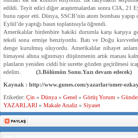
edildi. Teyit edici diğer araştırmalardan sonra CIA, 21
bunu rapor etti. Dünya, SSCB’nin atom bombası yapıp 
Eylül’de yaptığı basın toplantısıyla öğrendi.
Amerikalılar birdenbire hakiki durumla karşı karşıya g
tekeli sona ermişe benziyordu. Batı ve Doğu kuvvetleri
denge kurulmuş oluyordu. Amerikalılar nihayet anlamı
himayesi altına sığınmayı düşünmenin artık manası kalm
planların yeniden ciddi bir surette gözden geçirilmesi i
edelim.
(3.Bölümün Sonu.Yazı devam edecek)
Kaynak : http://www.gunes.com/yazarlar/omer-ozkay
Etiketler:
Çin
»
Dünya
»
Genel
»
Görüş Yorum
»
Günd
YAZARLARI
»
Makale Analiz
»
Siyaset