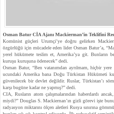
Osman Batur CİA Ajanı Mackierman’in Teklifini Re
Komünist güçleri Urumçi’ye doğru gelirken Mackier
özgürlüğü için mücadele eden lider Osman Batur’a, “M
yerel hükümete teslim et, Amerika’ya git. Bunların b
kuruşu kuruşuna ödenecek” dedi.
Osman Batur, “Ben vatanımdan ayrılmam, hiçbir yere
ucundaki Amerika bana Doğu Türkistan Hükümeti ku
güvenilecek bir devlet değildir. Ruslar, Türkistan’ı s
karşı bugüne kadar ne yapmış?” dedi.
CIA, Rusların atom çalışmalarından haberdardı ancak,
miydi?” Douglas S. Mackiernan’ın gizli görevi işte bunu
radyasyon miktarını ölçen aletleri Rusya sınırına gömm
bunları sık sık kontrol ediyordu. İlk radyoaktif serpinti