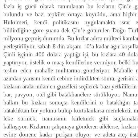
fazla iş gücü olarak tanımlanan bu kızların Çin’e 
bulundu ve bazı tepkiler ortaya koyuldu, ama hiçbir
Hükümeti, kendi politikasını uygulamakta ısrar 
bildirdiğine göre şuana dek Çin’e götürülen Doğu Türkis
milyonu geçmiş durumda. Bu kızlar adeta mülteci kamlar
yerleştiriliyor, sabah 8 din akşam 10’a kadar ağır koşullar 
Çinli işçinin 400 dolara yaptığı işi, bu kızlara 40 do
yaptırıyor, üstelik o maaş kendilerine vermiyor, belki b
teslim eden mahalle muhtarına gönderiyor. Mahalle
azından yarısını kendi cebine indirdikten sonra, gerisini 
kızların aralarından en güzelleri seçilerek bazı yetkililer
bar, pavyon, otel gibi batakhanelere sürüklüyor. Namu
halkın bu kızları sonuçta kendilerini o bataklığın t
bataklıktan bir yolunu bulup kurtulanlarsa memleketi, ma
leke sürmek, namusunu kirletmek gibi suçlamalar
kalkışıyor. Kızlarını çalışmaya gönderen ailelerse, kızlar
evine dönene kadar perişan oluyor ve adeta ateş üstü