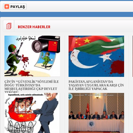
BENZER HABERLER
ÇİN’İN “GÜVENLİK”SÖYLEMİ İLE
PAKİSTAN,AFGANİSTAN’DA
DOĞU TÜRKİSTAN’DA
YAŞAYAN UYGURLARA KARŞI ÇİN
MEŞRULAŞTIRDIĞI ÇKP DEVLET
İLE İŞBİRLİĞİ YAPACAK
TERÖRÜ