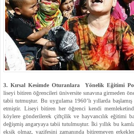
3. Kırsal Kesimde Oturanlara Yönelik Eğitimi Pol
liseyi bitiren öğrencileri üniversite sınavına girmeden ön
tabii tutmuştur. Bu uygulama 1960’lı yıllarda başlamı
etmiştir. Liseyi bitiren her öğrenci kendi memleketin
köylere gönderilerek çiftçilik ve hayvancılık eğitimi ba
değişmiş angaryaya tabii tutulmuştur. İki yıllık bu kaml
eksik olmaz, vazifesini zamanında bitiremeyen erkekl