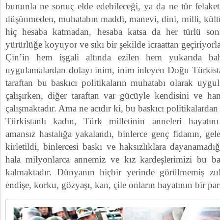
bununla ne sonuç elde edebileceği, ya da ne tür felaketl
düşünmeden, muhatabın maddi, manevi, dini, milli, kültü
hiç hesaba katmadan, hesaba katsa da her türlü so
yürürlüğe koyuyor ve sıkı bir şekilde icraattan geçiriyorl
Çin’in hem işgali altında ezilen hem yukarıda bahs
uygulamalardan dolayı inim, inim inleyen Doğu Türkistan
taraftan bu baskıcı politikaların muhatabı olarak uygu
çalışırken, diğer taraftan var gücüyle kendisini ve ha
çalışmaktadır. Ama ne acıdır ki, bu baskıcı politikalard
Türkistanlı kadın, Türk milletinin anneleri hayatını
amansız hastalığa yakalandı, binlerce genç fidanın, ge
kirletildi, binlercesi baskı ve haksızlıklara dayanamadığ
hala milyonlarca annemiz ve kız kardeşlerimizi bu ba
kalmaktadır. Dünyanın hiçbir yerinde görülmemiş z
endişe, korku, gözyaşı, kan, çile onların hayatının bir par