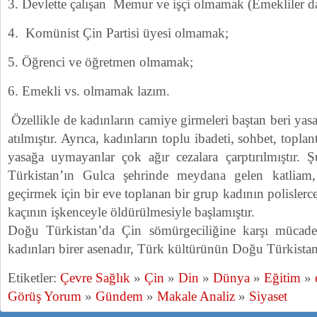
3. Devlette çalışan Memur ve işçi olmamak (Emekliler da
4. Komünist Çin Partisi üyesi olmamak;
5. Öğrenci ve öğretmen olmamak;
6. Emekli vs. olmamak lazım.
Özellikle de kadınların camiye girmeleri baştan beri yas
atılmıştır. Ayrıca, kadınların toplu ibadeti, sohbet, topla
yasağa uymayanlar çok ağır cezalara çarptırılmıştır.
Türkistan’ın Gulca şehrinde meydana gelen katliam, 
geçirmek için bir eve toplanan bir grup kadının polislerce
kaçının işkenceyle öldürülmesiyle başlamıştır.
Doğu Türkistan’da Çin sömürgeciliğine karşı mücad
kadınları birer asenadır, Türk kültürünün Doğu Türkistan
Etiketler:
Çevre Sağlık
»
Çin
»
Din
»
Dünya
»
Eğitim
»
Görüş Yorum
»
Gündem
»
Makale Analiz
»
Siyaset