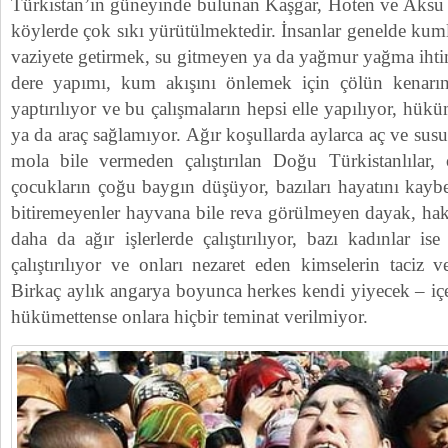
Türkistan’ın güneyinde bulunan Kaşgar, Hoten ve Aksu il
köylerde çok sıkı yürütülmektedir. İnsanlar genelde kum
vaziyete getirmek, su gitmeyen ya da yağmur yağma ihti
dere yapımı, kum akışını önlemek için çölün kenarın
yaptırılıyor ve bu çalışmaların hepsi elle yapılıyor, hük
ya da araç sağlamıyor. Ağır koşullarda aylarca aç ve sus
mola bile vermeden çalıştırılan Doğu Türkistanlılar, 
çocukların çoğu baygın düşüyor, bazıları hayatını kayb
bitiremeyenler hayvana bile reva görülmeyen dayak, hak
daha da ağır işlerlerde çalıştırılıyor, bazı kadınlar i
çalıştırılıyor ve onları nezaret eden kimselerin taciz 
Birkaç aylık angarya boyunca herkes kendi yiyecek – içec
hükümettense onlara hiçbir teminat verilmiyor.