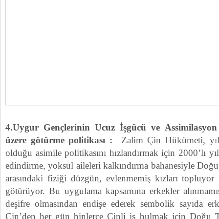
4.Uygur Gençlerinin Ucuz İşgücü ve Assimilasyon
üzere götürme politikası :
Zalim Çin Hükümeti, yıl
olduğu asimile politikasını hızlandırmak için 2000’lı yı
edindirme, yoksul aileleri kalkındırma bahanesiyle Doğu 
arasındaki fiziği düzgün, evlenmemiş kızları topluyor 
götürüyor. Bu uygulama kapsamına erkekler alınmamıştı
deşifre olmasından endişe ederek sembolik sayıda erke
Çin’den her gün binlerce Çinli iş bulmak için Doğu T