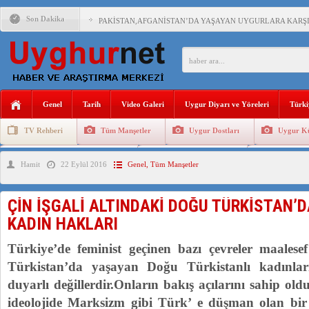
Son Dakika
PAKİSTAN,AFGANİSTAN’DA YAŞAYAN UYGURLARA KARŞI Ç
ANAHTAR PARTİ GENEL BAŞKANI AĞIRALİOĞLU : ÇİN’İN
ÇİN’İN DOĞU TÜRKİSTAN’DAKİ UYGULAMALARI SİSTEM
Genel
Tarih
Video Galeri
Uygur Diyarı ve Yöreleri
Türki
DİYANET AKADEMİSİ BAŞKANI DOÇ.DR.KAAN : DOĞU TÜR
TV Rehberi
Tüm Manşetler
Uygur Dostları
Uygur Kü
150 YILDIR KAYNAYAN YARAMIZ : ÇİN İŞGALİNDEKİ DO
Uygurlarda Düğün ve Cenaze
Uygur Geleneksel Tip
Uygur Gele
Hamit
22 Eylül 2016
Genel
,
Tüm Manşetler
ÇİN’İN UYGUR POLİTİKALARINI ÖVEN DİYANET AKADEM
MHP’DEN URUMÇİ KATLİAMI MESAJİ : 05.07.2009 URUM
ÇİN İŞGALİ ALTINDAKİ DOĞU TÜRKİSTAN’
ÇİN’İN ANKARA BÜYÜKELÇİSİ JİANG’İN TRABZON ZİYAR
KADIN HAKLARI
Türkiye’de feminist geçinen bazı çevreler maalese
Türkistan’da yaşayan Doğu Türkistanlı kadınla
duyarlı değillerdir.Onların bakış açılarını sahip olduk
ideolojide Marksizm gibi Türk’ e düşman olan bi