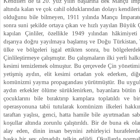
Kendileri de ta 20. yüz yılın başlarına dek Mançu İm
altında kalan ve çok cahil olduklarından dolayı kendiler
olduğunu bile bilmeyen, 1911 yılında Mançu İmparat
sonra suni şekilde ortaya çıkan ve hızlı yayılan Büyük Ç
kapılan Çinliler, özellikle 1949 yılından hâkimiyeti
dışarıya doğru yayılmaya başlamış ve Doğu Türkistan, T
ülke ve bölgeleri işgal ettikten sonra, bu bölgelerde
Çinlileştirmeye çalışmıştır. Bu çalışmaların ilki yerli ha
kesimi temizlemek olmuştur. Bu çerçevede Çin yönetimi, b
yetişmiş aydın, elit kesimi ortadan yok ederken, diğe
komünizmi yayma propagandası yürütmüştür. Bu uygula
aydın erkekler ölüme sürüklenirken, bayanlara bütün i
çocuklarını bile bıraktırıp kamplara toplatıldı ve b
operasyonuna tabii tutularak komünizm ilkeleri hakkın
taraftan yaşlısı, genci, hatta hamile bile ayırtmadan s
koşullar altında zorunlu çalıştırıldı. Bir de buna ek ol
alay eden, dinin insan beynini zehirleyici hurafeler
başka bir şey olmadığı telkin edildi. Okullarda norma