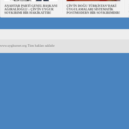
ANAHTAR PARTİ GENEL BAŞKANI
ÇİN’İN DOĞU TÜRKİSTAN’DAKİ
AĞIRALİOĞLU : ÇİN’İN UYGUR
UYGULAMALARI SİSTEMATİK
SOYKIRIMI BİR HAKİKATTIR!
POSTMODERN BİR SOYKIRIMDIR!
www.uyghurnet.org Tüm hakları saklıdır