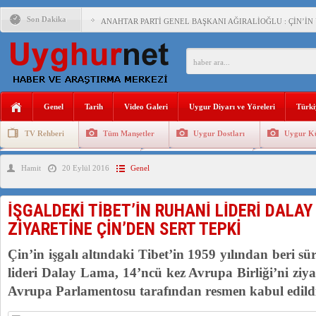
Son Dakika
ANAHTAR PARTİ GENEL BAŞKANI AĞIRALİOĞLU : ÇİN’İN
ÇİN’İN DOĞU TÜRKİSTAN’DAKİ UYGULAMALARI SİSTEM
DİYANET AKADEMİSİ BAŞKANI DOÇ.DR.KAAN : DOĞU TÜR
150 YILDIR KAYNAYAN YARAMIZ : ÇİN İŞGALİNDEKİ DO
Genel
Tarih
Video Galeri
Uygur Diyarı ve Yöreleri
Türki
ÇİN’İN UYGUR POLİTİKALARINI ÖVEN DİYANET AKADEM
TV Rehberi
Tüm Manşetler
Uygur Dostları
Uygur Kü
MHP’DEN URUMÇİ KATLİAMI MESAJİ : 05.07.2009 URUM
Uygurlarda Düğün ve Cenaze
Uygur Geleneksel Tip
Uygur Gele
Hamit
20 Eylül 2016
Genel
ÇİN’İN ANKARA BÜYÜKELÇİSİ JİANG’İN TRABZON ZİYAR
İŞGALCİ ÇİN’DEN “FETİHLER SULTANI MEHMET”DİZİSİN
İŞGALDEKİ TİBET’İN RUHANİ LİDERİ DALAY
ZİYARETİNE ÇİN’DEN SERT TEPKİ
Çin’in işgalı altındaki Tibet’in 1959 yılından beri 
lideri Dalay Lama, 14’ncü kez Avrupa Birliği’ni ziya
Avrupa Parlamentosu tarafından resmen kabul edild