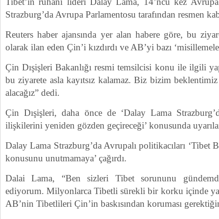
Tibet’in ruhani lideri Dalay Lama, 14’ncü kez Avrupa B
Strazburg’da Avrupa Parlamentosu tarafından resmen kabu
Reuters haber ajansında yer alan habere göre, bu ziyar
olarak ilan eden Çin’i kızdırdı ve AB’yi bazı ‘misillemeler’
Çin Dışişleri Bakanlığı resmi temsilcisi konu ile ilgili y
bu ziyarete asla kayıtsız kalamaz. Biz bizim beklentimi
alacağız” dedi.
Çin Dışişleri, daha önce de ‘Dalay Lama Strazburg’d
ilişkilerini yeniden gözden geçireceği’ konusunda uyarı
Dalay Lama Strazburg’da Avrupalı politikacıları ‘Tibet B
konusunu unutmamaya’ çağırdı.
Dalai Lama, “Ben sizleri Tibet sorununu gündem
ediyorum. Milyonlarca Tibetli sürekli bir korku içinde y
AB’nin Tibetlileri Çin’in baskısından koruması gerektiğin