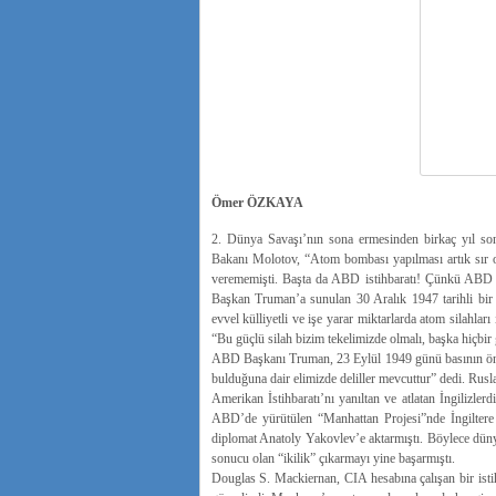
Ömer ÖZKAYA
2. Dünya Savaşı’nın sona ermesinden birkaç yıl so
Bakanı Molotov, “Atom bombası yapılması artık sır o
verememişti. Başta da ABD istihbaratı! Çünkü ABD i
Başkan Truman’a sunulan 30 Aralık 1947 tarihli bi
evvel külliyetli ve işe yarar miktarlarda atom silahla
“Bu güçlü silah bizim tekelimizde olmalı, başka hiçbi
ABD Başkanı Truman, 23 Eylül 1949 günü basının önüne
bulduğuna dair elimizde deliller mevcuttur” dedi. Rusl
Amerikan İstihbaratı’nı yanıltan ve atlatan İngilizler
ABD’de yürütülen “Manhattan Projesi”nde İngiltere n
diplomat Anatoly Yakovlev’e aktarmıştı. Böylece dünya
sonucu olan “ikilik” çıkarmayı yine başarmıştı.
Douglas S. Mackiernan, CIA hesabına çalışan bir istihb