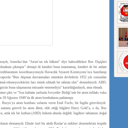
nraydı, Amerika’dan “Atom’un tek hâkimi” diye bahsedilirken Rus Dışişleri
lmaktan çıkmıştır” demişti de kimileri buna inanmamış, kimileri de bir anlam
stihbaratının koordinasyonuyla Havacılık Siyaseti Komisyonu’nca hazırlanıp
r raporda “Bize düşman davranmaları mümkün devletlerin 1952 yılı sonundan
rı imal edemeyeceklerini farz etmek sıhhatli bir tahmin olur” denmekteydi. ABD,
r gücün buna ulaşmasına müsaade etmemeliyiz” kararlılığındaydı, ama olmadı.
 çıktı ve “Son haftalar zarfında Sovyetler Birliği’nde bir atom infilakı vuku
ar 29 Ağustos 1949’da ilk atom bombalarını patlatmıştı.
di. Rusya’ya atom bombası sırlarını veren Emil Fuchs, bir İngiliz görevlisiydi.
amına görevli bu atom âlimi, elde ettiği bilgileri Harry Gold’a, o da, Rus
, artık tek bir kutbun (ABD) hükmü altında değildi. İngiltere tabiatının doğal
arat elemanıydı. Elinde özel bir aletle Ruslar’ın nükleer denemelerini tespitle