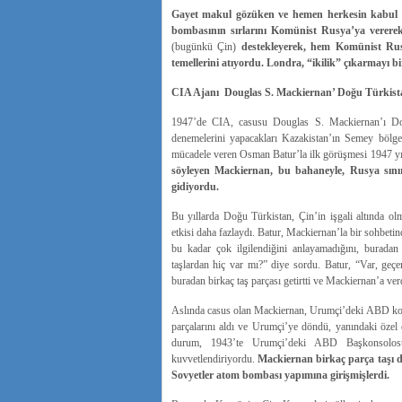
Gayet makul gözüken ve hemen herkesin kabul ed
bombasının sırlarını Komünist Rusya’ya vererek
(bugünkü Çin)
destekleyerek, hem Komünist Rus
temellerini atıyordu. Londra, “ikilik” çıkarmayı b
CIA Ajanı Douglas S. Mackiernan’ Doğu Türkist
1947’de CIA, casusu Douglas S. Mackiernan’ı Doğ
denemelerini yapacakları Kazakistan’ın Semey bölge
mücadele veren Osman Batur’la ilk görüşmesi 1947 yılı
söyleyen Mackiernan, bu bahaneyle, Rusya sınırı
gidiyordu.
Bu yıllarda Doğu Türkistan, Çin’in işgali altında o
etkisi daha fazlaydı. Batur, Mackiernan’la bir sohbet
bu kadar çok ilgilendiğini anlayamadığını, buradan 
taşlardan hiç var mı?” diye sordu. Batur, “Var, geç
buradan birkaç taş parçası getirtti ve Mackiernan’a ver
Aslında casus olan Mackiernan, Urumçi’deki ABD kons
parçalarını aldı ve Urumçi’ye döndü, yanındaki özel c
durum, 1943’te Urumçi’deki ABD Başkonsolosu’
kuvvetlendiriyordu.
Mackiernan birkaç parça taşı 
Sovyetler atom bombası yapımına girişmişlerdi.