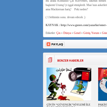
Bu arada Komünist Çin Kuvvetleri, ülkenin hemen he
başkenti Urumçi’yi işgal etmişlerdi. Mao’nun askerleri
ama Mackiernan hariç! Peki neden?
( 1.bölümün sonu. devam edecek .)
KAYNAK : http://www.gunes.com/yazarlar/omer-o
Etiketler:
Çin
»
Dünya
»
Genel
»
Görüş Yorum
»
Gün
BENZER HABERLER
ÇİN’İN “GÜVENLİK”SÖYLEMİ İLE
PAKİS