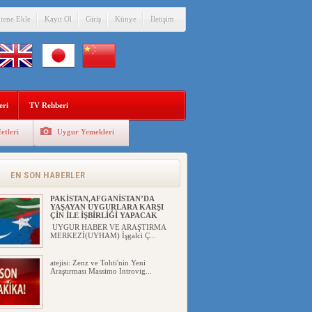
itene Ekle
Kayıt Ol
Giriş
Künye
İletişim
eri
TV Rehberi
etleri
Uygur Yemekleri
ÇİN’İN “GÜVENLİK”SÖYLEMİ İLE
DOĞU TÜRKİSTAN’DA
MEŞRULAŞTIRDIĞI ÇKP DEVLET
TERÖRÜ
EN SON HABERLER
YILMAZ ER(habernida.com) Çin
yönetimi 4 Ağustos 2...
PAKİSTAN,AFGANİSTAN’DA
YAŞAYAN UYGURLARA KARŞI
ÇİN İLE İŞBİRLİĞİ YAPACAK
UYGUR HABER VE ARAŞTIRMA
MERKEZİ(UYHAM) İşgalci Ç...
atejisi: Zenz ve Tohti'nin Yeni
Araştırması Massimo Introvig...