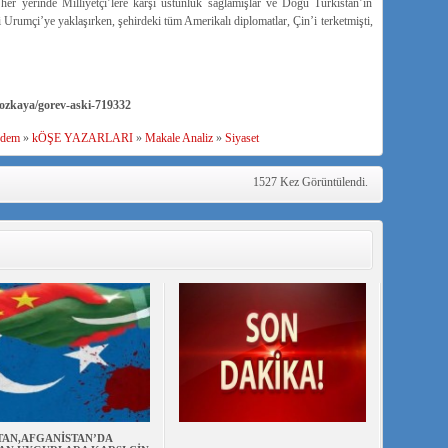
r yerinde Milliyetçi’lere karşı üstünlük sağlamışlar ve Doğu Türkistan’ın
 Urumçi’ye yaklaşırken, şehirdeki tüm Amerikalı diplomatlar, Çin’i terketmişti,
zkaya/gorev-aski-719332
dem
»
kÖŞE YAZARLARI
»
Makale Analiz
»
Siyaset
1527 Kez Görüntülendi.
TAN,AFGANİSTAN’DA