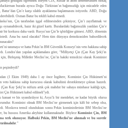
aşamaya geldiğini öğrenmek isteyen CIA, Ruslar’ın atom denemesinden birkaç
Mackiernan burada ayrıca Doğu Türkistan’ın bağımsızlığı için mücadele eden
D, Batur’dan Çin’e karşı silahlı ayaklanma başlatmasını istiyordu. ABD, Doğu
derebilirdi. Osman Batur bu teklifi kabul etmedi.
laska’nın, Çin tarafından işgal edilmesinden çekiniyor, Çin’i zayıflatmak ve
 oynanabilecek, hazır iki güzel karttı. Buralardaki bağımsızlık yanlıları Çin’e
dair bir korkusu daha vardı: Rusya’nın Çin’le işbirliğine gitmesi. ABD, dönemin
stedi. Ama bu nasıl olacaktı? Hem tüm dünyaya demokrasiden bahsedilecek
nınacaktı?
ti’ni tanımaya ve hatta Pekin’in BM Güvenlik Konseyi’nin veto hakkına sahip
dı. Londra’dan yapılan açıklamalara göre, “Milliyetçi Çin (Çan Kay Şek)’in
çin, Birleşmiş Milletler Meclisi’ne, Çin’in hakiki temsilcisi olarak Komünist
in peşindeydi?
ndan (1 Ekim 1949) daha 1 ay önce İngiltere, Komünist Çin Hükümeti’ni
 veto hakkına sahip kurucusu olarak kabulünü desteklemeye çoktan hazırdı.
n (Çan Kay Şek)’in nüfuzu artık çok mahdut bir sahaya münhasır kaldığı için,
ist Çin Hükümeti kabul edilmeli”ydi.
kanaat ve his uyandırılıyor ki, Asya’lı bir memleket, ne kadar büyük olursa
mahrumdur. Komünist olmak BM Meclisi’ne girmemek için kâfi bir sebep olsa,
rdi. Moskova temsil olunduktan sonra Pekin komünistlerinin BM Meclisi’ne
er, bu hususu Amerika aleyhine kullanmaktadır. Böylece
Komünist Çin, BM
una terk olunuyor. Halbuki Pekin, BM Meclisi’ne alınmalı ve bu suretle
ırılmalıdır
.”