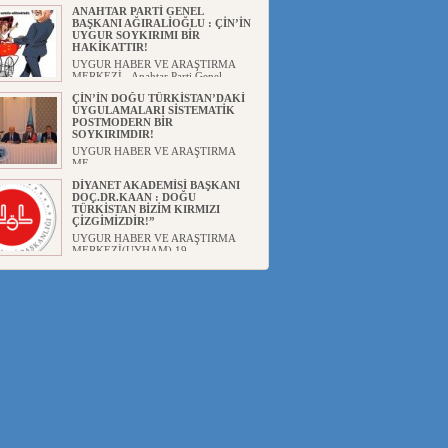
ANAHTAR PARTİ GENEL
BAŞKANI AĞIRALİOĞLU : ÇİN’İN
UYGUR SOYKIRIMI BİR
HAKİKATTIR!
UYGUR HABER VE ARAŞTIRMA
MERKEZİ Anahtar Parti Genel
Başka...
ÇİN’İN DOĞU TÜRKİSTAN’DAKİ
UYGULAMALARI SİSTEMATİK
POSTMODERN BİR
SOYKIRIMDIR!
UYGUR HABER VE ARAŞTIRMA
ME...
DİYANET AKADEMİSİ BAŞKANI
DOÇ.DR.KAAN : DOĞU
TÜRKİSTAN BİZİM KIRMIZI
ÇİZGİMİZDİR!”
UYGUR HABER VE ARAŞTIRMA
MERKEZİ(UYHAM) 19...
150 YILDIR KAYNAYAN YARAMIZ
: ÇİN İŞGALİNDEKİ DOĞU
TÜRKİSTAN
Mete YAVUZ( yenişafak.com) İkinci
Dünya Sa...
ÇİN’İN UYGUR POLİTİKALARINI
ÖVEN DİYANET AKADEMİSİ
BAŞKANI’NA TEPKİLER
SÜRÜYOR
UYGUR HABER VE ARAŞTIRMA
MERKEZİ(UYHAM) Diyanet
Akademis...
MHP’DEN URUMÇİ KATLİAMI