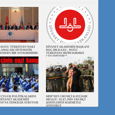
N DOĞU TÜRKİSTAN’DAKİ
DİYANET AKADEMİSİ BAŞKANI
AMALARI SİSTEMATİK
DOÇ.DR.KAAN : DOĞU
ODERN BİR SOYKIRIMDIR!
TÜRKİSTAN BİZİM KIRMIZI
ÇİZGİMİZDİR!”
N UYGUR POLİTİKALARINI
MHP’DEN URUMÇİ KATLİAMI
DİYANET AKADEMİSİ
MESAJİ : 05.07.2009 URUMÇİ
NI’NA TEPKİLER SÜRÜYOR
ŞEHİTLERİNİ RAHMETLE
ANIYORUZ