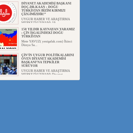
DİYANET AKADEMİSİ BAŞKANI
DOÇ.DR.KAAN : DOĞU
TÜRKİSTAN BİZİM KIRMIZI
ÇİZGİMİZDİR!”
UYGUR HABER VE ARAŞTIRMA
MERKEZİ(UYHAM) 19...
150 YILDIR KAYNAYAN YARAMIZ
: ÇİN İŞGALİNDEKİ DOĞU
TÜRKİSTAN
Mete YAVUZ( yenişafak.com) İkinci
Dünya Sa...
ÇİN’İN UYGUR POLİTİKALARINI
ÖVEN DİYANET AKADEMİSİ
BAŞKANI’NA TEPKİLER
SÜRÜYOR
UYGUR HABER VE ARAŞTIRMA
MERKEZİ(UYHAM) Diyanet
Akademis...
MHP’DEN URUMÇİ KATLİAMI
MESAJİ : 05.07.2009 URUMÇİ
ŞEHİTLERİNİ RAHMETLE
ANIYORUZ
UYGUR HABER VE ARAŞTIRMA
MERKEZİ(UYHAM) Mill...
ÇİN’İN ANKARA BÜYÜKELÇİSİ
JİANG’İN TRABZON ZİYARETİ
Ali ÖZTÜRK( Güneşbakış Gazetesi
yazarı-Trabzon)Geçt...
İŞGALCİ ÇİN’DEN “FETİHLER