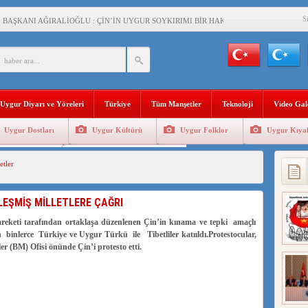
S
BAŞKANI AĞIRALİOĞLU : ÇİN’İN UYGUR SOYKIRIMI BİR HAKİKATTIR!
AN’DAKİ UYGULAMALARI SİSTEMATİK POSTMODERN BİR SOYKIRIMDIR!
AŞKANI DOÇ.DR.KAAN : DOĞU TÜRKİSTAN BİZİM KIRMIZI ÇİZGİMİZDİR!”
 YARAMIZ : ÇİN İŞGALİNDEKİ DOĞU TÜRKİSTAN
Uygur Diyarı ve Yöreleri
Türkiye
Tüm Manşetler
Teknoloji
Video Gal
KALARINI ÖVEN DİYANET AKADEMİSİ BAŞKANI’NA TEPKİLER SÜRÜYOR
Uygur Dostları
Uygur Kültürü
Uygur Folklor
Uygur Kıyaf
İAMI MESAJİ : 05.07.2009 URUMÇİ ŞEHİTLERİNİ RAHMETLE ANIYORUZ
Geleneksel Tip
Uygur Geleneksel Sporlar
tler
LÇİSİ JİANG’İN TRABZON ZİYARETİ
İHLER SULTANI MEHMET”DİZİSİNE GARİP SANSÜR VE HADSIZ İHTAR
LEŞMİŞ MİLLETLERE ÇAĞRI
BAŞKANI : TEMMUZ AYI,DOĞU TÜRKİSTAN İÇİN KATLİAM AYI DEĞİLDİR !
reketi tarafından ortaklaşa düzenlenen Çin’in kınama ve tepki amaçlı
binlerce Türkiye ve Uygur Türkü ile Tibetliler katııldı.Protestocular,
RKİSTAN’DA EN AZ 143 BİN UYGUR ÇOCUĞU AİLELERİNDEN KOPARDI
er (BM) Ofisi önünde Çin’i protesto etti.