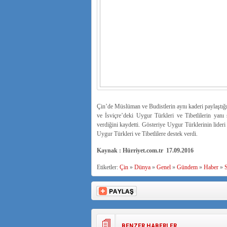
Çin’de Müslüman ve Budistlerin aynı kaderi paylaştığ
ve İsviçre’deki Uygur Türkleri ve Tibetlilerin yanı
verdiğini kaydetti. Gösteriye Uygur Türklerinin lid
Uygur Türkleri ve Tibetlilere destek verdi.
Kaynak : Hürriyet.com.tr 17.09.2016
Etiketler:
Çin
»
Dünya
»
Genel
»
Gündem
»
Haber
»
S
BENZER HABERLER