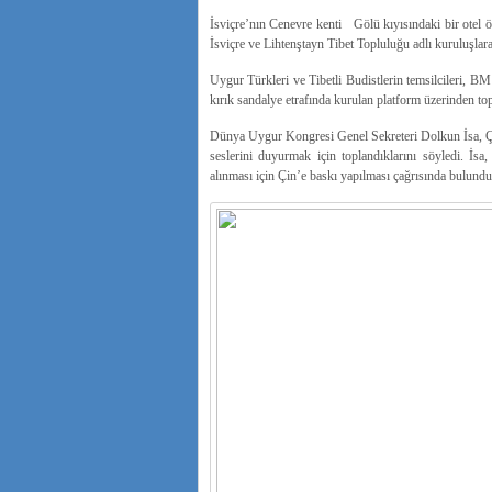
İsviçre’nın Cenevre kenti Gölü kıyısındaki bir otel
İsviçre ve Lihtenştayn Tibet Topluluğu adlı kuruluşla
Uygur Türkleri ve Tibetli Budistlerin temsilcileri, BM
kırık sandalye etrafında kurulan platform üzerinden topl
Dünya Uygur Kongresi Genel Sekreteri Dolkun İsa, Çin
seslerini duyurmak için toplandıklarını söyledi. İs
alınması için Çin’e baskı yapılması çağrısında bulundu