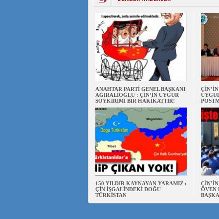
ANAHTAR PARTİ GENEL BAŞKANI
ÇİN’İ
AĞIRALİOĞLU : ÇİN’İN UYGUR
UYGUL
SOYKIRIMI BİR HAKİKATTIR!
POSTM
150 YILDIR KAYNAYAN YARAMIZ :
ÇİN’İ
ÇİN İŞGALİNDEKİ DOĞU
ÖVEN 
TÜRKİSTAN
BAŞKA