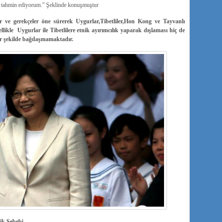
i tahmin ediyorum.” Şeklinde konuşmuştur
er ve gerekçeler öne sürerek Uygurlar,Tibetliler,Hon Kong ve Tayvanlı
zellikle Uygurlar ile Tibetlilere etnik ayırımcılık yaparak dışlaması hiç de
bir şekilde bağdaşmamaktadır.
ik Sebebi