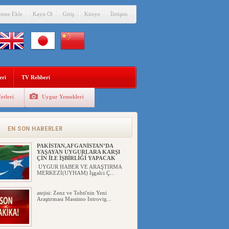
itene Ekle
Kayıt Ol
Giriş
Künye
İletişim
eri
TV Rehberi
etleri
Uygur Yemekleri
ÇİN’İN “GÜVENLİK”SÖYLEMİ İLE
DOĞU TÜRKİSTAN’DA
MEŞRULAŞTIRDIĞI ÇKP DEVLET
TERÖRÜ
EN SON HABERLER
YILMAZ ER(habernida.com) Çin
yönetimi 4 Ağustos 2...
PAKİSTAN,AFGANİSTAN’DA
YAŞAYAN UYGURLARA KARŞI
ÇİN İLE İŞBİRLİĞİ YAPACAK
UYGUR HABER VE ARAŞTIRMA
MERKEZİ(UYHAM) İşgalci Ç...
atejisi: Zenz ve Tohti'nin Yeni
Araştırması Massimo Introvig...