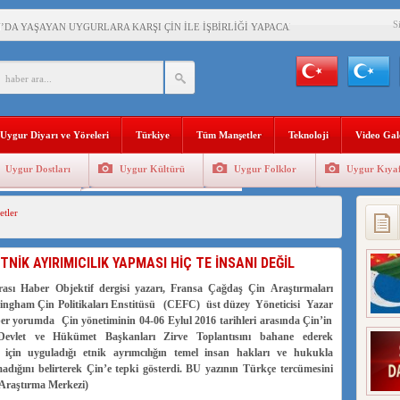
S
’DA YAŞAYAN UYGURLARA KARŞI ÇİN İLE İŞBİRLİĞİ YAPACAK
BAŞKANI AĞIRALİOĞLU : ÇİN’İN UYGUR SOYKIRIMI BİR HAKİKATTIR!
AN’DAKİ UYGULAMALARI SİSTEMATİK POSTMODERN BİR SOYKIRIMDIR!
Uygur Diyarı ve Yöreleri
Türkiye
Tüm Manşetler
Teknoloji
Video Gal
AŞKANI DOÇ.DR.KAAN : DOĞU TÜRKİSTAN BİZİM KIRMIZI ÇİZGİMİZDİR!”
Uygur Dostları
Uygur Kültürü
Uygur Folklor
Uygur Kıyaf
 YARAMIZ : ÇİN İŞGALİNDEKİ DOĞU TÜRKİSTAN
Geleneksel Tip
Uygur Geleneksel Sporlar
tler
KALARINI ÖVEN DİYANET AKADEMİSİ BAŞKANI’NA TEPKİLER SÜRÜYOR
İAMI MESAJİ : 05.07.2009 URUMÇİ ŞEHİTLERİNİ RAHMETLE ANIYORUZ
TNİK AYIRIMICILIK YAPMASI HİÇ TE İNSANI DEĞİL
LÇİSİ JİANG’İN TRABZON ZİYARETİ
arası Haber Objektif dergisi yazarı, Fransa Çağdaş Çin Araştırmaları
tingham Çin Politikaları Enstitüsü (CEFC) üst düzey Yöneticisi Yazar
ber yorumda Çin yönetiminin 04-06 Eylul 2016 tarihleri arasında Çin’in
Devlet ve Hükümet Başkanları Zirve Toplantısını bahane ederek
r için uyguladığı etnik ayrımcılığın temel insan hakları ve hukukla
adığını belirterek Çin’e tepki gösterdi. BU yazının Türkçe tercümesini
 Araştırma Merkezi)