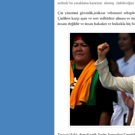
nedenle bu yasaklama kararının alınmış olabileceğin
Çin yönetimi güvenlik,istikrar vebenzeri sebepl
Çinlilere karşı aşırı ve sert tedbirlere alması ve ö
insanı değildir ve insan hakaları ve hukukla hiç 
Tayvan’daki demokratik Seçim Sonuçları Gerginl