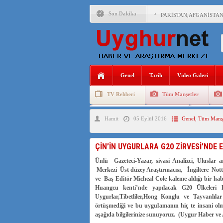
Son Dakika
PAKİSTAN,AFGANİSTAN
ANAHTAR PARTİ GENEL 
ÇİN’İN DOĞU TÜRKİST
Genel
Tarih
Video Galeri
DİYANET AKADEMİSİ B
TV Rehberi
Tüm Manşetler
150 YILDIR KAYNAYAN
Uygurlarda Düğün ve Cenaze
Uygur 
Hamit
05 Eylül 2016
Genel
,
Tüm Manşe
ÇİN’İN UYGUR POLİTİ
MHP’DEN URUMÇİ KATL
ÇİN’İN UYGURLARA G20 ZİRVESİ’NDE E
ÇİN’İN ANKARA BÜYÜKE
Ünlü Gazeteci-Yazar, siyasi Analizci, Uluslar 
Merkezi Üst düzey Araştırmacısı, İngiltere Not
ve Baş Editör Micheal Cole kaleme aldığı bir ha
Huangcu kenti’nde yapılacak G20 Ülkeleri 
Uygurlar,Tibetliler,Hong Konglu ve Tayvanlıla
örtüşmediği ve bu uygulamanın hiç te insani olm
aşağıda bilgilerinize sunuyoruz. (Uygur Haber ve