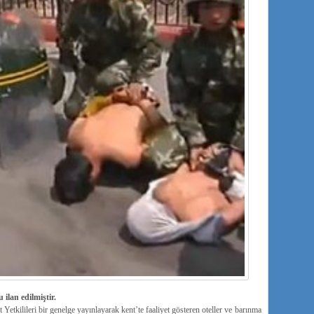
ilan edilmiştir.
etkilileri bir genelge yayınlayarak kent’te faaliyet gösteren oteller ve barınma