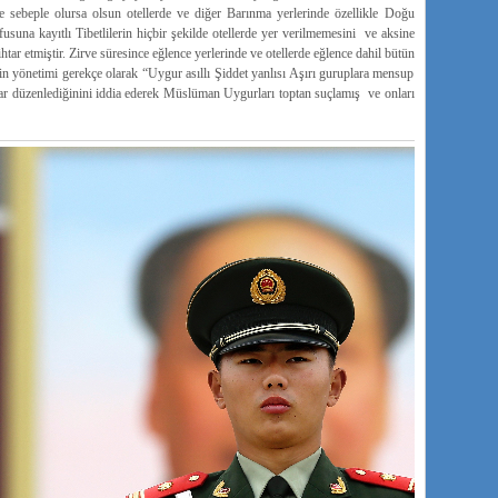
 ne sebeple olursa olsun otellerde ve diğer Barınma yerlerinde özellikle Doğu
usuna kayıtlı Tibetlilerin hiçbir şekilde otellerde yer verilmemesini ve aksine
ihtar etmiştir. Zirve süresince eğlence yerlerinde ve otellerde eğlence dahil bütün
kin yönetimi gerekçe olarak “Uygur asıllı Şiddet yanlısı Aşırı guruplara mensup
ırılar düzenlediğinini iddia ederek Müslüman Uygurları toptan suçlamış ve onları