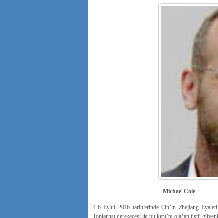
Michael Cole
4-6 Eylul 2016 tarihlerinde Çin’in Zhejiang Eyale
Toplantısı gerekeçesi ile bu kent’te olağan üstü güvenli