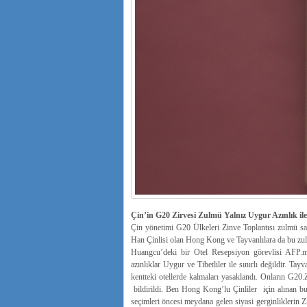
Çin’in G20 Zirvesi Zulmü Yalnız Uygur Azınlık ile S
Çin yönetimi G20 Ülkeleri Zinve Toplantısı zulmü sade
Han Çinlisi olan Hong Kong ve Tayvanlılara da bu zulm
Huangcu’deki bir Otel Resepsiyon görevlisi AFP.muh
azınlıklar Uygur ve Tibetliler ile sınırlı değildir. Ta
kentteki otellerde kalmaları yasaklandı. Onların G20.Z
bildirildi. Ben Hong Kong’lu Çinliler için alınan
seçimleri öncesi meydana gelen siyasi gerginliklerin 