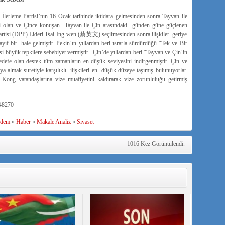
erleme Partisi’nın 16 Ocak tarihinde iktidara gelmesinden sonra Tayvan ile
Çinli olan ve Çince konuşan Tayvan ile Çin arasındaki günden güne güçlenen
Partisi (DPP) Lideri Tsai Ing-wen (蔡英文) seçilmesinden sonra ilişkiler geriye
f bir hale gelmiştir. Pekin’ın yıllardan beri ısrarla sürdürdüğü “Tek ve Bir
 büyük tepkilere sebebiyet vermiştir. Çin’de yıllardan beri “Tayvan ve Çin’in
edefe olan destek tüm zamanların en düşük seviyesini indirgenmiştir. Çin ve
kıya almak suretiyle karşılıklı ilişkileri en düşük düzeye taşımış bulunuyorlar.
ong vatandaşlarına vize muafiyetini kaldırarak vize zorunluluğu getirmiş
/48270
dem
»
Haber
»
Makale Analiz
»
Siyaset
1016 Kez Görüntülendi.