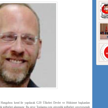
ti Hangzhou kenti’de yapılacak G20 Ülkeleri Devlet ve Hükümet başkanları
k tedbirleri alınmıştır. Bu zirve Toplantısı için güvenlik tedbirleri çerçevesende