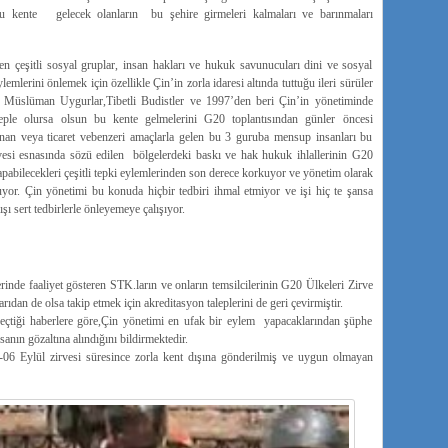
. Bu kente gelecek olanların bu şehire girmeleri kalmaları ve barınmaları
ren çeşitli sosyal gruplar, insan hakları ve hukuk savunucuları dini ve sosyal
lerini önlemek için özellikle Çin’in zorla idaresi altında tuttuğu ileri sürüler
Müslüman Uygurlar,Tibetli Budistler ve 1997’den beri Çin’in yönetiminde
ple olursa olsun bu kente gelmelerini G20 toplantısından günler öncesi
unan veya ticaret vebenzeri amaçlarla gelen bu 3 guruba mensup insanları bu
rvesi esnasında sözü edilen bölgelerdeki baskı ve hak hukuk ihlallerinin G20
apabilecekleri çeşitli tepki eylemlerinden son derece korkuyor ve yönetim olarak
yor. Çin yönetimi bu konuda hiçbir tedbiri ihmal etmiyor ve işi hiç te şansa
şı sert tedbirlerle önleyemeye çalışıyor.
rinde faaliyet gösteren STK.ların ve onların temsilcilerinin G20 Ülkeleri Zirve
arıdan de olsa takip etmek için akreditasyon taleplerini de geri çevirmiştir.
çtiği haberlere göre,Çin yönetimi en ufak bir eylem yapacaklarından şüphe
sanın gözaltına alındığını bildirmektedir.
 4-06 Eylül zirvesi süresince zorla kent dışına gönderilmiş ve uygun olmayan