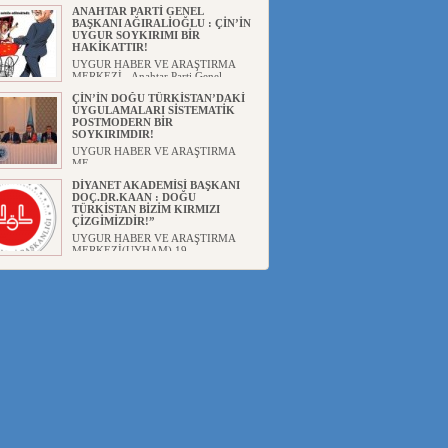
ANAHTAR PARTİ GENEL
BAŞKANI AĞIRALİOĞLU : ÇİN’İN
UYGUR SOYKIRIMI BİR
HAKİKATTIR!
UYGUR HABER VE ARAŞTIRMA
MERKEZİ Anahtar Parti Genel
Başka...
ÇİN’İN DOĞU TÜRKİSTAN’DAKİ
UYGULAMALARI SİSTEMATİK
POSTMODERN BİR
SOYKIRIMDIR!
UYGUR HABER VE ARAŞTIRMA
ME...
DİYANET AKADEMİSİ BAŞKANI
DOÇ.DR.KAAN : DOĞU
TÜRKİSTAN BİZİM KIRMIZI
ÇİZGİMİZDİR!”
UYGUR HABER VE ARAŞTIRMA
MERKEZİ(UYHAM) 19...
150 YILDIR KAYNAYAN YARAMIZ
: ÇİN İŞGALİNDEKİ DOĞU
TÜRKİSTAN
Mete YAVUZ( yenişafak.com) İkinci
Dünya Sa...
ÇİN’İN UYGUR POLİTİKALARINI
ÖVEN DİYANET AKADEMİSİ
BAŞKANI’NA TEPKİLER
SÜRÜYOR
UYGUR HABER VE ARAŞTIRMA
MERKEZİ(UYHAM) Diyanet
Akademis...
MHP’DEN URUMÇİ KATLİAMI