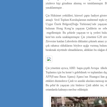
yüzlerce kişi gözaltına alınmış ve tutuklanmıştır
yasaklanmıştır .
Çin Hükümet yetkilileri, küresel çapta faaliyet göste
amaçlı Sivil Toplum Kuruluşlarının muhtemel tepki eylem
Uygur Özerk Bölgesi(Doğu Türkistan)’nde yaşayan 
bulunan Hong Kong’ta yaşayan Çinlilerin ne sebe
engellemiştir. Bu şehirde yaşayan ve iş yerleri bul
kent’ten zorla uzaklaştırmıştır. Çin yönetimi G20 zi
Zirvesine katılan Liderelerin dikkatini çekmek amacı y
çok rahatsız olduklarını böylece açığa vurmuş bulunu
bırakmak niyetinde olmadıklarını, aldıkları bu olağan dı
Çin yönetimi ayrıca, ABD. başta çeşitli Avrupa ülkele
Toplantısı için bu kente’e gelebilmek ve toplantıları dış
AFP(Franz Basın Ajansı) Ajansı’nın Huangcu’dan ge
ettikleri düzinelerce Çinli ve azınlık uluslara mensup in
Bu şehir’de yaşayan yüz binlerce Çinli aileler ise,
ortamlarda kalmaya mecbur edilmiştir.