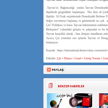
Tayvan’ın Bağımsızlığı yanlısı Tayvan Demokratik İl
ilişkilerde gerginlikler başlamıştır. Her ikisi de 
ilişkiler 16 Ocak seçimlerinde Demokratik İlerleme 
doğru seyretmeye başlamış ve günümüzde ise çok zayı
Çin” Politikası ve bunu Tayvan hükümetinin reddetmesi
Birleşmesi” yolundaki girişim ve çalışmalar ve bu h
Tayvan karşılıklı olarak , bazı iletişim kanallarını as
Ayrıca, Çin yönetimi son aylarda Tayvan ve Hong K
bulunuyor.
Kaynak : https://international.thenewslens.com/article
Etiketler:
Çin
»
Dünya
»
Genel
»
Görüş Yorum
»
Gün
BENZER HABERLER