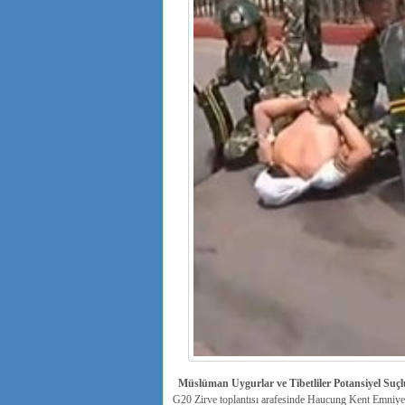
Müslüman Uygurlar ve Tibetliler Potansiyel Suçlu 
G20 Zirve toplantısı arafesinde Haucung Kent Emniyet Y