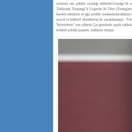
yerlerini sıkı şekilde uyardığı bildirildi.Genelge’de
Türkistan( Xinjiang)’lı Uygurlar ile Tibet (Xizang)nüf
hareket edenlerin en ağır şekilde cezalandırılacaklarını 
sosyal ve kültürel etkinliklerin de yasaklanmıştır. Pe
Teröristlerin” son yıllarda Çin genelinde çeşitli sald
kolektif şekilde peşinen mahkum etmiştir.