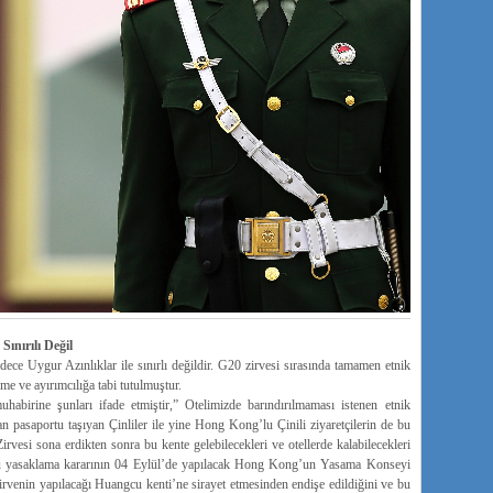
ınırılı Değil
ce Uygur Azınlıklar ile sınırlı değildir. G20 zirvesi sırasında tamamen etnik
e ve ayırımcılığa tabi tutulmuştur.
abirine şunları ifade etmiştir,” Otelimizde barındırılmaması istenen etnik
yvan pasaportu taşıyan Çinliler ile yine Hong Kong’lu Çinili ziyaretçilerin de bu
irvesi sona erdikten sonra bu kente gelebilecekleri ve otellerde kalabilecekleri
 bu yasaklama kararının 04 Eylül’de yapılacak Hong Kong’un Yasama Konseyi
Zirvenin yapılacağı Huangcu kenti’ne sirayet etmesinden endişe edildiğini ve bu