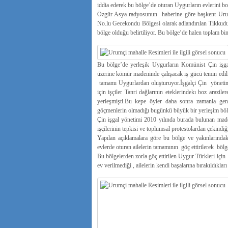
iddia ederek bu bölge’de oturan Uygurların evlerini boşa
Özgür Asya radyosunun haberine göre başkent Urumç
No.lu Gecekondu Bölgesi olarak adlandırılan Tikkudu
bölge olduğu belirtiliyor. Bu bölge’de halen toplam bi
Bu bölge’de yerleşik Uygurların Komünist Çin işga
üzerine kömür madeninde çalışacak iş gücü temin edilme
tamamı Uygurlardan oluşturuyor.İşgalçi Çin yönetimi
için işçiler Tanri dağlarının eteklerindekı boz arazi
yerleşmişti.Bu kepe öyler daha sonra zamanla ge
göçmenlerin olmadığı bugünkü büyük bir yerleşim bö
Çin işgal yönetimi 2010 yılında burada bulunan maden
işçilerinin tepkisi ve toplumsal protestolardan çekindi
Yapılan açıklamalara göre bu bölge ve yakınlarındaki
evlerde oturan ailelerin tamamının göç ettirilerek bölg
Bu bölgelerden zorla göç ettirilen Uygur Türkleri içi
ev verilmediği , ailelerin kendi başalarına bırakıldıkları 