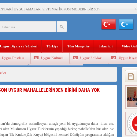
S
AN’DAKİ UYGULAMALARI SİSTEMATİK POSTMODERN BİR SOYKIRIMDIR!
AŞKANI DOÇ.DR.KAAN : DOĞU TÜRKİSTAN BİZİM KIRMIZI ÇİZGİMİZDİR!”
 YARAMIZ : ÇİN İŞGALİNDEKİ DOĞU TÜRKİSTAN
KALARINI ÖVEN DİYANET AKADEMİSİ BAŞKANI’NA TEPKİLER SÜRÜYOR
Uygur Diyarı ve Yöreleri
Türkiye
Tüm Manşetler
Teknoloji
Video Gal
İAMI MESAJİ : 05.07.2009 URUMÇİ ŞEHİTLERİNİ RAHMETLE ANIYORUZ
Uygur Dostları
Uygur Kültürü
Uygur Folklor
Uygur Kıyaf
LÇİSİ JİANG’İN TRABZON ZİYARETİ
Geleneksel Tip
Uygur Geleneksel Sporlar
tler
İHLER SULTANI MEHMET”DİZİSİNE GARİP SANSÜR VE HADSIZ İHTAR
BAŞKANI : TEMMUZ AYI,DOĞU TÜRKİSTAN İÇİN KATLİAM AYI DEĞİLDİR !
 SON UYGUR MAHALLELERİNDEN BİRİNİ DAHA YOK
RKİSTAN’DA EN AZ 143 BİN UYGUR ÇOCUĞU AİLELERİNDEN KOPARDI
istan’da demografik assimilosyan amaçlı yeni bir uygulamaya daha imza attı.
eri olan Müslüman Uygur Türklerinin yaşadığı birkaç mahalle’den biri olan ve
 oluşan Tik Kuduk(Dik Kuyu) bölgesini kentsel Dönüşüm programına aldığını