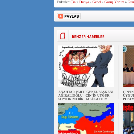
Etiketler:
Çin
»
Dünya
»
Genel
»
Görüş Yorum
»
Gün
BENZER HABERLER
ANAHTAR PARTİ GENEL BAŞKANI
ÇİN’İ
AĞIRALİOĞLU : ÇİN’İN UYGUR
UYGUL
SOYKIRIMI BİR HAKİKATTIR!
POSTM