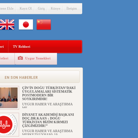
itene Ekle
Kayıt Ol
Giriş
Künye
İletişim
eri
TV Rehberi
etleri
Uygur Yemekleri
ANAHTAR PARTİ GENEL
BAŞKANI AĞIRALİOĞLU : ÇİN’İN
UYGUR SOYKIRIMI BİR
HAKİKATTIR!
EN SON HABERLER
UYGUR HABER VE ARAŞTIRMA
MERKEZİ Anahtar Parti Genel
Başka...
ÇİN’İN DOĞU TÜRKİSTAN’DAKİ
UYGULAMALARI SİSTEMATİK
POSTMODERN BİR
SOYKIRIMDIR!
UYGUR HABER VE ARAŞTIRMA
ME...
DİYANET AKADEMİSİ BAŞKANI
DOÇ.DR.KAAN : DOĞU
TÜRKİSTAN BİZİM KIRMIZI
ÇİZGİMİZDİR!”
UYGUR HABER VE ARAŞTIRMA
MERKEZİ(UYHAM) 19...