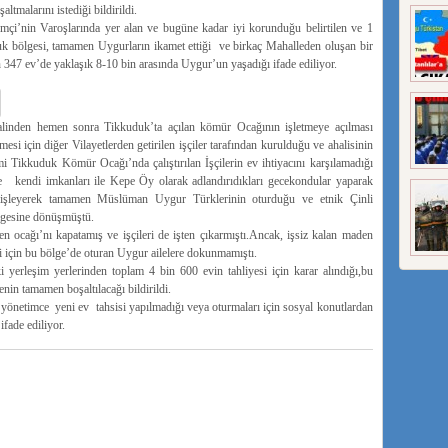
ltmalarını istediği bildirildi.
i’nin Varoşlarında yer alan ve bugüne kadar iyi korunduğu belirtilen ve 1
k bölgesi, tamamen Uygurların ikamet ettiği ve birkaç Mahalleden oluşan bir
n 347 ev’de yaklaşık 8-10 bin arasında Uygur’un yaşadığı ifade ediliyor.
linden hemen sonra Tikkuduk’ta açılan kömür Ocağının işletmeye açılması
si için diğer Vilayetlerden getirilen işçiler tarafından kurulduğu ve ahalisinin
 Tikkuduk Kömür Ocağı’nda çalıştırılan İşçilerin ev ihtiyacını karşılamadığı
lere kendi imkanları ile Kepe Öy olarak adlandırıdıkları gecekondular yaparak
nişleyerek tamamen Müslüman Uygur Türklerinin oturduğu ve etnik Çinli
lgesine dönüşmüştü.
 ocağı’nı kapatamış ve işçileri de işten çıkarmıştı.Ancak, işsiz kalan maden
ği için bu bölge’de oturan Uygur ailelere dokunmamıştı.
 yerleşim yerlerinden toplam 4 bin 600 evin tahliyesi için karar alındığı,bu
enin tamamen boşaltılacağı bildirildi.
n yönetimce yeni ev tahsisi yapılmadığı veya oturmaları için sosyal konutlardan
ifade ediliyor.