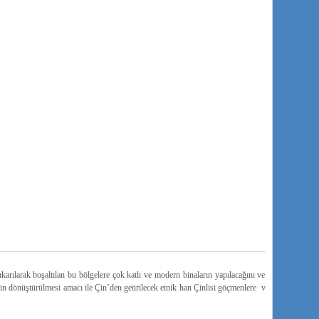
arılarak boşaltılan bu bölgelere çok katlı ve modern binaların yapılacağını ve
nin dönüştürülmesi amacı ile Çin’den getirilecek etnik han Çinlisi göçmenlere v