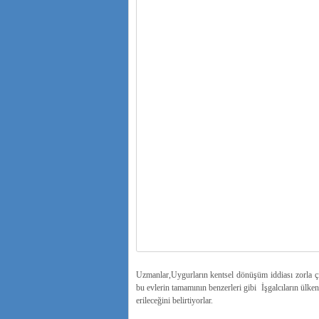
Uzmanlar,Uygurların kentsel dönüşüm iddiası zorla çık
bu evlerin tamamının benzerleri gibi İşgalcıların ülke
erileceğini belirtiyorlar.