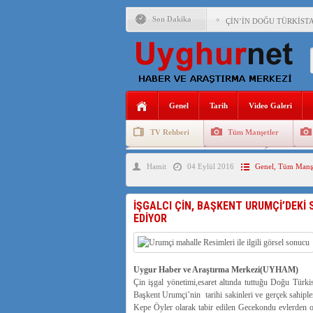
Son Dakika
ÇİN’İN DOĞU TÜRKİST
DİYANET AKADEMİSİ B
150 YILDIR KAYNAYAN
ÇİN’İN UYGUR POLİTİ
Genel
Tarih
Video Galeri
MHP’DEN URUMÇİ KATL
TV Rehberi
Tüm Manşetler
ÇİN’İN ANKARA BÜYÜKE
Uygurlarda Düğün ve Cenaze
Uygur 
Hamit
04 Eylül 2016
Genel
,
Tüm Manşe
İŞGALCİ ÇİN’DEN “FET
SAADET PARTİSİ İLÇE 
İŞGALCI ÇİN, BAŞKENT URUMÇİ’DEKİ
EDİYOR
İŞGALCİ ÇİN,DOĞU TÜ
Uygur Haber ve Araştırma Merkezi(UYHAM)
Çin işgal yönetimi,esaret altında tuttuğu Doğu Türk
Başkent Urumçi’nin tarihi sakinleri ve gerçek sahipl
Kepe Öyler olarak tabir edilen Gecekondu evlerden