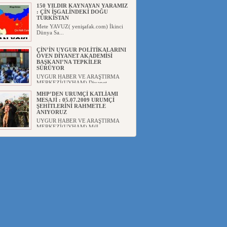
150 YILDIR KAYNAYAN YARAMIZ
: ÇİN İŞGALİNDEKİ DOĞU
TÜRKİSTAN
Mete YAVUZ( yenişafak.com) İkinci
Dünya Sa...
ÇİN’İN UYGUR POLİTİKALARINI
ÖVEN DİYANET AKADEMİSİ
BAŞKANI’NA TEPKİLER
SÜRÜYOR
UYGUR HABER VE ARAŞTIRMA
MERKEZİ(UYHAM) Diyanet
Akademis...
MHP’DEN URUMÇİ KATLİAMI
MESAJİ : 05.07.2009 URUMÇİ
ŞEHİTLERİNİ RAHMETLE
ANIYORUZ
UYGUR HABER VE ARAŞTIRMA
MERKEZİ(UYHAM) Mill...
ÇİN’İN ANKARA BÜYÜKELÇİSİ
JİANG’İN TRABZON ZİYARETİ
Ali ÖZTÜRK( Güneşbakış Gazetesi
yazarı-Trabzon)Geçt...
İŞGALCİ ÇİN’DEN “FETİHLER
SULTANI MEHMET”DİZİSİNE
GARİP SANSÜR VE HADSIZ İHTAR
Av. Oğuzhan ŞAHİN ÇİN'İN
TÜRKİYE'DE SANSÜR ARAYIŞI VE
...
SAADET PARTİSİ İLÇE BAŞKANI :