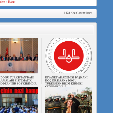
dem
»
Haber
1478 Kez Görüntülendi.
N DOĞU TÜRKİSTAN’DAKİ
DİYANET AKADEMİSİ BAŞKANI
AMALARI SİSTEMATİK
DOÇ.DR.KAAN : DOĞU
ODERN BİR SOYKIRIMDIR!
TÜRKİSTAN BİZİM KIRMIZI
ÇİZGİMİZDİR!”