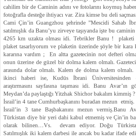
cahilim bir de Caminin adını ve fotolarını koymuş haberi
fotoğrafla desteğe ihtiyacı var. Zira kimse bu deli saçm
Cami Çin’in Guangzhou şehrinde ”Mescidi Sahab İbn
satılmışlık da Banu’yu zirveye taşıyanda işte bu camin
4265 km uzakta olması idi. Tebrikler Banu ! plaketi 
plaket tasarlıyorum ve plaketin üzerinde şöyle bir kara 
kararına vardım ; En altta gazetecinin not defteri olm
onun üzerine de güzel bir dolma kalem olmalı. Gazetecin
arasında dolar olmalı. Kalem de dolma kalem olmalı. 
ikinci haberi ise, Kudüs İbrani Üniversitesinden 
araştırmasını sayfasına taşıması idi. Banu Avar’ın gö
Meydan’da paylaştığı Yitzhak Shichor bakalım kimmiş ? 
İsrail’in 4 tane Cumhurbaşkanını buradan mezun etmiş. 
İsrail’in 3 tane Başbakanını mezun vermiş.Banu 
Türkistan diye bir yeri dahi kabul etmemiş ve Çin’in bat
olarak bilinen…Vs. devam ediyor. Doğu Türkistan
Satılmışlık iki kalem darbesi ile ancak bu kadar ifade ed