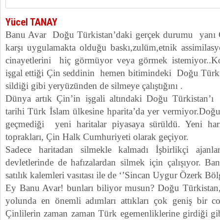
Yücel TANAY
Banu Avar Doğu Türkistan’daki gerçek durumu yanı 
karşı uygulamakta olduğu baskı,zulüm,etnik assimilasy
cinayetlerini hiç görmüyor veya görmek istemiyor..Ko
işgal ettiği Çin seddinin hemen bitimindeki Doğu Türkis
sildiği gibi yeryüzünden de silmeye çalıştığını .
Dünya artık Çin’in işgali altındaki Doğu Türkistan’ı
tarihi Türk İslam ülkesine hparita’da yer vermiyor.Doğu
geçmediği yeni haritalar piyasaya sürüldü. Yeni har
toprakları, Çin Halk Cumhuriyeti olarak geçiyor.
Sadece haritadan silmekle kalmadı İşbirlikçi ajanla
devletlerinde de hafızalardan silmek için çalışıyor. 
satılık kalemleri vasıtası ile de ‘’Sincan Uygur Özerk Bölg
Ey Banu Avar! bunları biliyor musun? Doğu Türkistan,
yolunda en önemli adımları attıkları çok geniş bir 
Çinlilerin zaman zaman Türk egemenliklerine girdiği g