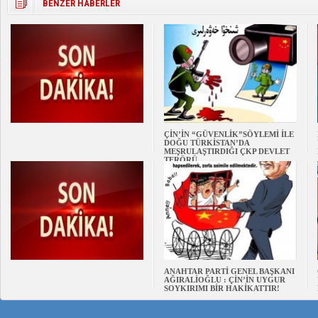
BENZER HABERLER
ÇİN’İN “GÜVENLİK”SÖYLEMİ İLE
DOĞU TÜRKİSTAN’DA
MEŞRULAŞTIRDIĞI ÇKP DEVLET
TERÖRÜ
ANAHTAR PARTİ GENEL BAŞKANI
AĞIRALİOĞLU : ÇİN’İN UYGUR
SOYKIRIMI BİR HAKİKATTIR!