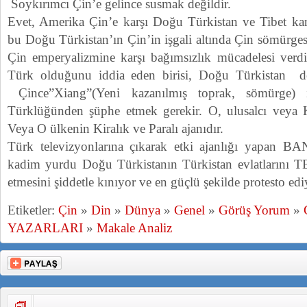
Soykırımcı Çin’e gelince susmak değildir.
Evet, Amerika Çin’e karşı Doğu Türkistan ve Tibet kartl
bu Doğu Türkistan’ın Çin’in işgali altında Çin sömürge
Çin emperyalizmine karşı bağımsızlık mücadelesi verdiğ
Türk olduğunu iddia eden birisi, Doğu Türkistan 
Çince”Xiang”(Yeni kazanılmış toprak, sömürge) i
Türklüğünden şüphe etmek gerekir. O, ulusalcı veya Ke
Veya O ülkenin Kiralık ve Paralı ajanıdır.
Türk televizyonlarına çıkarak etki ajanlığı yapan
kadim yurdu Doğu Türkistanın Türkistan evlatlarını
etmesini şiddetle kınıyor ve en güçlü şekilde protesto ed
Etiketler:
Çin
»
Din
»
Dünya
»
Genel
»
Görüş Yorum
»
YAZARLARI
»
Makale Analiz