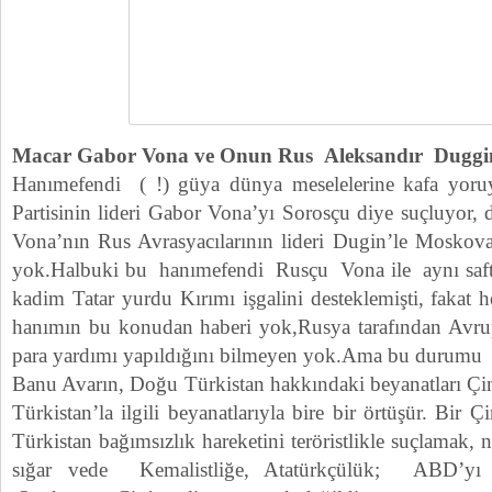
Macar Gabor Vona ve Onun Rus Aleksandır Duggin
Hanımefendi ( !) güya dünya meselelerine kafa yoruy
Partisinin lideri Gabor Vona’yı Sorosçu diye suçluyor,
Vona’nın Rus Avrasyacılarının lideri Dugin’le Moskov
yok.Halbuki bu hanımefendi Rusçu Vona ile aynı saf
kadim Tatar yurdu Kırımı işgalini desteklemişti, fakat 
hanımın bu konudan haberi yok,Rusya tarafından Avrupa
para yardımı yapıldığını bilmeyen yok.Ama bu durumu 
Banu Avarın, Doğu Türkistan hakkındaki beyanatları Çi
Türkistan’la ilgili beyanatlarıyla bire bir örtüşür. Bir
Türkistan bağımsızlık hareketini teröristlikle suçlamak,
sığar vede Kemalistliğe, Atatürkçülük; ABD’yı e