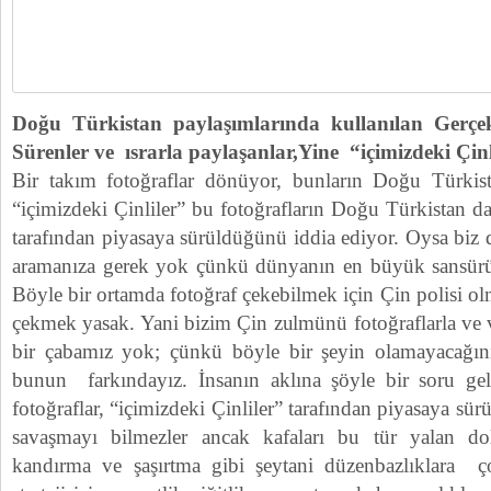
Doğu Türkistan paylaşımlarında kullanılan Gerçek
Sürenler ve ısrarla paylaşanlar,Yine “içimizdeki Çinl
Bir takım fotoğraflar dönüyor, bunların Doğu Türkist
“içimizdeki Çinliler” bu fotoğrafların Doğu Türkistan d
tarafından piyasaya sürüldüğünü iddia ediyor. Oysa biz d
aramanıza gerek yok çünkü dünyanın en büyük sansürü
Böyle bir ortamda fotoğraf çekebilmek için Çin polisi o
çekmek yasak. Yani bizim Çin zulmünü fotoğraflarla ve v
bir çabamız yok; çünkü böyle bir şeyin olamayacağın
bunun farkındayız. İnsanın aklına şöyle bir soru ge
fotoğraflar, “içimizdeki Çinliler” tarafından piyasaya sü
savaşmayı bilmezler ancak kafaları bu tür yalan dol
kandırma ve şaşırtma gibi şeytani düzenbazlıklara ço