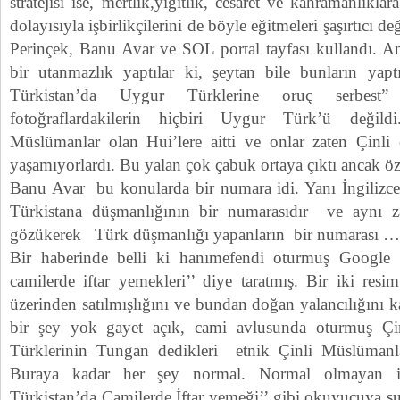
stratejisi ise, mertlik,yiğitlik, cesaret ve kahramanlıklar
dolayısıyla işbirlikçilerini de böyle eğitmeleri şaşırtıcı d
Perinçek, Banu Avar ve SOL portal tayfası kullandı. 
bir utanmazlık yaptılar ki, şeytan bile bunların yap
Türkistan’da Uygur Türklerine oruç serbest” d
fotoğraflardakilerin hiçbiri Uygur Türk’ü değildi
Müslümanlar olan Hui’lere aitti ve onlar zaten Çinli o
yaşamıyorlardı. Bu yalan çok çabuk ortaya çıktı ancak özü
Banu Avar bu konularda bir numara idi. Yanı İngilizc
Türkistana düşmanlığının bir numarasıdır ve aynı 
gözükerek Türk düşmanlığı yapanların bir numarası …
Bir haberinde belli ki hanımefendi oturmuş Google 
camilerde iftar yemekleri’’ diye taratmış. Bir iki res
üzerinden satılmışlığını ve bundan doğan yalancılığını
bir şey yok gayet açık, cami avlusunda oturmuş Çi
Türklerinin Tungan dedikleri etnik Çinli Müslümanlar
Buraya kadar her şey normal. Normal olmayan i
Türkistan’da Camilerde İftar yemeği’’ gibi okuyucuya su