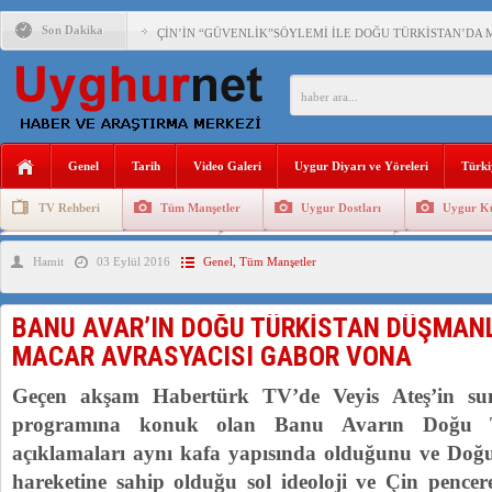
Son Dakika
ÇİN’İN “GÜVENLİK”SÖYLEMİ İLE DOĞU TÜRKİSTAN’DA 
PAKİSTAN,AFGANİSTAN’DA YAŞAYAN UYGURLARA KARŞI Ç
ANAHTAR PARTİ GENEL BAŞKANI AĞIRALİOĞLU : ÇİN’İN
Genel
Tarih
Video Galeri
Uygur Diyarı ve Yöreleri
Türki
ÇİN’İN DOĞU TÜRKİSTAN’DAKİ UYGULAMALARI SİSTEM
TV Rehberi
Tüm Manşetler
Uygur Dostları
Uygur Kü
DİYANET AKADEMİSİ BAŞKANI DOÇ.DR.KAAN : DOĞU TÜR
Uygurlarda Düğün ve Cenaze
Uygur Geleneksel Tip
Uygur Gele
Hamit
03 Eylül 2016
Genel
,
Tüm Manşetler
150 YILDIR KAYNAYAN YARAMIZ : ÇİN İŞGALİNDEKİ DO
ÇİN’İN UYGUR POLİTİKALARINI ÖVEN DİYANET AKADEM
BANU AVAR’IN DOĞU TÜRKİSTAN DÜŞMANL
MHP’DEN URUMÇİ KATLİAMI MESAJİ : 05.07.2009 URUM
MACAR AVRASYACISI GABOR VONA
Geçen akşam Habertürk TV’de Veyis Ateş’in su
programına konuk olan Banu Avarın Doğu T
açıklamaları aynı kafa yapısında olduğunu ve Doğu
hareketine sahip olduğu sol ideoloji ve Çin pencer