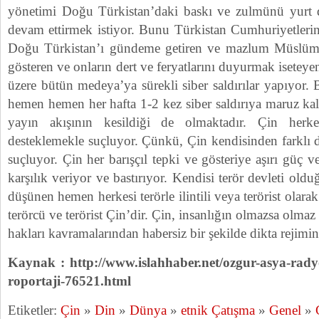
yönetimi Doğu Türkistan’daki baskı ve zulmünü yurt 
devam ettirmek istiyor. Bunu Türkistan Cumhuriyetleri
Doğu Türkistan’ı gündeme getiren ve mazlum Müslüm
gösteren ve onların dert ve feryatlarını duyurmak isetey
üzere bütün medeya’ya sürekli siber saldırılar yapıyor.
hemen hemen her hafta 1-2 kez siber saldırıya maruz kal
yayın akışının kesildiği de olmaktadır. Çin herke
desteklemekle suçluyor. Çünkü, Çin kendisinden farklı dü
suçluyor. Çin her barışçıl tepki ve gösteriye aşırı güç v
karşılık veriyor ve bastırıyor. Kendisi terör devleti oldu
düşünen hemen herkesi terörle ilintili veya terörist olara
terörcü ve terörist Çin’dir. Çin, insanlığın olmazsa olmaz
hakları kavramalarından habersiz bir şekilde dikta rejimin
Kaynak : http://www.islahhaber.net/ozgur-asya-radyo
roportaji-76521.html
Etiketler:
Çin
»
Din
»
Dünya
»
etnik Çatışma
»
Genel
»