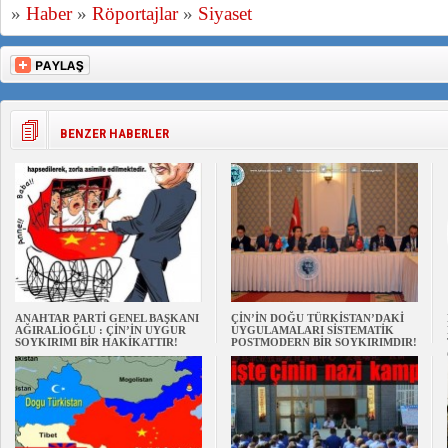
»
Haber
»
Röportajlar
»
Siyaset
BENZER HABERLER
ANAHTAR PARTİ GENEL BAŞKANI
ÇİN’İN DOĞU TÜRKİSTAN’DAKİ
AĞIRALİOĞLU : ÇİN’İN UYGUR
UYGULAMALARI SİSTEMATİK
SOYKIRIMI BİR HAKİKATTIR!
POSTMODERN BİR SOYKIRIMDIR!