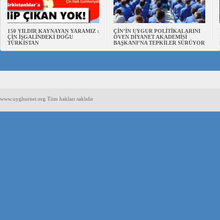
150 YILDIR KAYNAYAN YARAMIZ :
ÇİN’İN UYGUR POLİTİKALARINI
ÇİN İŞGALİNDEKİ DOĞU
ÖVEN DİYANET AKADEMİSİ
TÜRKİSTAN
BAŞKANI’NA TEPKİLER SÜRÜYOR
www.uyghurnet.org Tüm hakları saklıdır