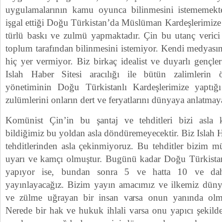
uygulamalarının kamu oyunca bilinmesini istememekte
işgal ettiği Doğu Türkistan’da Müslüman Kardeşlerimize
türlü baskı ve zulmü yapmaktadır. Çin bu utanç verici ic
toplum tarafından bilinmesini istemiyor. Kendi medyası
hiç yer vermiyor. Biz birkaç idealist ve duyarlı gençle
Islah Haber Sitesi aracılığı ile bütün zalimlerin
yönetiminin Doğu Türkistanlı Kardeşlerimize yaptığı
zulümlerini onların dert ve feryatlarını dünyaya anlatmay
Komünist Çin’in bu şantaj ve tehditleri bizi asla
bildiğimiz bu yoldan asla döndüremeyecektir. Biz Islah H
tehditlerinden asla çekinmiyoruz. Bu tehditler bizim m
uyarı ve kamçı olmuştur. Bugünü kadar Doğu Türkistan 
yapıyor ise, bundan sonra 5 ve hatta 10 ve dah
yayınlayacağız. Bizim yayın amacımız ve ilkemiz dünya
ve zülme uğrayan bir insan varsa onun yanında olm
Nerede bir hak ve hukuk ihlali varsa onu yapıcı şekild