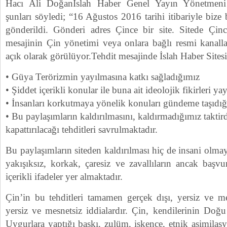
Hacı Ali DoğanIslah Haber Genel Yayın Yönetmeni
şunları söyledi; “16 Ağustos 2016 tarihi itibariyle bize b
gönderildi. Gönderi adres Çince bir site. Sitede Çinc
mesajinin Çin yönetimi veya onlara bağlı resmi kanalla
açık olarak görülüyor.Tehdit mesajinde İslah Haber Sitesi
• Güya Terörizmin yayılmasına katkı sağladığımız
• Şiddet içerikli konular ile buna ait ideolojik fikirleri y
• İnsanları korkutmaya yönelik konuları gündeme taşıdı
• Bu paylaşımların kaldırılmasını, kaldırmadığımız taktir
kapattırılacağı tehditleri savrulmaktadır.
Bu paylaşımların siteden kaldırılması hiç de insani olma
yakışıksız, korkak, çaresiz ve zavallıların ancak başvur
içerikli ifadeler yer almaktadır.
Çin’in bu tehditleri tamamen gerçek dışı, yersiz ve mesn
yersiz ve mesnetsiz iddialardır. Çin, kendilerinin Do
Uygurlara yaptığı baskı, zulüm, işkence, etnik asimilasy