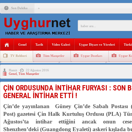
Son Dakika
ÇİN’İN “GÜVENLİK”SÖYLEMİ İLE DOĞU TÜRKİSTAN’DA 
PAKİSTAN,AFGANİSTAN’DA YAŞAYAN UYGURLARA KARŞI Ç
Genel
Tarih
Video Galeri
Uygur Diyarı ve Yöreleri
Türki
ANAHTAR PARTİ GENEL BAŞKANI AĞIRALİOĞLU : ÇİN’İN
TV Rehberi
Tüm Manşetler
Uygur Dostları
Uygur Kü
ÇİN’İN DOĞU TÜRKİSTAN’DAKİ UYGULAMALARI SİSTEM
Uygurlarda Düğün ve Cenaze
Uygur Geleneksel Tip
Uygur Gele
Hamit
22 Ağustos 2016
DİYANET AKADEMİSİ BAŞKANI DOÇ.DR.KAAN : DOĞU TÜR
Genel
,
Tüm Manşetler
150 YILDIR KAYNAYAN YARAMIZ : ÇİN İŞGALİNDEKİ DO
ÇİN ORDUSUNDA İNTİHAR FURYASI : SON B
ÇİN’İN UYGUR POLİTİKALARINI ÖVEN DİYANET AKADEM
GENERAL İNTİHAR ETTİ !
MHP’DEN URUMÇİ KATLİAMI MESAJİ : 05.07.2009 URUM
Çin’de yayınlanan Güney Çin’de Sabah Postası 
Post) gazetesi Çin Halk Kurtuluş Ordusu (PLA) Tüm
Ağustos’ta intihar ettiğini ancak onun cese
Shenzhen’deki (Guangdong Eyaleti) askeri kışlada b