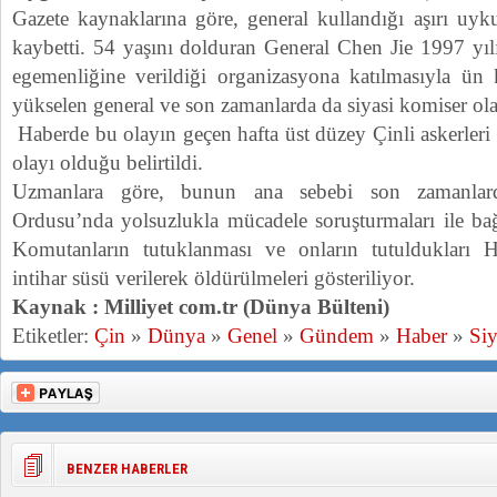
Gazete kaynaklarına göre, general kullandığı aşırı uyk
kaybetti. 54 yaşını dolduran General Chen Jie 1997 y
egemenliğine verildiği organizasyona katılmasıyla ün k
yükselen general ve son zamanlarda da siyasi komiser ol
Haberde bu olayın geçen hafta üst düzey Çinli askerleri 
olayı olduğu belirtildi.
Uzmanlara göre, bunun ana sebebi son zamanlar
Ordusu’nda yolsuzlukla mücadele soruşturmaları ile bağ
Komutanların tutuklanması ve onların tutuldukları H
intihar süsü verilerek öldürülmeleri gösteriliyor.
Kaynak : Milliyet com.tr (Dünya Bülteni)
Etiketler:
Çin
»
Dünya
»
Genel
»
Gündem
»
Haber
»
Siy
BENZER HABERLER