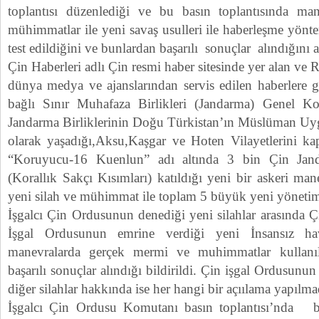
toplantısı düzenlediği ve bu basın toplantısında man
mühimmatlar ile yeni savaş usulleri ile haberleşme yönt
test edildiğini ve bunlardan başarılı sonuçlar alındığını a
Çin Haberleri adlı Çin resmi haber sitesinde yer alan ve R
dünya medya ve ajanslarından servis edilen haberlere g
bağlı Sınır Muhafaza Birlikleri (Jandarma) Genel Ko
Jandarma Birliklerinin Doğu Türkistan’ın Müslüman Uy
olarak yaşadığı,Aksu,Kaşgar ve Hoten Vilayetlerini k
“Koruyucu-16 Kuenlun” adı altında 3 bin Çin Janda
(Korallık Sakçı Kısımları) katıldığı yeni bir askeri ma
yeni silah ve mühimmat ile toplam 5 büyük yeni yönetim’
İşgalcı Çin Ordusunun denediği yeni silahlar arasında Çi
İşgal Ordusunun emrine verdiği yeni İnsansız ha
manevralarda gerçek mermi ve muhimmatlar kullanı
başarılı sonuçlar alındığı bildirildi. Çin işgal Ordusunun
diğer silahlar hakkında ise her hangi bir açıılama yapılmad
İşgalcı Çin Ordusu Komutanı basın toplantısı’nda 