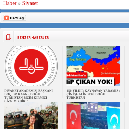
Haber
»
Siyaset
BENZER HABERLER
DİYANET AKADEMİSİ BAŞKANI
150 YILDIR KAYNAYAN YARAMIZ :
DOÇ.DR.KAAN : DOĞU
ÇİN İŞGALİNDEKİ DOĞU
TÜRKİSTAN BİZİM KIRMIZI
TÜRKİSTAN
ÇİZGİMİZDİR!”