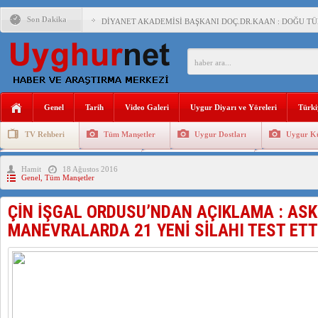
Son Dakika
DİYANET AKADEMİSİ BAŞKANI DOÇ.DR.KAAN : DOĞU TÜR
150 YILDIR KAYNAYAN YARAMIZ : ÇİN İŞGALİNDEKİ DO
ÇİN’İN UYGUR POLİTİKALARINI ÖVEN DİYANET AKADEM
MHP’DEN URUMÇİ KATLİAMI MESAJİ : 05.07.2009 URUM
Genel
Tarih
Video Galeri
Uygur Diyarı ve Yöreleri
Türki
ÇİN’İN ANKARA BÜYÜKELÇİSİ JİANG’İN TRABZON ZİYAR
TV Rehberi
Tüm Manşetler
Uygur Dostları
Uygur Kü
İŞGALCİ ÇİN’DEN “FETİHLER SULTANI MEHMET”DİZİSİN
Uygurlarda Düğün ve Cenaze
Uygur Geleneksel Tip
Uygur Gele
Hamit
18 Ağustos 2016
SAADET PARTİSİ İLÇE BAŞKANI : TEMMUZ AYI,DOĞU TÜR
Genel
,
Tüm Manşetler
İŞGALCİ ÇİN,DOĞU TÜRKİSTAN’DA EN AZ 143 BİN UYGU
ÇİN İŞGAL ORDUSU’NDAN AÇIKLAMA : ASK
MANEVRALARDA 21 YENİ SİLAHI TEST ETT