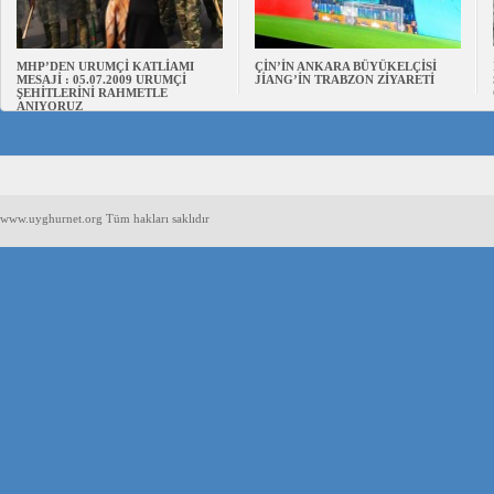
MHP’DEN URUMÇİ KATLİAMI
ÇİN’İN ANKARA BÜYÜKELÇİSİ
MESAJİ : 05.07.2009 URUMÇİ
JİANG’İN TRABZON ZİYARETİ
ŞEHİTLERİNİ RAHMETLE
ANIYORUZ
www.uyghurnet.org Tüm hakları saklıdır