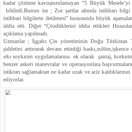
kadar çözüme kavuşturulamayan “5 Büyük Mesele’yi B
bildirdi.Bunun ise ; Zor şartlar altında istihbarı bil
istihbari bilgilerin iletilmesi” hususunda büyük aşamala
iddia etti. Diğer “Çözdüklerini iddia ettikleri Hususl
açıklama yapılmadı.
Uzmanlar ; İşgalcı Çin yönetiminin Doğu Türkistan T
şiddetini arttırarak devam ettirdiği baskı,zulüm,işkence
ırkı soykırım uygulamalarına ek olarak şantaj, korkutm
benzer askeri manevralar ve operasyonlara başvurmalar
istikrarı sağlamaktan ne kadar uzak ve aciz kaldıklarının
ediyorlar.