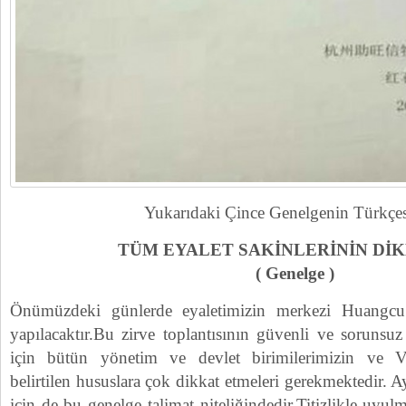
Yukarıdaki Çince Genelgenin Türkçesi
TÜM EYALET SAKİNLERİNİN Dİ
( Genelge )
Önümüzdeki günlerde eyaletimizin merkezi Huangc
yapılacaktır.Bu zirve toplantısının güvenli ve sorunsuz
için bütün yönetim ve devlet birimilerimizin ve Va
belirtilen hususlara çok dikkat etmeleri gerekmektedir. 
için de bu genelge talimat niteliğindedir.Titizlikle uyu