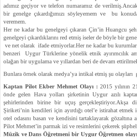
adımız geçiyor ve telefon numaramız de verilmiş.Anca
bir genelge çıkardığımızı söyleyemem ve bu konuda 
veremem.
Her ne kadar bu genelgeyi çıkaran Çin’in Huangcu şeh
genelgeyi çıkardıklarını red etmiş iseler de böyle bir gen
ve net olarak ifade etmiyorlar.Her ne kadar bu kurumlar
benzeri Uygur Türklerine yönelik etnik ayırımcılık a
olağan bir uygulama ve yıllardan beri de devam ettirilmek
Bunlara örnek olarak medya’ya intikal etmiş şu olayları gö
Kaptan Pilot Ekber Mehmet Olayı :
2015 yılının 21
önde gelen Hava yolları şirketinin Uygur azılı kapta
şehirlerinden birine bir uçuş gerçekleştiriyor.Akşa 
Şiriketi’nin kendileri için ayırdığı otel’e istirahat etmek 
otel odasını basan ve kendisini tartaklayarak gözaltına 
Pilot Mehmet’in parmak izi ve resimlerini çekerek şüphe
Müzik ve Dans Öğretmeni bir Uygur Öğretmen olayı