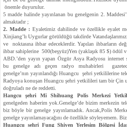
önemle duyurulur.
5 madde halinde yayınlanan bu genelgenin 2. Maddesi’n
almaktadır ;
2. Madde :
Eyaletimiz dahilinde ve özellikle eyalet 
Xinjiang’lı Uygurlar görüldüğü takdirde Vatandaşlarımız
ve noktasına ihbar edeceklerdir. Yapılan ihbarların de
ihbar sahiplerine 500(beşyüz)Yen (yaklaşık 85 $) ödül ve
ABD.’den yayın yapan Özgür Asya Radyosu internet s
bu genelge adı geçen radyo muhabirleri gazetecil
genelge’nın yayınlandığı Huangcu şehri yetkililerine telef
Radyoya konuşan Huangcu şehri yetkilileri tam bir Çin
doğruladı ne de reddetti.
Hangcu şehri Mi Shihuang Polis Merkezi Yetkili
genelgeden haberim yok.Genelge’de bizim merkezin tel
biz böyle bir genelge yayınlamadık. Ancak,Polis Merk
genelge yayınlamayacağını de özellikle söyleyemem. Biz
Huangcu şehri Fung Shiyen Yerleşim Bölgesi İdar