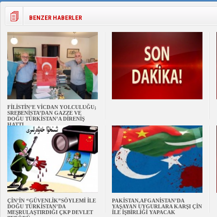
BENZER HABERLER
FİLİSTİN’E VİCDAN YOLCULUĞU;
SREBENİSTA’DAN GAZZE VE
DOĞU TÜRKİSTAN’A DİRENİŞ
HATTI
ÇİN’İN “GÜVENLİK”SÖYLEMİ İLE
PAKİSTAN,AFGANİSTAN’DA
DOĞU TÜRKİSTAN’DA
YAŞAYAN UYGURLARA KARŞI ÇİN
MEŞRULAŞTIRDIĞI ÇKP DEVLET
İLE İŞBİRLİĞİ YAPACAK