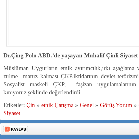
Dr.Çing Polo ABD.’de yaşayan Muhalif Çinli Siyaset b
Müslüman Uygurların etnik ayırımcılık,ırkı aşağlama v
zulme maruz kalması ÇKP.iktidarının devlet terörizmi
Sosyalist maskeli ÇKP, faşizan uygulamalarının 
kınıyoruz.şeklinde değerlendirdi.
Etiketler:
Çin
»
etnik Çatışma
»
Genel
»
Görüş Yorum
»
Siyaset