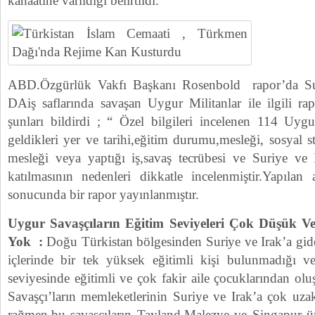
kanaatine varıldığı belirtildi.
ABD.Özgürlük Vakfı Başkanı Rosenbold rapor’da Sur
DAiş saflarında savaşan Uygur Militanlar ile ilgili ra
şunları bildirdi ; “ Özel bilgileri incelenen 114 Uygu
geldikleri yer ve tarihi,eğitim durumu,mesleği, sosyal 
mesleği veya yaptığı iş,savaş tecrübesi ve Suriye ve I
katılmasının nedenleri dikkatle incelenmiştir.Yapılan 
sonucunda bir rapor yayınlanmıştır.
Uygur Savaşçıların Eğitim Seviyeleri Çok Düşük Ve
Yok :
Doğu Türkistan bölgesinden Suriye ve Irak’a gi
içlerinde bir tek yüksek eğitimli kişi bulunmadığı v
seviyesinde eğitimli ve çok fakir aile çocuklarından o
Savaşçı’ların memleketlerinin Suriye ve Irak’a çok uz
rağmen,bu savaşçıların Tayland,Malezye ve Singapur üz