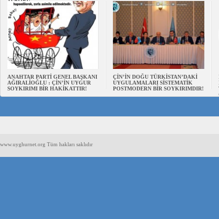
TERÖRÜ
ANAHTAR PARTİ GENEL BAŞKANI
ÇİN’İN DOĞU TÜRKİSTAN’DAKİ
AĞIRALİOĞLU : ÇİN’İN UYGUR
UYGULAMALARI SİSTEMATİK
SOYKIRIMI BİR HAKİKATTIR!
POSTMODERN BİR SOYKIRIMDIR!
www.uyghurnet.org Tüm hakları saklıdır