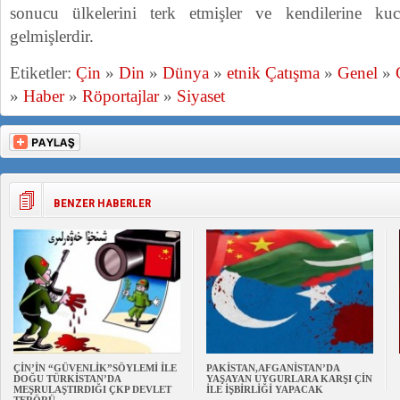
sonucu ülkelerini terk etmişler ve kendilerine ku
gelmişlerdir.
Etiketler:
Çin
»
Din
»
Dünya
»
etnik Çatışma
»
Genel
»
»
Haber
»
Röportajlar
»
Siyaset
BENZER HABERLER
ÇİN’İN “GÜVENLİK”SÖYLEMİ İLE
PAKİSTAN,AFGANİSTAN’DA
DOĞU TÜRKİSTAN’DA
YAŞAYAN UYGURLARA KARŞI ÇİN
MEŞRULAŞTIRDIĞI ÇKP DEVLET
İLE İŞBİRLİĞİ YAPACAK