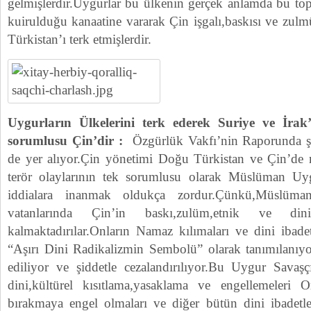
gelmişlerdir.Uygurlar bu ülkenin gerçek anlamda bu top
kuirulduğu kanaatine vararak Çin işgalı,baskısı ve zulm
Türkistan’ı terk etmişlerdir.
Uygurların Ülkelerini terk ederek Suriye ve İrak
sorumlusu Çin’dir :
Özgürlük Vakfı’nin Raporunda ş
de yer alıyor.Çin yönetimi Doğu Türkistan ve Çin’de 
terör olaylarının tek sorumlusu olarak Müslüman Uyg
iddialara inanmak oldukça zordur.Çünkü,Müslüm
vatanlarında Çin’in baskı,zulüm,etnik ve din
kalmaktadırılar.Onların Namaz kılımaları ve dini ibadetl
“Aşırı Dini Radikalizmin Sembolü” olarak tanımılanıyor
ediliyor ve şiddetle cezalandırılıyor.Bu Uygur Savaşçı
dini,kültürel kısıtlama,yasaklama ve engellemeleri O
bırakmaya engel olmaları ve diğer bütün dini ibadetler