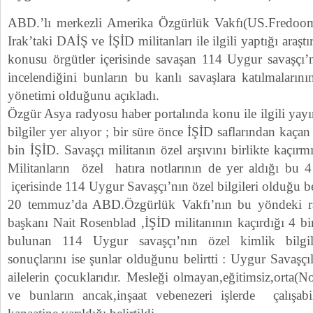
ABD.’lı merkezli Amerika Özgürlük Vakfı(US.Fredoo
Irak’taki DAİŞ ve İŞİD militanları ile ilgili yaptığı araş
konusu örgütler içerisinde savaşan 114 Uygur savaşçı’nı
incelendiğini bunların bu kanlı savaşlara katılmaları
yönetimi olduğunu açıkladı.
Özgür Asya radyosu haber portalında konu ile ilgili ya
bilgiler yer alıyor ; bir süre önce İŞİD saflarından kaçan
bin İŞİD. Savaşçı militanın özel arşıvını birlikte kaçırmı
Militanların özel hatıra notlarının de yer aldığı bu 4 
içerisinde 114 Uygur Savaşçı’nın özel bilgileri olduğu bel
20 temmuz’da ABD.Özgürlük Vakfı’nın bu yöndeki ra
başkanı Nait Rosenblad ,İŞİD militanının kaçırdığı 4 bin
bulunan 114 Uygur savaşçı’nın özel kimlik bilgile
sonuçlarını ise şunlar olduğunu belirtti : Uygur Savaşçıl
ailelerin çocuklarıdır. Mesleği olmayan,eğitimsiz,orta(N
ve bunların ancak,inşaat vebenezeri işlerde çalışabil