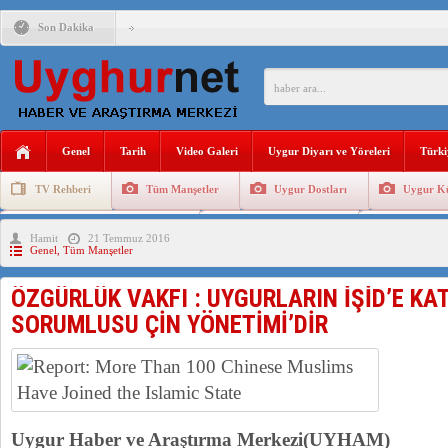
Son Dakika
ANAHTAR PARTİ GENEL BAŞKANI AĞIRALİOĞLU : ÇİN’İN
ÇİN’İN DOĞU TÜRKİSTAN’DAKİ UYGULAMALARI SİSTEM
DİYANET AKADEMİSİ BAŞKANI DOÇ.DR.KAAN : DOĞU TÜR
Genel
Tarih
Video Galeri
Uygur Diyarı ve Yöreleri
Türki
150 YILDIR KAYNAYAN YARAMIZ : ÇİN İŞGALİNDEKİ DO
TV Rehberi
Tüm Manşetler
Uygur Dostları
Uygur Kü
ÇİN’İN UYGUR POLİTİKALARINI ÖVEN DİYANET AKADEM
Uygurlarda Düğün ve Cenaze
Uygur Geleneksel Tip
Uygur Gele
Hamit
21 Temmuz 2016
MHP’DEN URUMÇİ KATLİAMI MESAJİ : 05.07.2009 URUM
Genel
,
Tüm Manşetler
ÇİN’İN ANKARA BÜYÜKELÇİSİ JİANG’İN TRABZON ZİYAR
ÖZGÜRLÜK VAKFI : UYGURLARIN İŞİD’E KA
SORUMLUSU ÇİN YÖNETİMİ’DİR
Uygur Haber ve Araştırma Merkezi(UYHAM)