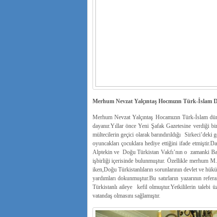
Merhum Nevzat Yalçıntaş Hocmızın Türk-İslam D
Merhum Nevzat Yalçıntaş Hocamızın Türk-İslam dünya
dayanır.Yıllar önce Yeni Şafak Gazetesine verdiği bi
mültecilerin geçici olarak barındırıldığı Sirkeci’deki
oyuncakları çocuklara hediye ettiğini ifade etmiştir
Alptekin ve Doğu Türkistan Vakfı’nın o zamanki B
işbirliği içerisinde bulunmuştur. Özellikle merhum M
iken,Doğu Türkistanlıların sorunlarının devlet ve hük
yardımları dokunmuştur.Bu satırların yazarının refera
Türkistanlı aileye kefil olmuştur.Yetkililerin talebi
vatandaş olmasını sağlamıştır.