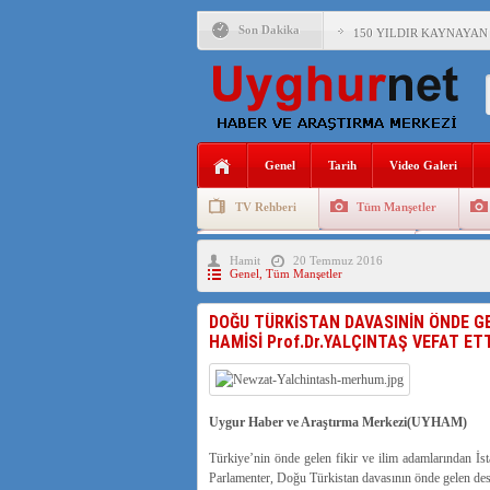
Son Dakika
150 YILDIR KAYNAYAN
ÇİN’İN UYGUR POLİTİ
MHP’DEN URUMÇİ KATL
ÇİN’İN ANKARA BÜYÜKE
Genel
Tarih
Video Galeri
İŞGALCİ ÇİN’DEN “FET
TV Rehberi
Tüm Manşetler
SAADET PARTİSİ İLÇE 
Uygurlarda Düğün ve Cenaze
Uygur 
Hamit
20 Temmuz 2016
İŞGALCİ ÇİN,DOĞU TÜ
Genel
,
Tüm Manşetler
DOĞU TÜRKİSTAN DAVASINİN ÖNDE G
HAMİSİ Prof.Dr.YALÇINTAŞ VEFAT ETT
Uygur Haber ve Araştırma Merkezi(UYHAM)
Türkiye’nin önde gelen fikir ve ilim adamlarından İst
Parlamenter, Doğu Türkistan davasının önde gelen de