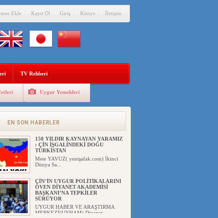
ANAHTAR PARTİ GENEL
itene Ekle
Kayıt Ol
Giriş
Künye
İletişim
BAŞKANI AĞIRALİOĞLU : ÇİN’İN
UYGUR SOYKIRIMI BİR
HAKİKATTIR!
UYGUR HABER VE ARAŞTIRMA
MERKEZİ Anahtar Parti Genel
Başka...
ÇİN’İN DOĞU TÜRKİSTAN’DAKİ
UYGULAMALARI SİSTEMATİK
POSTMODERN BİR
SOYKIRIMDIR!
eri
TV Rehberi
UYGUR HABER VE ARAŞTIRMA
ME...
etleri
Uygur Yemekleri
DİYANET AKADEMİSİ BAŞKANI
DOÇ.DR.KAAN : DOĞU
TÜRKİSTAN BİZİM KIRMIZI
ÇİZGİMİZDİR!”
EN SON HABERLER
UYGUR HABER VE ARAŞTIRMA
MERKEZİ(UYHAM) 19...
150 YILDIR KAYNAYAN YARAMIZ
: ÇİN İŞGALİNDEKİ DOĞU
TÜRKİSTAN
Mete YAVUZ( yenişafak.com) İkinci
Dünya Sa...
ÇİN’İN UYGUR POLİTİKALARINI
ÖVEN DİYANET AKADEMİSİ
BAŞKANI’NA TEPKİLER
SÜRÜYOR
UYGUR HABER VE ARAŞTIRMA
MERKEZİ(UYHAM) Diyanet