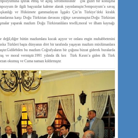
Sempozyumuna iştirak etmiş ve açılış seromonisinde çok güzel bir konuşma
pozyum ile ilgili başyazılar kaleme alarak yayınlamıştır.Sempozyum’a savaş
kanlığı ve Hükümete gammazlayan İşgalcı Çin’in Türkiye’deki kiralık
ühtanlarına karşı Doğu Türkistan davasını yiğitçe savunmuştur.Doğu Türkistan
onuşmalar yaparak mazlum Doğu Türkistanlılara teselli,moral ve ilham kaynağı
değil,diğer bütün mazlumlara kucak açıyor ve onlara engin muhabbetenini
hıska Türkleri başta dünyanın dört bir tarafında yaşayan mazlum müslümanlara
ştır.Gidilebilen bu mazlum Coğrafyaların bir çoğuna bizzat giderek buralarda
almış ve moral vermiştir.1991 yılında ilk kez Türk Kırım’a giden ilk Türk
e ezan okumuş ve Cuma namazı kıldırmıştır.