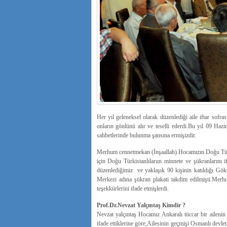
Her yıl geleneksel olarak düzenlediği aile iftar sofr
onların gönlünü alır ve teselli ederdi.Bu yıl 09 Hazi
sahbetlerinde bulunma şansına ermişizdir.
Merhum cennetmekan (İnşaallah) Hocamızın Doğu Türk
için Doğu Türkistanlılarıın minnete ve şükranlarını
düzenlediğimiz ve yaklaşık 90 kişinin katıldığı Gök
Merkezi adına şükran plakati takdim edilmişti.Mer
teşekkürlerini ifade etmişlerdi.
Prof.Dr.Nevzat Yalçıntaş Kimdir ?
Nevzat yalçıntaş Hocamız Ankaralı tüccar bir ailenin 
ifade ettiklerine göre,Ailesinin geçmişi Osmanlı devle