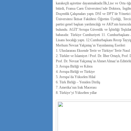
karakeçili aşiretine dayanmaktadır.İlk,Lise ve Orta 
bitirdi, Fransa Caen Üniversitesi’nde Doktora, İngi
Doçentlik Çalışmaları yaptı. DSİ ve DPT’de Yönetici 
Üniversitesi İktisat Fakültesi Öğretim Üyeliği, Terc
partisi genel başkan yardımcılığı ve AKP.nin kurucul
bulundu. AGİT’Avrupa Güvenlik ve İşbirliği Teşkila
babasıdır. Türkiye Cumhuriyeti 11. Cumhurbaşkanı A
Lisans hocalığı yaptı. 12.Cumhurbaşkanı Recep Tayyip 
Merhum Nevzat Yalçıntaş’ın Yayınlanmış Eserleri
1. Uluslararası Eksende Terör ve Türkiye/ Terör Nasıl
2. Türkler ve İslamiyet / Prof. Dr. İlber Ortaylı, Pro
Prof. Dr. Nevzat Yalçıntaş’ın Ahmet Almaz’ın Editörlü
3. Avrupa Birliği ve Kıbrıs
4. Avrupa Birliği ve Türkiye
5. Avrupa’da Yükselen Hilal
6. Türk Birliği – Yeniden Diriliş
7. Amerika’nın Irak Macerası
8. Türkiye’yi Yükselten yıllar