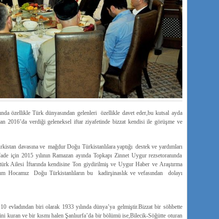
asında özellikle Türk dünyasından gelenleri özellikle davet eder,bu kutsal ayda
ran 2016’da verdiği geleneksel iftar ziyafetinde bizzat kendisi ile görüşme ve
istan davasına ve mağdur Doğu Türkistanlılara yaptığı destek ve yardımları
 ifade için 2015 yılının Ramazan ayında Topkapı Zinnet Uygur rezsetoranında
türk Ailesi İftarında kendisine Ton giydirilmiş ve Uygur Haber ve Araştırma
hum Hocamız Doğu Türkistanlıların bu kadirşinaslık ve vefasından dolayı
10 evladından biri olarak 1933 yılında dünya’ya gelmiştir.Bizzat bir söhbette
tini kuran ve bir kısmı halen Şanlıurfa’da bir bölümü ise,Bilecik-Söğütte oturan