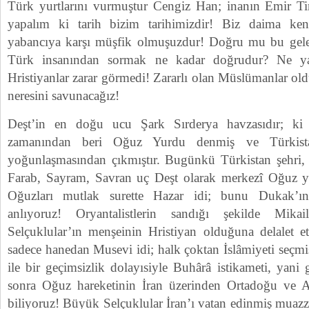
Türk yurtlarını vurmuştur Cengiz Han; inanın Emir T
yapalım ki tarih bizim tarihimizdir! Biz daima ken
yabancıya karşı müşfik olmuşuzdur! Doğru mu bu gel
Türk insanından sormak ne kadar doğrudur? Ne yaz
Hristiyanlar zarar görmedi! Zararlı olan Müslümanlar old
neresini savunacağız!
Deşt’in en doğu ucu Şark Sırderya havzasıdır; ki
zamanından beri Oğuz Yurdu denmiş ve Türkista
yoğunlaşmasından çıkmıştır. Bugünkü Türkistan şehri,
Farab, Sayram, Savran uç Deşt olarak merkezî Oğuz yu
Oğuzları mutlak surette Hazar idi; bunu Dukak’ın 
anlıyoruz! Oryantalistlerin sandığı şekilde Mikai
Selçuklular’ın menşeinin Hristiyan olduğuna delalet 
sadece hanedan Musevi idi; halk çoktan İslâmiyeti seçmiş
ile bir geçimsizlik dolayısiyle Buhârâ istikameti, yani
sonra Oğuz hareketinin İran üzerinden Ortadoğu ve An
biliyoruz! Büyük Selçuklular İran’ı vatan edinmiş muaz