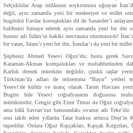
Selçuklular Arap istilâsının soykırımına uğrayan İran’
değil, aynı zamanda yeni bir medeniyet ve millet ort
bugünkü Farslar konuştukları dil ile Sasaniler’i anlayam
halifesini himaye ederek aynı zamanda yeni bir din o
bunun adı İslâm’ın hakiki mecrasına oturmasıydı! İran’ı 
bir vatan, İslam’ı yeni bir din, İranılar’ı da yeni bir millet
Şüphesiz Ahmed Yesevi Oğuz’du; bunu gerek Savra
Karaman-Akman komşulukları ve muhabbetinden dah
Karluk demek mümkün değildir; çünkü taşlar yerin
Türkistan’da adları ile müsemma “Bayır” yerleri te
Yesevi’de kültür ve inanç olarak Tarım Havzası yerin
Bugün bile Yesevi coğrafyasının doğusuna muh
mümkündür. Cengiz gibi Emir Timur da Oğuz coğrafyasın
ama hâlâ Savran’nın batıssındakı ovanın adı Teke’dir
onu takib eden yıllarda Tatar baskısı artınca Deşt’in
taşındılar. Onlara Oğuz Kıpçakları, Kıpçak Kırgızları,