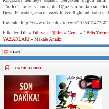
Kıpçakları denmeye başladı. Gerçekten bugün tarihi D
Türkler’i millet yapan tarihi Oğuz yurdunda esmekted
Deşt-i Kıpçaktır, ama ne yazık ki kendi gitti adı kaldı yad
Kaynak : http://www.ulkucukadro.com/2016/07/47380/
Etiketler:
Din
»
Dünya
»
Eğitim
»
Genel
»
Görüş Yorum
YAZARLARI
»
Makale Analiz
BENZER HABERLER