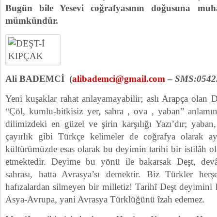
Bugün bile Yesevi coğrafyasının doğusuna muh
mümkündür.
Ali BADEMCİ (
alibademci@gmail.com
–
SMS:0542.
Yeni kuşaklar rahat anlayamayabilir; aslı Arapça olan 
“Çöl, kumlu-bitkisiz yer, sahra , ova , yaban” anlamın
dilimizdeki en güzel ve şirin karşılığı Yazı’dır; yaban,
çayırlık gibi Türkçe kelimeler de coğrafya olarak a
kültürümüzde esas olarak bu deyimin tarihi bir istilâh o
etmektedir. Deyime bu yönü ile bakarsak Deşt, devâ
sahrası, hatta Avrasya’sı demektir. Biz Türkler herş
hafızalardan silmeyen bir milletiz! Tarihî Deşt deyimini
Asya-Avrupa, yani Avrasya Türklüğünü îzah edemez.