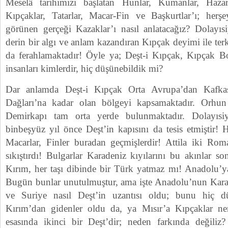
Meselâ tarihimizi başlatan Hunlar, Kumanlar, Haza
Kıpçaklar, Tatarlar, Macar-Fin ve Başkurtlar’ı; he
görünen gerçeği Kazaklar’ı nasıl anlatacağız? Dolayı
derin bir algı ve anlam kazandıran Kıpçak deyimi ile ter
da ferahlamaktadır! Öyle ya; Deşt-i Kıpçak, Kıpçak Boz
insanları kimlerdir, hiç düşünebildik mi?
Dar anlamda Deşt-i Kıpçak Orta Avrupa’dan Kafka
Dağları’na kadar olan bölgeyi kapsamaktadır. Orhun 
Demirkapı tam orta yerde bulunmaktadır. Dolayısiy
binbeşyüz yıl önce Deşt’in kapısını da tesis etmiştir! H
Macarlar, Finler buradan geçmişlerdir! Attila iki Ro
sıkıştırdı! Bulgarlar Karadeniz kıyılarını bu akınlar 
Kırım, her taşı dibinde bir Türk yatmaz mı! Anadolu’
Bugün bunlar unutulmuştur, ama işte Anadolu’nun Karade
ve Suriye nasıl Deşt’in uzantısı oldu; bunu hiç d
Kırım’dan gidenler oldu da, ya Mısır’a Kıpçaklar n
esasında ikinci bir Deşt’dir; neden farkında değiliz