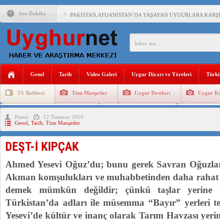
Son Dakika
PAKİSTAN,AFGANİSTAN’DA YAŞAYAN UYGURLARA KARŞI Ç
ANAHTAR PARTİ GENEL BAŞKANI AĞIRALİOĞLU : ÇİN’İN
ÇİN’İN DOĞU TÜRKİSTAN’DAKİ UYGULAMALARI SİSTEM
Genel
Tarih
Video Galeri
Uygur Diyarı ve Yöreleri
Türki
DİYANET AKADEMİSİ BAŞKANI DOÇ.DR.KAAN : DOĞU TÜR
TV Rehberi
Tüm Manşetler
Uygur Dostları
Uygur Kü
150 YILDIR KAYNAYAN YARAMIZ : ÇİN İŞGALİNDEKİ DO
Uygurlarda Düğün ve Cenaze
Uygur Geleneksel Tip
Uygur Gele
Hamit
12 Temmuz 2016
ÇİN’İN UYGUR POLİTİKALARINI ÖVEN DİYANET AKADEM
Genel
,
Tarih
,
Tüm Manşetler
MHP’DEN URUMÇİ KATLİAMI MESAJİ : 05.07.2009 URUM
DEŞT-İ KIPÇAK
Ahmed Yesevi Oğuz’du; bunu gerek Savran Oğuzlar
Akman komşulukları ve muhabbetinden daha rahat 
demek mümkün değildir; çünkü taşlar yerine 
Türkistan’da adları ile müsemma “Bayır” yerleri te
Yesevi’de kültür ve inanç olarak Tarım Havzası yerin