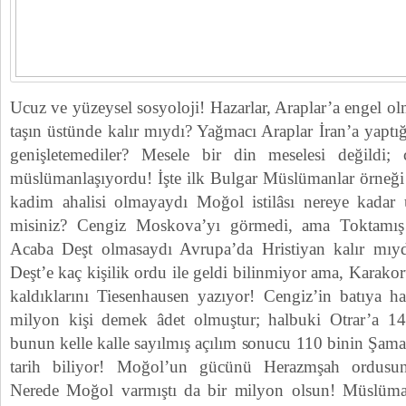
Ucuz ve yüzeysel sosyoloji! Hazarlar, Araplar’a engel ol
taşın üstünde kalır mıydı? Yağmacı Araplar İran’a yaptı
genişletemediler? Mesele bir din meselesi değildi;
müslümanlaşıyordu! İşte ilk Bulgar Müslümanlar örneği
kadim ahalisi olmayaydı Moğol istilâsı nereye kadar u
misiniz? Cengiz Moskova’yı görmedi, ama Toktamış 
Acaba Deşt olmasaydı Avrupa’da Hristiyan kalır mıyd
Deşt’e kaç kişilik ordu ile geldi bilinmiyor ama, Karak
kaldıklarını Tiesenhausen yazıyor! Cengiz’in batıya h
milyon kişi demek âdet olmuştur; halbuki Otrar’a 140
bunun kelle kalle sayılmış açılım sonucu 110 binin Şama
tarih biliyor! Moğol’un gücünü Herazmşah ordusunu
Nerede Moğol varmıştı da bir milyon olsun! Müslüman