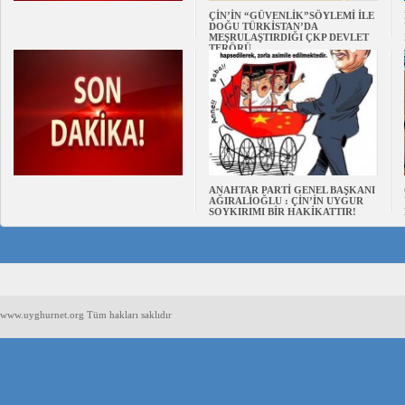
ÇİN’İN “GÜVENLİK”SÖYLEMİ İLE
DOĞU TÜRKİSTAN’DA
MEŞRULAŞTIRDIĞI ÇKP DEVLET
TERÖRÜ
ANAHTAR PARTİ GENEL BAŞKANI
AĞIRALİOĞLU : ÇİN’İN UYGUR
SOYKIRIMI BİR HAKİKATTIR!
www.uyghurnet.org Tüm hakları saklıdır