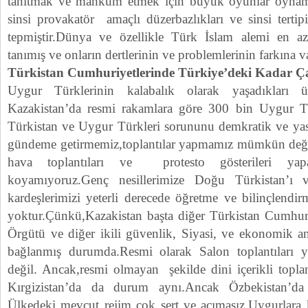
tanıtmak ve mahkum etmek için büyük oyunlar oynam
sinsi provakatör amaçlı düzerbazlıkları ve sinsi tertipi
tepmiştir.Dünya ve özellikle Türk İslam alemi en a
tanımış ve onların dertlerinin ve problemlerinin farkına va
Türkistan Cumhuriyetlerinde Türkiye’deki Kadar Ça
Uygur Türklerinin kalabalık olarak yaşadıkları ü
Kazakistan’da resmi rakamlara göre 300 bin Uygur 
Türkistan ve Uygur Türkleri sorununu demkratik ve yasa
gündeme getirmemiz,toplantılar yapmamız mümkün değil
hava toplantıları ve protesto gösterileri yap
koyamıyoruz.Genç nesillerimize Doğu Türkistan’ı
kardeşlerimizi yeterli derecede öğretme ve bilinçlendi
yoktur.Çünkü,Kazakistan başta diğer Türkistan Cumhuriy
Örgütü ve diğer ikili güvenlik, Siyasi, ve ekonomik an
bağlanmış durumda.Resmi olarak Salon toplantılar
değil. Ancak,resmi olmayan şekilde dini içerikli toplan
Kırgizistan’da da durum aynı.Ancak Özbekistan’
Ülkedeki mevcut rejim çok sert ve acımasız.Uygurlara k