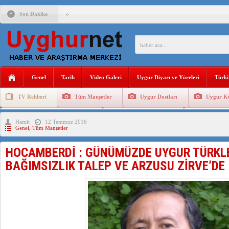
Son Dakika
ÇİN’İN “GÜVENLİK”SÖYLEMİ İLE DOĞU TÜRKİSTAN’DA 
PAKİSTAN,AFGANİSTAN’DA YAŞAYAN UYGURLARA KARŞI Ç
Genel
Tarih
Video Galeri
Uygur Diyarı ve Yöreleri
Türki
ANAHTAR PARTİ GENEL BAŞKANI AĞIRALİOĞLU : ÇİN’İN
TV Rehberi
Tüm Manşetler
Uygur Dostları
Uygur Kü
ÇİN’İN DOĞU TÜRKİSTAN’DAKİ UYGULAMALARI SİSTEM
Uygurlarda Düğün ve Cenaze
Uygur Geleneksel Tip
Uygur Gele
Hamit
12 Temmuz 2016
DİYANET AKADEMİSİ BAŞKANI DOÇ.DR.KAAN : DOĞU TÜR
Genel
,
Tüm Manşetler
150 YILDIR KAYNAYAN YARAMIZ : ÇİN İŞGALİNDEKİ DO
HOCAMBERDİ : GÜNÜMÜZDE UYGUR TÜRKL
ÇİN’İN UYGUR POLİTİKALARINI ÖVEN DİYANET AKADEM
BAĞIMSIZLIK TALEP VE ARZUSU ZİRVE’DE
MHP’DEN URUMÇİ KATLİAMI MESAJİ : 05.07.2009 URUM