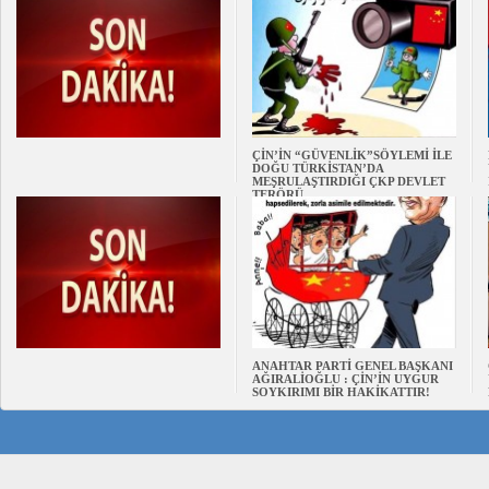
ÇİN’İN “GÜVENLİK”SÖYLEMİ İLE
DOĞU TÜRKİSTAN’DA
MEŞRULAŞTIRDIĞI ÇKP DEVLET
TERÖRÜ
ANAHTAR PARTİ GENEL BAŞKANI
AĞIRALİOĞLU : ÇİN’İN UYGUR
SOYKIRIMI BİR HAKİKATTIR!