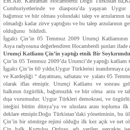
Em.Alb. Kahraman Hocamberdi Doğu Türkistan’da,Kaz
Cumhuriyetlerinde ve diaspora’da yaşayan Uygur T
bağımsız ve hür olması yolundaki talep ve arzularının t
olmadığı kadar zirve yaptığını ve bu talep arzularının g
olduğunu bildirdi.
İşgalcı Çin’in 05 Temmuz 2009 Urumçi Katliamını
Asya radyosuna değerlendiren Hocamberdi şunları ifade et
Urumçi Katliamı Çin’in yaptığı etnik Bir Soykırımdı
Çin’in 05 Temmuz 2009’da Urumci’de yaptığı katliam ta
İşgalcı Çin’in 60 yıldır,Uygur Türklerini inandırmaya çalı
ve Kardeşliği “ dayatması, safsatası ve yalanı 05 Tem
olarak iflas etmiştir. Urumçi Katliamı ve sonrası ge
halkının özgürlük, bağımsızlık ve hür olma arzu ve tale
dışa vurumudur. Uygur Türkleri demokrasi, ve özgürlü
isteğini bütün dünya’ya ve uluslara arası topluma ilk
deklare etmiştir.Doğu Türkistan’daki yönetiminin, bu ül
Çin’in bir sömürge rejimi olduğu ilk kez açık ve net ol
Çin halk Kurtuluş Ordusu adı verilen gerçekte ise