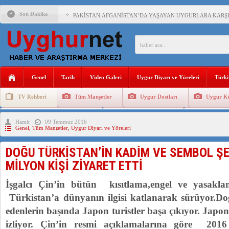
Son Dakika
PAKİSTAN,AFGANİSTAN’DA YAŞAYAN UYGURLARA KARŞI Ç
ANAHTAR PARTİ GENEL BAŞKANI AĞIRALİOĞLU : ÇİN’İN
ÇİN’İN DOĞU TÜRKİSTAN’DAKİ UYGULAMALARI SİSTEM
Genel
Tarih
Video Galeri
Uygur Diyarı ve Yöreleri
Türki
DİYANET AKADEMİSİ BAŞKANI DOÇ.DR.KAAN : DOĞU TÜR
TV Rehberi
Tüm Manşetler
Uygur Dostları
Uygur Kü
150 YILDIR KAYNAYAN YARAMIZ : ÇİN İŞGALİNDEKİ DO
Uygurlarda Düğün ve Cenaze
Uygur Geleneksel Tip
Uygur Gele
Hamit
09 Temmuz 2016
ÇİN’İN UYGUR POLİTİKALARINI ÖVEN DİYANET AKADEM
Genel
,
Tüm Manşetler
,
Uygur Diyarı ve Yöreleri
MHP’DEN URUMÇİ KATLİAMI MESAJİ : 05.07.2009 URUM
DOĞU TÜRKİSTAN’İN KADİM VE SEMBOL ŞE
ÇİN’İN ANKARA BÜYÜKELÇİSİ JİANG’İN TRABZON ZİYAR
MİLYON KİŞİ ZİYARET ETTİ
İşgalcı Çin’in bütün kısıtlama,engel ve yasakl
Türkistan’a dünyanın ilgisi katlanarak sürüyor.Do
edenlerin başında Japon turistler başa çıkıyor. Japonl
izliyor. Çin’in resmi açıklamalarına göre 2016