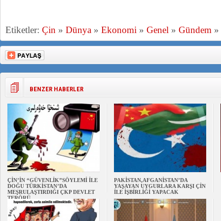
Etiketler:
Çin
»
Dünya
»
Ekonomi
»
Genel
»
Gündem
BENZER HABERLER
ÇİN’İN “GÜVENLİK”SÖYLEMİ İLE
PAKİSTAN,AFGANİSTAN’DA
DOĞU TÜRKİSTAN’DA
YAŞAYAN UYGURLARA KARŞI ÇİN
MEŞRULAŞTIRDIĞI ÇKP DEVLET
İLE İŞBİRLİĞİ YAPACAK
TERÖRÜ