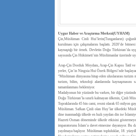
Uygur Haber ve Araştırma Merkezi(UYHAM)
Çin,Müslüman Cinli Hui’lerin(Tunganların) çoğu
kurulması için çalışmalarını başlattı. 2020’de bitmes
kaynaştığı bir örnek. Devletin Doğu Türkistan’da uygul
sayısında Çin Hükümeti’nin Müslümanlar üzerinde uygul
Arap-Çin Dostluk Meydanı, Arap-Çin Kapısı Tatil ve
yerler, Çin’in Ningxia Hui Özerk Bölgesi’nde başlay
“Müslüman dünyasına hitap eden uluslararası turizm mer
turizm, bilim, teknoloji alanlarında kaynaşmasını 
tamamlanması bekleniyor.
Madalyonun bir yüzünde bu varken, bir diğer yüzünde Ç
Doğu Türkistan’la sınırlı kalmayan ülkenin, Çinli Müslü
Topraklarında 45 bin cami, resmi olarak 65 milyon ga
Müslüman. Safkan Çinli olan Huy’lar ülkedeki Müslü
dine inanmadığı ülkede en hızlı yayılan din ise İslamiye
Hazreti Osman döneminde ülkede etkisini göstermeye 
imparatorunu İslam’a davet etmesine dayanıyor. Bu d
yayılmaya başlıyor. Müslüman topluluklar, 18. yüzyıll