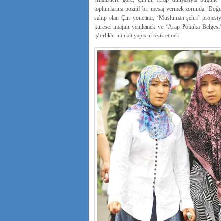
Analistlere göre, Çin’in, Arap dünyasıyla bugüne kada
toplumlarına pozitif bir mesaj vermek zorunda. Doğu
sahip olan Çin yönetimi, ‘Müslüman şehri’ projesiyle
küresel imajını yenilemek ve ‘Arap Politika Belgesi
işbirliklerinin alt yapısını tesis etmek.