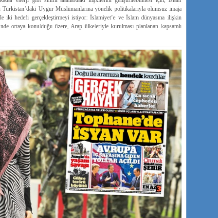
r enerji gibi sınırlı alanlardaki ilişkilerini geliştirilebilmesi için, İslam
 Türkistan’daki Uygur Müslümanlarına yönelik politikalarıyla olumsuz imaja
 iki hedefi gerçekleştirmeyi istiyor: İslamiyet’e ve İslam dünyasına ilişkin
’nde ortaya konulduğu üzere, Arap ülkeleriyle kurulması planlanan kapsamlı