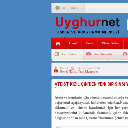
Son Dakika
ÇİN’İN “GÜVENLİK”SÖ
PAKİSTAN,AFGANİSTAN
Genel
Tarih
Video Galeri
ANAHTAR PARTİ GENEL 
TV Rehberi
Tüm Manşetler
ÇİN’İN DOĞU TÜRKİST
Uygurlarda Düğün ve Cenaze
Uygur 
Hamit
03 Temmuz 2016
DİYANET AKADEMİSİ B
Genel
,
Tarih
,
Tüm Manşetler
150 YILDIR KAYNAYAN
ATEİST KIZIL ÇİN’DEN YENİ BİR SİN
“
ÇİN’İN UYGUR POLİTİ
Ateist ve komünist Çin yönetimi,esareti altında
MHP’DEN URUMÇİ KATL
değerlerini aşağılayarak hakaretler ederken,Nam
aldatmak ve sinsice kandırmak için her çare
hassasiyetlerini kullanarak ekonomik çıkar el
bölgesinde “Çin mali Çakma Müslüman Şehir” kur