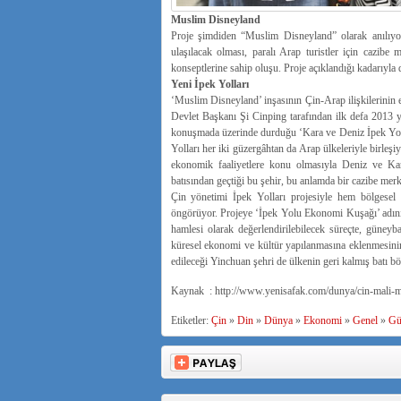
Muslim Disneyland
Proje şimdiden “Mus­lim Disneyland” olarak anılıyor
ulaşılacak ol­ması, paralı Arap turistler için cazib
konseptlerine sahip oluşu. Proje açıklandığı kadarıyla
Yeni İpek Yolları
‘Muslim Disneyland’ inşasının Çin-Arap ilişki­lerinin e
Devlet Başkanı Şi Cinping tarafından ilk defa 2013 yı
konuş­mada üzerinde durduğu ‘Kara ve Deniz İpek Yolla
Yolları her iki güzergâhtan da Arap ülkeleriyle birleşi
ekonomik faaliyetle­re konu olmasıyla Deniz ve Kar
batısından geçtiği bu şehir, bu anlamda bir cazibe mer­
Çin yönetimi İpek Yolları projesiyle hem bölgesel hem
öngörüyor. Projeye ‘İpek Yolu Ekonomi Kuşa­ğı’ adının
hamlesi olarak değerlendirilebilecek süreçte, güneybat
küresel ekonomi ve kültür yapı­lanmasına eklenmesinin
edileceği Yinchuan şehri de ülkenin geri kalmış batı b
Kaynak : http://www.yenisafak.com/dunya/cin-mali-
Etiketler:
Çin
»
Din
»
Dünya
»
Ekonomi
»
Genel
»
Gü