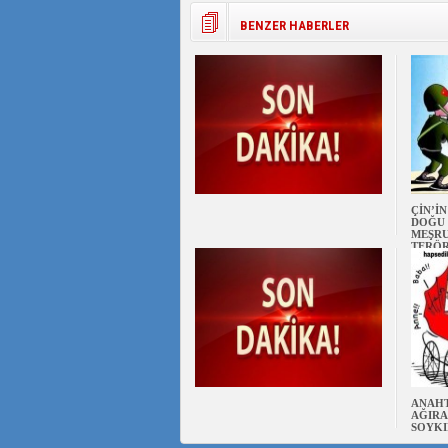
BENZER HABERLER
ÇİN’İ
DOĞU 
MEŞRU
TERÖ
ANAHT
AĞIRA
SOYKI