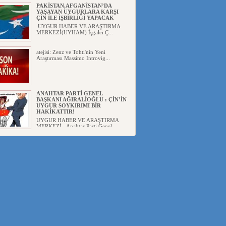
PAKİSTAN,AFGANİSTAN’DA
YAŞAYAN UYGURLARA KARŞI
ÇİN İLE İŞBİRLİĞİ YAPACAK
UYGUR HABER VE ARAŞTIRMA
MERKEZİ(UYHAM) İşgalci Ç...
atejisi: Zenz ve Tohti'nin Yeni
Araştırması Massimo Introvig...
ANAHTAR PARTİ GENEL
BAŞKANI AĞIRALİOĞLU : ÇİN’İN
UYGUR SOYKIRIMI BİR
HAKİKATTIR!
UYGUR HABER VE ARAŞTIRMA
MERKEZİ Anahtar Parti Genel
Başka...
ÇİN’İN DOĞU TÜRKİSTAN’DAKİ
UYGULAMALARI SİSTEMATİK
POSTMODERN BİR
SOYKIRIMDIR!
UYGUR HABER VE ARAŞTIRMA
ME...
DİYANET AKADEMİSİ BAŞKANI
DOÇ.DR.KAAN : DOĞU
TÜRKİSTAN BİZİM KIRMIZI
ÇİZGİMİZDİR!”
UYGUR HABER VE ARAŞTIRMA
MERKEZİ(UYHAM) 19...
150 YILDIR KAYNAYAN YARAMIZ