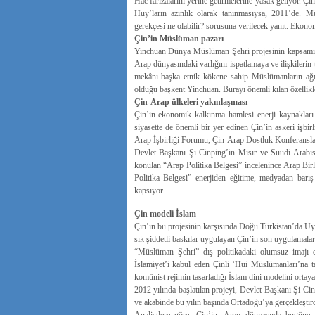
Hac farizalarını yerine getirmelerine yasak geliyor. Ç
Huy’ların azınlık olarak tanınmasıysa, 2011’de. Mü
gerekçesi ne olabilir? sorusuna verilecek yanıt: Ekono
Çin’in Müslü­man pazarı
Yinchuan Dünya Müslüman Şehri projesinin kapsamınd
Arap dünyasındaki varlığını ispatlamaya ve ilişkilerin 
mekânı başka etnik kökene sahip Müslümanların ağır
olduğu başkent Yinchuan. Burayı önemli kılan özellikle
Çin-Arap ülkeleri yakınlaşması
Çin’in ekonomik kalkınma hamlesi enerji kaynakları
siyasette de önemli bir yer edinen Çin’in askeri işbirl
Arap İşbirliği Forumu, Çin-Arap Dostluk Konferansları 
Devlet Başkanı Şi Cinping’in Mısır ve Suudi Arabist
konulan “Arap Politika Belgesi” incelenince Arap Birl
Politika Belgesi” enerjiden eğitime, medyadan barış
kapsıyor.
Çin modeli İslam
Çin’in bu projesinin karşısında Doğu Türkistan’da Uyg
sık şiddetli baskılar uygulayan Çin’in son uygulamala
“Müslüman Şehri” dış politikadaki olumsuz imajı da
İslamiyet’i kabul eden Çinli ‘Hui Müslümanları’na t
komünist rejimin tasarladığı İslam dini modelini ortay
2012 yılında başlatılan projeyi, Devlet Başkanı Şi Ci
ve akabinde bu yılın başında Ortadoğu’ya gerçekleştirdi