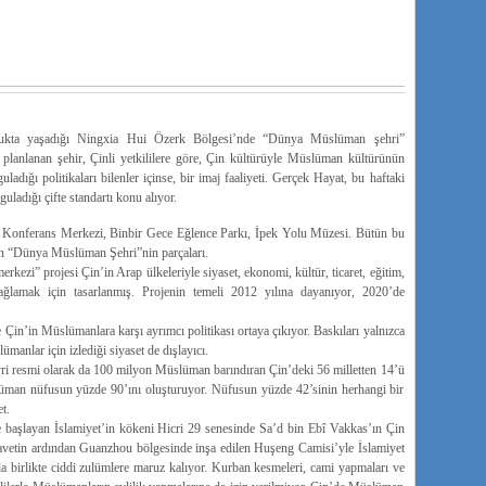
nlukta yaşadığı Ningxia Hui Özerk Bölgesi’nde “Dünya Müslüman şehri”
i planlanan şehir, Çinli yetkililere göre, Çin kültürüyle Müslüman kültürünün
adığı politikaları bilenler içinse, bir imaj faaliyeti. Gerçek Hayat, bu haftaki
adığı çifte standartı konu alıyor.
 Konferans Merkezi, Binbir Gece Eğlence Parkı, İpek Yolu Müzesi. Bütün bu
an “Dünya Müslüman Şehri”nin parçaları.
kezi” projesi Çin’in Arap ülkeleriyle siyaset, ekonomi, kültür, ticaret, eğitim,
sağlamak için tasarlanmış. Projenin temeli 2012 yılına dayanıyor, 2020’de
in’in Müslümanlara karşı ayrımcı politikası ortaya çıkıyor. Baskıları yalnızca
manlar için izlediği siyaset de dışlayıcı.
yri resmi olarak da 100 milyon Müslüman barındıran Çin’deki 56 milletten 14’ü
man nüfusun yüzde 90’ını oluşturuyor. Nüfusun yüzde 42’sinin herhangi bir
t.
başlayan İslamiyet’in kökeni Hicri 29 senesinde Sa’d bin Ebî Vakkas’ın Çin
avetin ardından Guanzhou bölgesinde inşa edilen Huşeng Camisi’yle İslamiyet
a birlikte ciddi zulümlere maruz kalıyor. Kurban kesmeleri, cami yapmaları ve