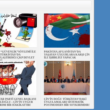
N “GÜVENLİK”SÖYLEMİ İLE
PAKİSTAN,AFGANİSTAN’DA
TÜRKİSTAN’DA
YAŞAYAN UYGURLARA KARŞI ÇİN
LAŞTIRDIĞI ÇKP DEVLET
İLE İŞBİRLİĞİ YAPACAK
RÜ
AR PARTİ GENEL BAŞKANI
ÇİN’İN DOĞU TÜRKİSTAN’DAKİ
LİOĞLU : ÇİN’İN UYGUR
UYGULAMALARI SİSTEMATİK
RIMI BİR HAKİKATTIR!
POSTMODERN BİR SOYKIRIMDIR!