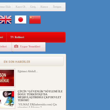
itene Ekle
Kayıt Ol
Giriş
Künye
İletişim
eri
TV Rehberi
etleri
Uygur Yemekleri
EN SON HABERLER
Eğitimci Abdull...
ÇİN’İN “GÜVENLİK”SÖYLEMİ İLE
DOĞU TÜRKİSTAN’DA
MEŞRULAŞTIRDIĞI ÇKP DEVLET
TERÖRÜ
YILMAZ ER(habernida.com) Çin
yönetimi 4 Ağustos 2...