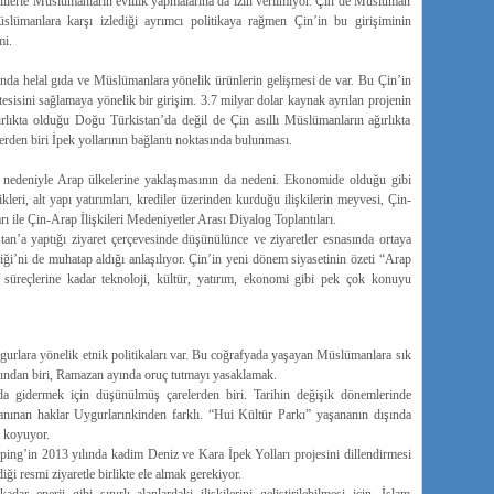
inlilerle Müslümanların evlilik yapmalarına da izin verilmiyor. Çin’de Müslüman
slümanlara karşı izlediği ayrımcı politikaya rağmen Çin’in bu girişiminin
mi.
a helal gıda ve Müslümanlara yönelik ürünlerin gelişmesi de var. Bu Çin’in
tesisini sağlamaya yönelik bir girişim. 3.7 milyar dolar kaynak ayrılan projenin
lıkta olduğu Doğu Türkistan’da değil de Çin asıllı Müslümanların ağırlıkta
rden biri İpek yollarının bağlantı noktasında bulunması.
 nedeniyle Arap ülkelerine yaklaşmasının da nedeni. Ekonomide olduğu gibi
ikleri, alt yapı yatırımları, krediler üzerinden kurduğu ilişkilerin meyvesi, Çin-
ile Çin-Arap İlişkileri Medeniyetler Arası Diyalog Toplantıları.
an’a yaptığı ziyaret çerçevesinde düşünülünce ve ziyaretler esnasında ortaya
iği’ni de muhatap aldığı anlaşılıyor. Çin’in yeni dönem siyasetinin özeti “Arap
 süreçlerine kadar teknoloji, kültür, yatırım, ekonomi gibi pek çok konuyu
urlara yönelik etnik politikaları var. Bu coğrafyada yaşayan Müslümanlara sık
rından biri, Ramazan ayında oruç tutmayı yasaklamak.
 gidermek için düşünül­müş çarelerden biri. Tari­hin değişik dönemlerinde
anınan haklar Uygurlarınkinden farklı. “Hui Kültür Parkı” ya­şananın dışında
a koyuyor.
nping’in 2013 yılında kadim Deniz ve Kara İpek Yolları projesini dillendirmesi
ği resmi ziyaretle birlikte ele almak gerekiyor.