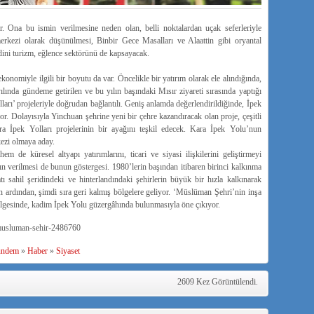
. Ona bu ismin verilmesine neden olan, belli noktalardan uçak seferleriyle
e merkezi olarak düşünülmesi, Binbir Gece Masalları ve Alaattin gibi oryantal
 dini turizm, eğlence sektörünü de kapsayacak.
konomiyle ilgili bir boyutu da var. Önce­likle bir yatırım olarak ele alındığında,
lında günde­me getirilen ve bu yılın başındaki Mısır ziyareti sırasında yaptığı
rı’ projeleriyle doğrudan bağlantılı. Geniş anlamda değerlendirildiğinde, İpek
­yor. Dolayısıyla Yinchuan şehrine yeni bir çehre kazandıracak olan proje, çeşitli
a İpek Yolları proje­lerinin bir ayağını teşkil edecek. Kara İpek Yolu’nun
kezi olmaya aday.
 de küresel altyapı yatırımlarını, ticari ve siyasi ilişkilerini geliştir­meyi
 verilmesi de bu­nun göstergesi. 1980’lerin başından itibaren birinci kalkınma
ı sahil şe­ridindeki ve hinterlandın­daki şehirlerin büyük bir hızla kalkınarak
 ardından, şimdi sıra geri kalmış bölgelere geliyor. ‘Müslüman Şehri’nin inşa
ölgesinde, kadim İpek Yolu güzergâhında bulun­masıyla öne çıkıyor.
musluman-sehir-2486760
ndem
»
Haber
»
Siyaset
2609 Kez Görüntülendi.