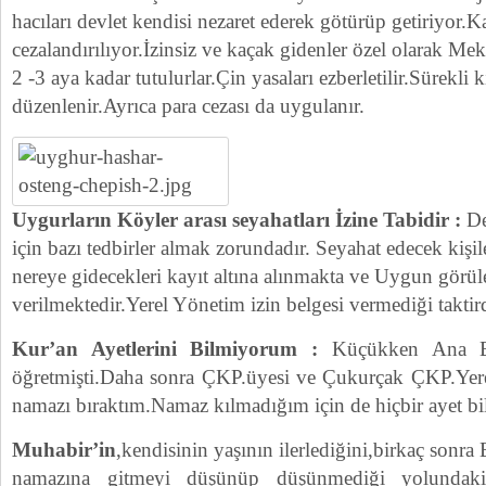
hacıları devlet kendisi nezaret ederek götürüp getiriyor.K
cezalandırılıyor.İzinsiz ve kaçak gidenler özel olarak Me
2 -3 aya kadar tutulurlar.Çin yasaları ezberletilir.Sürekli kiş
düzenlenir.Ayrıca para cezası da uygulanır.
Uygurların Köyler arası seyahatları İzine Tabidir :
De
için bazı tedbirler almak zorundadır. Seyahat edecek kişil
nereye gidecekleri kayıt altına alınmakta ve Uygun görüle
verilmektedir.Yerel Yönetim izin belgesi vermediği takti
Kur’an Ayetlerini Bilmiyorum :
Küçükken Ana Ba
öğretmişti.Daha sonra ÇKP.üyesi ve Çukurçak ÇKP.Yere
namazı bıraktım.Namaz kılmadığım için de hiçbir ayet b
Muhabir’in
,kendisinin yaşının ilerlediğini,birkaç sonr
namazına gitmeyi düşünüp düşünmediği yolundak