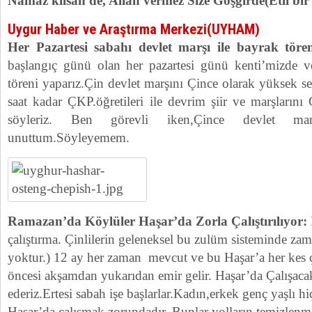
Namaz kılsan de, Allah vermez Size Göşgirde(Etli bir 
Uygur Haber ve Araştırma Merkezi(UYHAM)
Her Pazartesi sabahı devlet marşı ile bayrak töre
başlangıç günü olan her pazartesi günü kenti’mizde v
töreni yaparız.Çin devlet marşını Çince olarak yüksek se
saat kadar ÇKP.öğretileri ile devrim şiir ve marşlarını 
söyleriz. Ben görevli iken,Çince devlet marş
unuttum.Söyleyemem.
Ramazan’da Köylüler Haşar’da Zorla Çalıştırılıyor:
çalıştırma. Çinlilerin geleneksel bu zulüm sisteminde zam
yoktur.) 12 ay her zaman mevcut ve bu Haşar’a her kes ça
öncesi akşamdan yukarıdan emir gelir. Haşar’da Çalışacak
ederiz.Ertesi sabah işe başlarlar.Kadın,erkek genç yaşlı h
Haşar’da çalışmak zorundadır. Bunlar yolların temizlenme