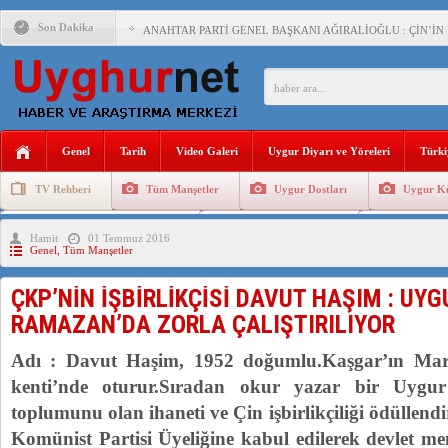
Son Dakika
ANAHTAR PARTİ GENEL BAŞKANI AĞIRALİOĞLU : ÇİN’İN
ÇİN’İN DOĞU TÜRKİSTAN’DAKİ UYGULAMALARI SİSTEM
DİYANET AKADEMİSİ BAŞKANI DOÇ.DR.KAAN : DOĞU TÜR
150 YILDIR KAYNAYAN YARAMIZ : ÇİN İŞGALİNDEKİ DO
Genel
Tarih
Video Galeri
Uygur Diyarı ve Yöreleri
Türki
ÇİN’İN UYGUR POLİTİKALARINI ÖVEN DİYANET AKADEM
TV Rehberi
Tüm Manşetler
Uygur Dostları
Uygur Kü
MHP’DEN URUMÇİ KATLİAMI MESAJİ : 05.07.2009 URUM
Uygurlarda Düğün ve Cenaze
Uygur Geleneksel Tip
Uygur Gele
Hamit
01 Temmuz 2016
ÇİN’İN ANKARA BÜYÜKELÇİSİ JİANG’İN TRABZON ZİYAR
Genel
,
Tüm Manşetler
İŞGALCİ ÇİN’DEN “FETİHLER SULTANI MEHMET”DİZİSİN
ÇKP’NİN İŞBİRLİKÇİSİ DAVUT HAŞIM : UY
SAADET PARTİSİ İLÇE BAŞKANI : TEMMUZ AYI,DOĞU TÜR
RAMAZAN’DA ZORLA ÇALIŞTIRILIYOR
İŞGALCİ ÇİN,DOĞU TÜRKİSTAN’DA EN AZ 143 BİN UYGU
Adı : Davut Haşim, 1952 doğumlu.Kaşgar’ın Mara
kenti’nde oturur.Sıradan okur yazar bir Uygur
toplumunu olan ihaneti ve Çin işbirlikçiliği ödüllendi
Komünist Partisi Üyeliğine kabul edilerek devlet 