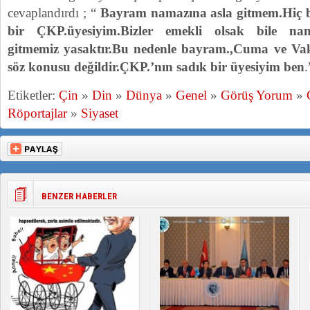
cevaplandırdı ; “
Bayram namazına asla gitmem.Hiç 
bir ÇKP.üyesiyim.Bizler emekli olsak bile na
gitmemiz yasaktır.Bu nedenle bayram.,Cuma ve Va
söz konusu değildir.ÇKP.’nın sadık bir üyesiyim ben
.
Etiketler:
Çin
»
Din
»
Dünya
»
Genel
»
Görüş Yorum
»
Röportajlar
»
Siyaset
BENZER HABERLER