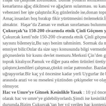
kenarlarına ağaç dikilmesi ve ağaçların sulanması. su kan
vebenzeri her işte çalıştırılır.Kış günlerinde ise,donan topr
Amaç.insanları boş bırakıp fikir yürütmesini önlemektir.İ
almaktır. Haşar’da Zaman ve mekan sınırlaması bulunm
Çukurçak’ta 150-200 civarında etnik Çinli Göçmen y
Çukurcak kenti’nde 150-200 civarında etnik Çinli göçme
sayısını bilemeyiz,Bu sayı benim tahminim. Sormak da 
emniyet bilir.Onlar da size sayı konusunda bilgi vermez
göçmenlerin bir kısmı devlet memuru.Merkezi Çin’den 
toprak kiralıyor.Pamuk ve diğer para eden ürünleri üretiyo
çalıştırır,kendileri çalışmaz,çünkü onlar patrondur. Bazıları 
uğraşıyorlar.Bir kaç yıl öncesine kadar yerli Uygurlar il
arasında arazi ve su meselesi yüzünden çekişmeler ve ola
olmuyor.
Hac ve Umre’ye Gitmek Kesinlikle Yasak
: 10 yıl önce
olarak hac ve umre’ye gidebiliyorlardı.Şimdi ise kesinlik
durumda.Bizim Çukurcak’tan her yıl verilen hac kontenjar