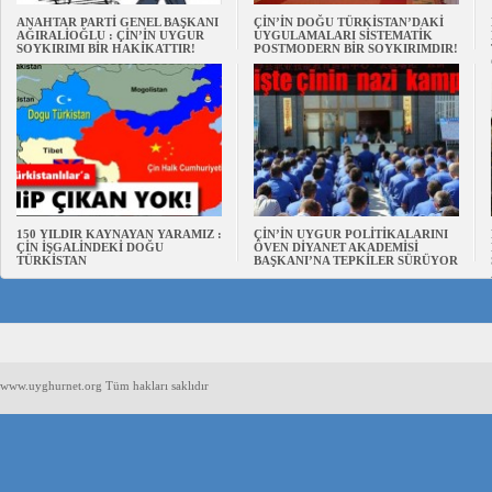
ANAHTAR PARTİ GENEL BAŞKANI
ÇİN’İN DOĞU TÜRKİSTAN’DAKİ
AĞIRALİOĞLU : ÇİN’İN UYGUR
UYGULAMALARI SİSTEMATİK
SOYKIRIMI BİR HAKİKATTIR!
POSTMODERN BİR SOYKIRIMDIR!
150 YILDIR KAYNAYAN YARAMIZ :
ÇİN’İN UYGUR POLİTİKALARINI
ÇİN İŞGALİNDEKİ DOĞU
ÖVEN DİYANET AKADEMİSİ
TÜRKİSTAN
BAŞKANI’NA TEPKİLER SÜRÜYOR
www.uyghurnet.org Tüm hakları saklıdır