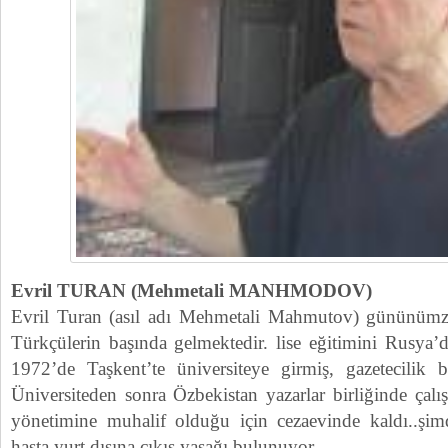
Evril TURAN (Mehmetali MANHMODOV)
Evril Turan (asıl adı Mehmetali Mahmutov) gününümz
Türkçülerin başında gelmektedir. lise eğitimini Rusya’
1972’de Taşkent’te üniversiteye girmiş, gazetecilik 
Üniversiteden sonra Özbekistan yazarlar birliğinde çal
yönetimine muhalif olduğu için cezaevinde kaldı..şim
hasta yurt dışına çıkış yasağı bulunuyor.