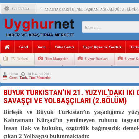
Son Dakika
ANAHTAR PARTİ GENEL BAŞKANI AĞIRALİOĞLU : ÇİN’İN
ÇİN’İN DOĞU TÜRKİSTAN’DAKİ UYGULAMALARI SİSTEM
DİYANET AKADEMİSİ BAŞKANI DOÇ.DR.KAAN : DOĞU TÜR
150 YILDIR KAYNAYAN YARAMIZ : ÇİN İŞGALİNDEKİ DO
Genel
Tarih
Video Galeri
Uygur Diyarı ve Yöreleri
Türki
ÇİN’İN UYGUR POLİTİKALARINI ÖVEN DİYANET AKADEM
TV Rehberi
Tüm Manşetler
Uygur Dostları
Uygur Kü
MHP’DEN URUMÇİ KATLİAMI MESAJİ : 05.07.2009 URUM
Uygurlarda Düğün ve Cenaze
Uygur Geleneksel Tip
Uygur Gele
Hamit
30 Haziran 2016
ÇİN’İN ANKARA BÜYÜKELÇİSİ JİANG’İN TRABZON ZİYAR
Genel
,
Tarih
,
Tüm Manşetler
İŞGALCİ ÇİN’DEN “FETİHLER SULTANI MEHMET”DİZİSİN
BÜYÜK TÜRKİSTAN’İN 21. YÜZYIL’DAKİ İKİ
SAADET PARTİSİ İLÇE BAŞKANI : TEMMUZ AYI,DOĞU TÜR
SAVAŞÇI VE YOLBAŞÇILARI (2.BÖLÜM)
İŞGALCİ ÇİN,DOĞU TÜRKİSTAN’DA EN AZ 143 BİN UYGU
Birleşik ve Büyük Türkistan’ın yaşadığımız yü
Kahramanı Kürşad’ın yenilmeyen ruhunu taşıyan
İnsan Hak ve hukuku, özgürlük bağımsızlık demokr
çıkan 2 Yolbaşçısı bulunmaktadır.