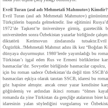
Evril Turan (asıl adı Mehmetali Mahmutov) Kimdir?
Evril Turan (asıl adı Mehmetali Mahmutov) gününümz
Türkçülerin başında gelmektedir. lise eğitimini Rusya’
1972’de Taşkent’te üniversiteye girmiş, gazetecilik 
universiteden sonra Özbekistan yazarlar birliğinde çalış
diktatörü Kerimovun zindanında tutsaktır.Evri
Özgürlük..!Mehmetali Mahmut adını ilk kez “Boğdan Ku
dünyaya duyurmuştur. 1980’lerde yayımladığı bu roma
Türkistan’ı işgal eden Rus ve Ermeni birliklerine ka
basmacılar’dır. Sovyetler birliğinde basmacılar capulcu, 
için bu roman sadece Özbekistan’da değil tüm SSCB’de y
basmacıları eşkiya olarak tanıtan SSCB, idaresi bu ro
göz hapsine almıştır. ancak cesur yazar kendisine karş
göğüslemiş ve ardından ikinci romanı “ölmes kayal
romanda da yine Türkistan da gençliğe atalarının bire
idaresinin yalan söylediğini vurgulamış ve Özbekist