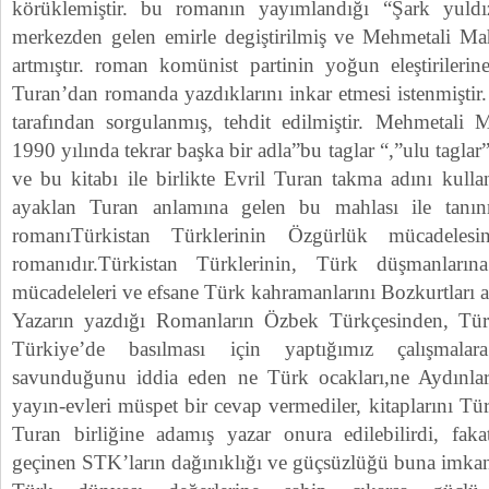
körüklemiştir. bu romanın yayımlandığı “Şark yuldızı
merkezden gelen emirle degiştirilmiş ve Mehmetali Ma
artmıştır. roman komünist partinin yoğun eleştirilerin
Turan’dan romanda yazdıklarını inkar etmesi istenmişti
tarafından sorgulanmış, tehdit edilmiştir. Mehmetali
1990 yılında tekrar başka bir adla”bu taglar “,”ulu taglar
ve bu kitabı ile birlikte Evril Turan takma adını kullan
ayaklan Turan anlamına gelen bu mahlası ile tanınm
romanıTürkistan Türklerinin Özgürlük mücadelesi
romanıdır.Türkistan Türklerinin, Türk düşmanların
mücadeleleri ve efsane Türk kahramanlarını Bozkurtları an
Yazarın yazdığı Romanların Özbek Türkçesinden, Türk
Türkiye’de basılması için yaptığımız çalışmalara
savunduğunu iddia eden ne Türk ocakları,ne Aydınlar 
yayın-evleri müspet bir cevap vermediler, kitaplarını T
Turan birliğine adamış yazar onura edilebilirdi, faka
geçinen STK’ların dağınıklığı ve güçsüzlüğü buna imka