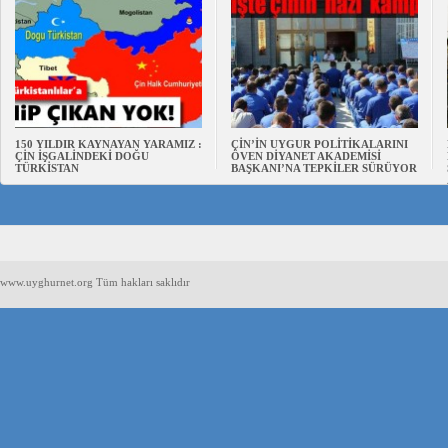
150 YILDIR KAYNAYAN YARAMIZ :
ÇİN’İN UYGUR POLİTİKALARINI
ÇİN İŞGALİNDEKİ DOĞU
ÖVEN DİYANET AKADEMİSİ
TÜRKİSTAN
BAŞKANI’NA TEPKİLER SÜRÜYOR
www.uyghurnet.org Tüm hakları saklıdır