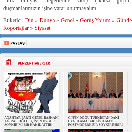
Türk dünyası değerlerine sahip çıkarsa güçlü 
düşmanlarımızın işine yarar unutmayalım
Etiketler:
Din
»
Dünya
»
Genel
»
Görüş Yorum
»
Günd
Röportajlar
»
Siyaset
BENZER HABERLER
ANAHTAR PARTİ GENEL BAŞKANI
ÇİN’İN DOĞU TÜRKİSTAN’DAKİ
AĞIRALİOĞLU : ÇİN’İN UYGUR
UYGULAMALARI SİSTEMATİK
SOYKIRIMI BİR HAKİKATTIR!
POSTMODERN BİR SOYKIRIMDIR!